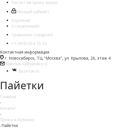
Расчет метража пряжи
Личный кабинет
Корзина
0
Отложенные
0
Сравнение товаров
0
+7 (993) 004 70 93
Контактная информация
г. Новосибирск, ТЦ "Москва", ул. Крылова, 26, этаж 4
filaticlub.ru@yandex.ru
Вконтакте
Пайетки
Главная
-
Каталог
-
Пряжа в бобинах
-
Пайетки