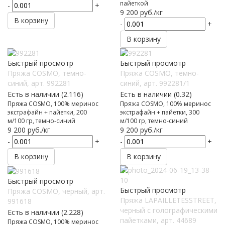
пайеткой
-
+
9 200
руб.
/кг
В корзину
-
+
В корзину
Быстрый просмотр
Быстрый просмотр
Пряжа COSMO, темно-
Пряжа COSMO, темно-
синий, арт. 992281
синий, арт. 992281/1
Есть в наличии (2.116)
Есть в наличии (0.32)
Пряжа COSMO, 100% меринос
Пряжа COSMO, 100% меринос
экстрафайн + пайетки, 200
экстрафайн + пайетки, 300
м/100 гр, темно-синий
м/100 гр, темно-синий
9 200
руб.
/кг
9 200
руб.
/кг
-
+
-
+
В корзину
В корзину
Быстрый просмотр
Быстрый просмотр
Пряжа COSMO, черный, арт.
Пряжа LAPAILLETESSTREET,
991618
черный с голографическими
Есть в наличии (2.228)
пайетками, арт. 44689
Пряжа COSMO, 100% меринос