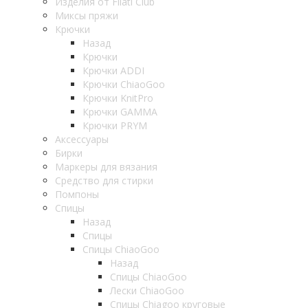
Изделия от Filati Club
Миксы пряжи
Крючки
Назад
Крючки
Крючки ADDI
Крючки ChiaoGoo
Крючки KnitPro
Крючки GAMMA
Крючки PRYM
Аксессуары
Бирки
Маркеры для вязания
Средство для стирки
Помпоны
Спицы
Назад
Спицы
Спицы ChiaoGoo
Назад
Спицы ChiaoGoo
Лески ChiaoGoo
Cпицы Сhiagoo круговые