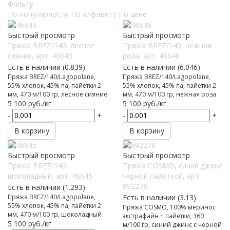
Фильтр
По популярности
По алфавиту
По цене
Быстрый просмотр
Быстрый просмотр
Пряжа BREZ/140, лесное
Пряжа BREZ/140, нежная
сияние, арт. 46643
роза, арт. 46646
Есть в наличии (0.839)
Есть в наличии (6.046)
Пряжа BREZ/140/Lagopolane,
Пряжа BREZ/140/Lagopolane,
55% хлопок, 45% па, пайетки 2
55% хлопок, 45% па, пайетки 2
мм, 470 м/100 гр, лесное сияние
мм, 470 м/100 гр, нежная роза
5 100
руб.
/кг
5 100
руб.
/кг
-
+
-
+
В корзину
В корзину
Быстрый просмотр
Быстрый просмотр
Пряжа BREZ/140,
Пряжа COSMO, синий джинс
шоколадный, арт. 46645
черной пайеткой, арт.
992278
Есть в наличии (1.293)
Пряжа BREZ/140/Lagopolane,
Есть в наличии (3.13)
55% хлопок, 45% па, пайетки 2
Пряжа COSMO, 100% меринос
мм, 470 м/100 гр, шоколадный
экстрафайн + пайетки, 360
5 100
руб.
/кг
м/100 гр, синий джинс с черной