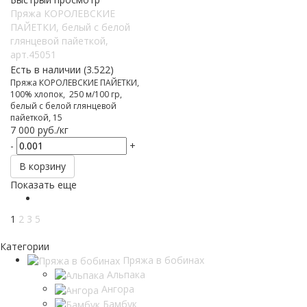
Пряжа КОРОЛЕВСКИЕ
ПАЙЕТКИ, белый с белой
глянцевой пайеткой,
арт.45051
Есть в наличии (3.522)
Пряжа КОРОЛЕВСКИЕ ПАЙЕТКИ,
100% хлопок, 250 м/100 гр,
белый с белой глянцевой
пайеткой, 15
7 000
руб.
/кг
-
+
В корзину
Показать еще
1
2
3
5
Категории
Пряжа в бобинах
Альпака
Ангора
Бамбук