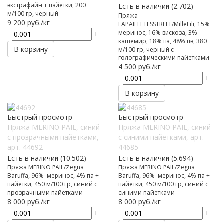
экстрафайн + пайетки, 200
Есть в наличии (2.702)
м/100 гр, черный
Пряжа
9 200
руб.
/кг
LAPAILLETESSTREET/MilleFili, 15%
меринос, 16% вискоза, 3%
-
+
кашемир, 18% па, 48% пэ, 380
В корзину
м/100 гр, черный с
голографическими пайетками
4 500
руб.
/кг
-
+
В корзину
Быстрый просмотр
Быстрый просмотр
Пряжа MERINO PAIL, синий
Пряжа MERINO PAIL, синий
с прозрачными пайетками,
с синими пайетками, арт.
арт. 44692
44685
Есть в наличии (10.502)
Есть в наличии (5.694)
Пряжа MERINO PAIL/Zegna
Пряжа MERINO PAIL/Zegna
Baruffa, 96% меринос, 4% па +
Baruffa, 96% меринос, 4% па +
пайетки, 450 м/100 гр, синий с
пайетки, 450 м/100 гр, синий с
прозрачными пайетками
синими пайетками
8 000
руб.
/кг
8 000
руб.
/кг
-
+
-
+