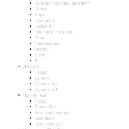
Конопля, крапива, эвкалипт
Мохер
Норка
Носочная
Пайетки
Смесовые составы
Твид
Фантазийная
Хлопок
Шелк
Як
Дундага
Назад
Дундага
Дундага 6/2
Дундага 6/1
Пряжа Feza
Назад
Пряжа Feza
Feza фантазийная
Feza лето
Feza меринос