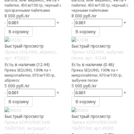
Baruffa, 96% меринос, 4% па +
Baruffa, 96% меринос, 4% па +
пайетки, 450 м/100 гр, черный с
пайетки, 450 м/100 гр, черный с
прозрачными пайетками
черными пайетками
8 000
руб.
/кг
8 000
руб.
/кг
-
+
-
+
В корзину
В корзину
Быстрый просмотр
Быстрый просмотр
Пряжа SEQUINS, абрикос,
Пряжа SEQUINS, зыбучие
арт. 47232/1
пески, арт. 47248
Есть в наличии (12.44)
Есть в наличии (0.46)
Пряжа SEQUINS, 100% па +
Пряжа SEQUINS, 100% па +
микропайетки, 670 м/100 гр,
микропайетки, 670 м/100 гр,
абрикос
зыбучие пески
5 000
руб.
/кг
5 000
руб.
/кг
-
+
-
+
В корзину
В корзину
Быстрый просмотр
Быстрый просмотр
Пряжа КОРОЛЕВСКИЕ
Пряжа КОРОЛЕВСКИЕ
ПАЙЕТКИ, антрацит с
ПАЙЕТКИ, арт.45000