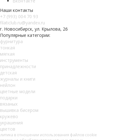
Вконтакте
Наши контакты
+7 (993) 004 70 93
filaticlub.ru@yandex.ru
г. Новосибирск, ул. Крылова, 26
Популярные категории:
фурнитура
тонкая
мягкая
инструменты
принадлежности
детская
журналы и книги
нейлон
цветные модели
подарки
вязаных
вышивка бисером
кружево
украшения
цветов
литика в отношении использования файлов cookie