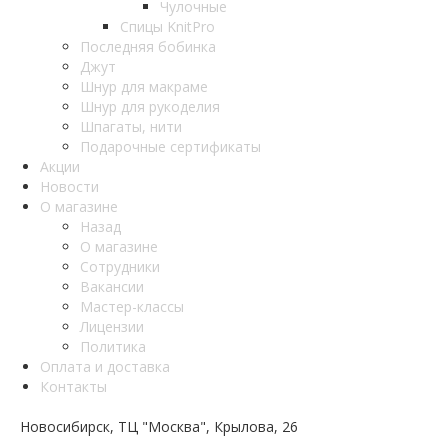
Чулочные
Спицы KnitPro
Последняя бобинка
Джут
Шнур для макраме
Шнур для рукоделия
Шпагаты, нити
Подарочные сертификаты
Акции
Новости
О магазине
Назад
О магазине
Сотрудники
Вакансии
Мастер-классы
Лицензии
Политика
Оплата и доставка
Контакты
Новосибирск, ТЦ "Москва", Крылова, 26