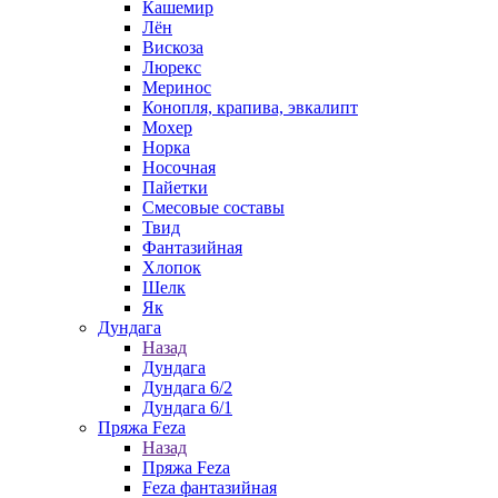
Кашемир
Лён
Вискоза
Люрекс
Меринос
Конопля, крапива, эвкалипт
Мохер
Норка
Носочная
Пайетки
Смесовые составы
Твид
Фантазийная
Хлопок
Шелк
Як
Дундага
Назад
Дундага
Дундага 6/2
Дундага 6/1
Пряжа Feza
Назад
Пряжа Feza
Feza фантазийная