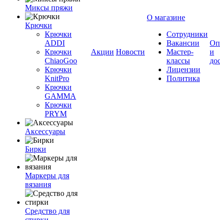
Миксы пряжи
О магазине
Крючки
Крючки
Сотрудники
ADDI
Вакансии
Оп
Крючки
Акции
Новости
Мастер-
и
ChiaoGoo
классы
до
Крючки
Лицензии
KnitPro
Политика
Крючки
GAMMA
Крючки
PRYM
Аксессуары
Бирки
Маркеры для
вязания
Средство для
стирки