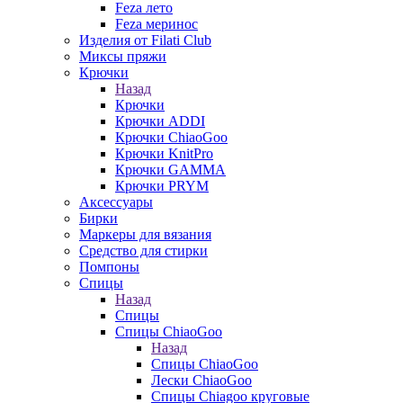
Feza лето
Feza меринос
Изделия от Filati Club
Миксы пряжи
Крючки
Назад
Крючки
Крючки ADDI
Крючки ChiaoGoo
Крючки KnitPro
Крючки GAMMA
Крючки PRYM
Аксессуары
Бирки
Маркеры для вязания
Средство для стирки
Помпоны
Спицы
Назад
Спицы
Спицы ChiaoGoo
Назад
Спицы ChiaoGoo
Лески ChiaoGoo
Cпицы Сhiagoo круговые