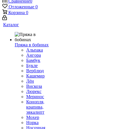
Сравнение
0
Отложенные
0
Корзина
0
Каталог
Пряжа в бобинах
Альпака
Ангора
Бамбук
Букле
Верблюд
Кашемир
Лён
Вискоза
Люрекс
Меринос
Конопля,
крапива,
эвкалипт
Мохер
Норка
Носочная