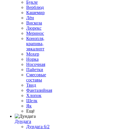
Букле
Верблюд
Кашемир
Лён
Вискоза
Люрекс
Меринос
Конопля,
крапива,
эвкалипт
Мохер
Норка
Носочная
Пайетки
Смесовые
составы
Твид
Фантазийная
Хлопок
Шелк
Як
Ещё
Дундага
Дундага 6/2