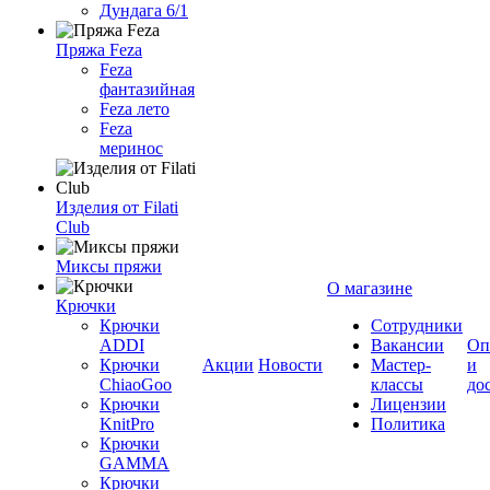
Дундага 6/1
Пряжа Feza
Feza
фантазийная
Feza лето
Feza
меринос
Изделия от Filati
Club
Миксы пряжи
О магазине
Крючки
Крючки
Сотрудники
ADDI
Вакансии
Оп
Крючки
Акции
Новости
Мастер-
и
ChiaoGoo
классы
до
Крючки
Лицензии
KnitPro
Политика
Крючки
GAMMA
Крючки