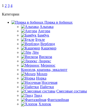
1
2
3
4
Категории
Пряжа в бобинах
Альпака
Ангора
Бамбук
Букле
Верблюд
Кашемир
Лён
Вискоза
Люрекс
Меринос
Конопля, крапива, эвкалипт
Мохер
Норка
Носочная
Пайетки
Смесовые составы
Твид
Фантазийная
Хлопок