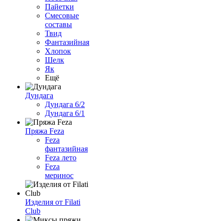
Пайетки
Смесовые
составы
Твид
Фантазийная
Хлопок
Шелк
Як
Ещё
Дундага
Дундага 6/2
Дундага 6/1
Пряжа Feza
Feza
фантазийная
Feza лето
Feza
меринос
Изделия от Filati
Club