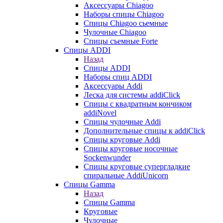
Аксессуары Chiagoo
Наборы спицы Chiagoo
Спицы Chiagoo сьемные
Чулочные Chiagoo
Спицы съемные Forte
Спицы ADDI
Назад
Спицы ADDI
Наборы спиц ADDI
Аксессуары Addi
Леска для системы addiClick
Спицы с квадратным кончиком
addiNovel
Спицы чулочные Addi
Дополнительные спицы к addiClick
Спицы круговые Addi
Спицы круговые носочные
Sockenwunder
Спицы круговые супергладкие
спиральные AddiUnicorn
Спицы Gamma
Назад
Спицы Gamma
Круговые
Чулочные