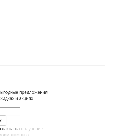
выгодные предложения!
кидках и акциях
огласна на
получение
формационных