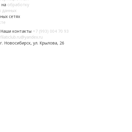
 на
обработку
х данных
ных сетях
кте
Наши контакты
+7 (993) 004 70 93
filaticlub.ru@yandex.ru
г. Новосибирск, ул. Крылова, 26