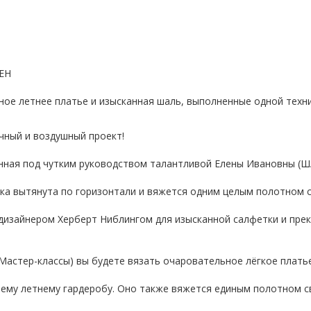
ХЕН
ое летнее платье и изысканная шаль, выполненные одной техни
чный и воздушный проект!
нная под чутким руководством талантливой Елены Ивановны (Ш
гка вытянута по горизонтали и вяжется одним целым полотном с
дизайнером Херберт Ниблингом для изысканной салфетки и пре
 Мастер-классы) вы будете вязать очаровательное лёгкое плать
ему летнему гардеробу. Оно также вяжется единым полотном с