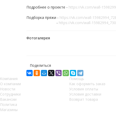
Подробнее о проекте -
https://vk.com/wall-159829
Подборка пряжи -
https://vk.com/wall-15982994_72
-
https://vk.com/wall-15982994_73
Фотогалерея
Поделиться
Компания
Помощь
О компании
Как оформить заказ
Новости
Условия оплаты
Сотрудники
Условия доставки
Вакансии
Возврат товара
Политика
Магазины