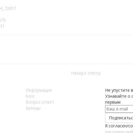
94_72857
875
031
Назад к списку
Информация
Не упустите 
Блог
Узнавайте о с
Вопрос-ответ
первым
Бренды
Я согласен/с
рекламно-ин