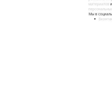
материалов
и
персональны
Мы в социаль
Вконта