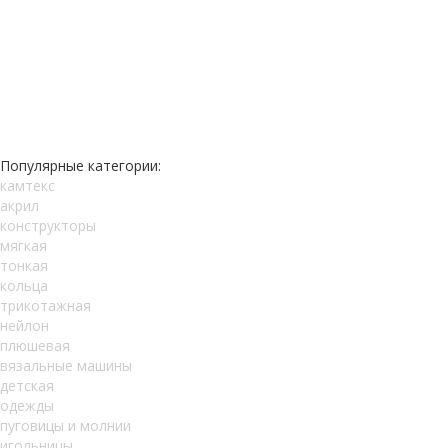
Популярные категории:
камтекс
акрил
конструкторы
мягкая
тонкая
кольца
трикотажная
нейлон
плюшевая
вязальные машины
детская
одежды
пуговицы и молнии
игольницы