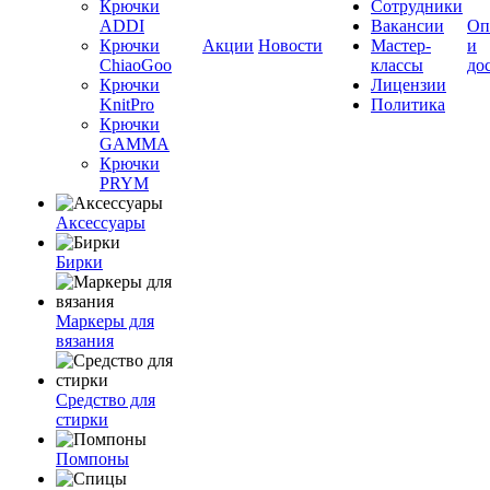
Крючки
Сотрудники
ADDI
Вакансии
Оп
Крючки
Акции
Новости
Мастер-
и
ChiaoGoo
классы
до
Крючки
Лицензии
KnitPro
Политика
Крючки
GAMMA
Крючки
PRYM
Аксессуары
Бирки
Маркеры для
вязания
Средство для
стирки
Помпоны