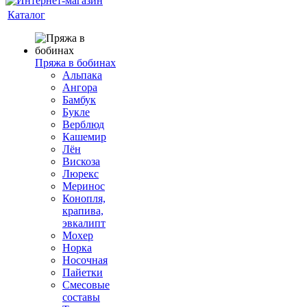
Каталог
Пряжа в бобинах
Альпака
Ангора
Бамбук
Букле
Верблюд
Кашемир
Лён
Вискоза
Люрекс
Меринос
Конопля,
крапива,
эвкалипт
Мохер
Норка
Носочная
Пайетки
Смесовые
составы