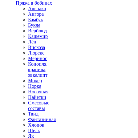
Пряжа в бобинах
Альпака
Ангора
Бамбук
Букле
Верблюд
Кашемир
Лён
Вискоза
Люрекс
Меринос
Конопля,
крапива,
эвкалипт
Мохер
Норка
Носочная
Пайетки
Смесовые
составы
Твид
Фантазийная
Хлопок
Шелк
Як