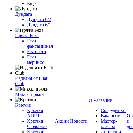
Ещё
Дундага
Дундага 6/2
Дундага 6/1
Пряжа Feza
Feza
фантазийная
Feza лето
Feza
меринос
Изделия от Filati
Club
Миксы пряжи
О магазине
Крючки
Крючки
Сотрудники
ADDI
Вакансии
Оп
Крючки
Акции
Новости
Мастер-
и
ChiaoGoo
классы
до
Крючки
Лицензии