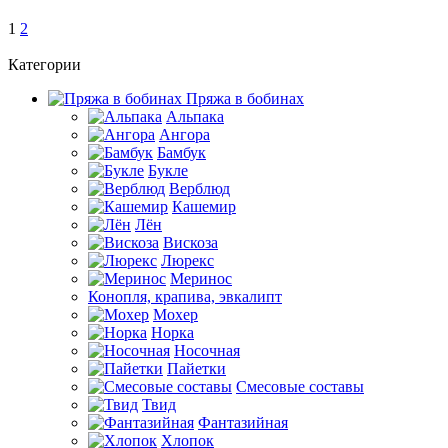
1
2
Категории
Пряжа в бобинах
Альпака
Ангора
Бамбук
Букле
Верблюд
Кашемир
Лён
Вискоза
Люрекс
Меринос
Конопля, крапива, эвкалипт
Мохер
Норка
Носочная
Пайетки
Смесовые составы
Твид
Фантазийная
Хлопок