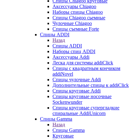
Cпицы Сhiagoo круговые
Аксессуары Chiagoo
Наборы спицы Chiagoo
Спицы Chiagoo сьемные
Чулочные Chiagoo
Спицы съемные Forte
Спицы ADDI
Назад
Спицы ADDI
Наборы спиц ADDI
Аксессуары Addi
Леска для системы addiClick
Спицы с квадратным кончиком
addiNovel
Спицы чулочные Addi
Дополнительные спицы к addiClick
Спицы круговые Addi
Спицы круговые носочные
Sockenwunder
Спицы круговые супергладкие
спиральные AddiUnicorn
Спицы Gamma
Назад
Спицы Gamma
Круговые