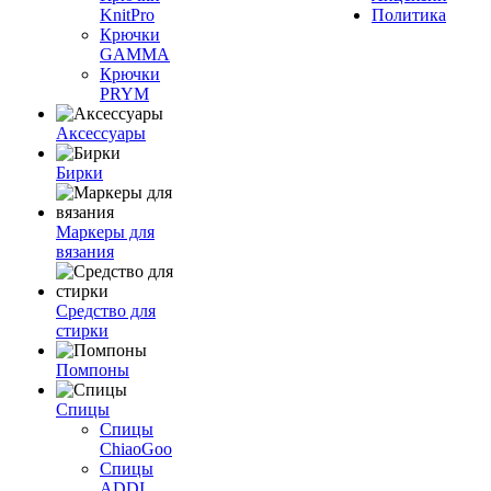
KnitPro
Политика
Крючки
GAMMA
Крючки
PRYM
Аксессуары
Бирки
Маркеры для
вязания
Средство для
стирки
Помпоны
Спицы
Спицы
ChiaoGoo
Спицы
ADDI