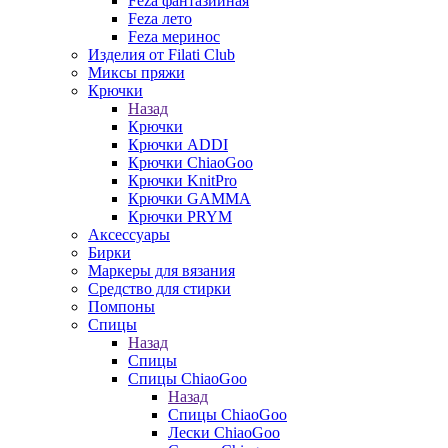
Feza фантазийная
Feza лето
Feza меринос
Изделия от Filati Club
Миксы пряжи
Крючки
Назад
Крючки
Крючки ADDI
Крючки ChiaoGoo
Крючки KnitPro
Крючки GAMMA
Крючки PRYM
Аксессуары
Бирки
Маркеры для вязания
Средство для стирки
Помпоны
Спицы
Назад
Спицы
Спицы ChiaoGoo
Назад
Спицы ChiaoGoo
Лески ChiaoGoo