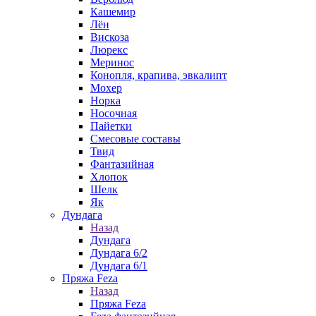
Кашемир
Лён
Вискоза
Люрекс
Меринос
Конопля, крапива, эвкалипт
Мохер
Норка
Носочная
Пайетки
Смесовые составы
Твид
Фантазийная
Хлопок
Шелк
Як
Дундага
Назад
Дундага
Дундага 6/2
Дундага 6/1
Пряжа Feza
Назад
Пряжа Feza