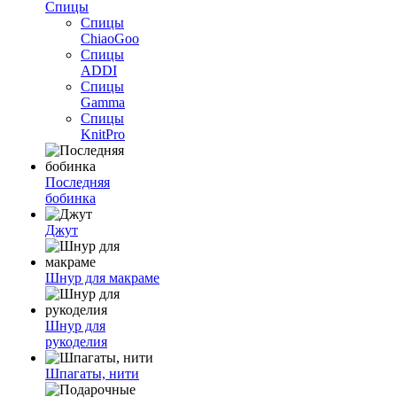
Спицы
Спицы
ChiaoGoo
Спицы
ADDI
Спицы
Gamma
Спицы
KnitPro
Последняя
бобинка
Джут
Шнур для макраме
Шнур для
рукоделия
Шпагаты, нити