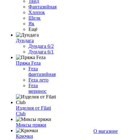
Твид
Фантазийная
Хлопок
Шелк
Як
Ещё
Дундага
Дундага 6/2
Дундага 6/1
Пряжа Feza
Feza
фантазийная
Feza лето
Feza
меринос
Изделия от Filati
Club
Миксы пряжи
О магазине
Крючки