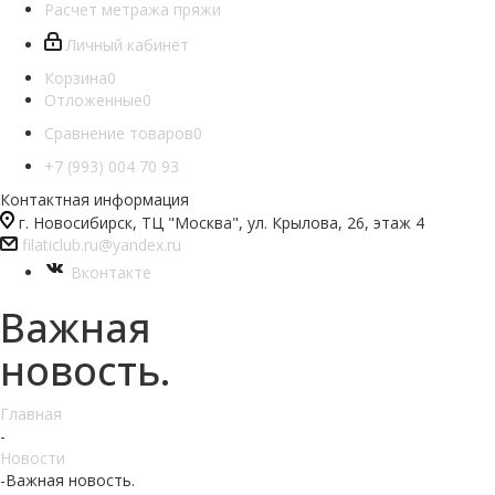
Расчет метража пряжи
Личный кабинет
Корзина
0
Отложенные
0
Сравнение товаров
0
+7 (993) 004 70 93
Контактная информация
г. Новосибирск, ТЦ "Москва", ул. Крылова, 26, этаж 4
filaticlub.ru@yandex.ru
Вконтакте
Важная
новость.
Главная
-
Новости
-
Важная новость.