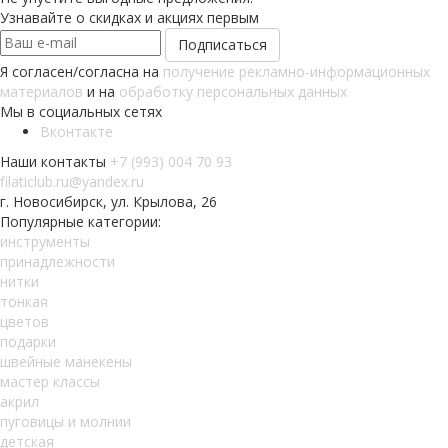
Узнавайте о скидках и акциях первым
Я согласен/согласна на
получение рекламно-информационных
материалов
и на
обработку персональных данных
Мы в социальных сетях
Вконтакте
Наши контакты
+7 (993) 004 70 93
filaticlub.ru@yandex.ru
г. Новосибирск, ул. Крылова, 26
Популярные категории:
инструменты
принадлежности
нитки
тонкая
цветов
подарки
швейные манекены
мастер классы
акрил
пуговицы и молнии
детская