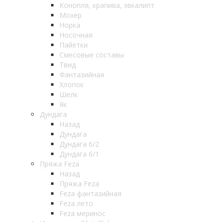
Конопля, крапива, эвкалипт
Мохер
Норка
Носочная
Пайетки
Смесовые составы
Твид
Фантазийная
Хлопок
Шелк
Як
Дундага
Назад
Дундага
Дундага 6/2
Дундага 6/1
Пряжа Feza
Назад
Пряжа Feza
Feza фантазийная
Feza лето
Feza меринос