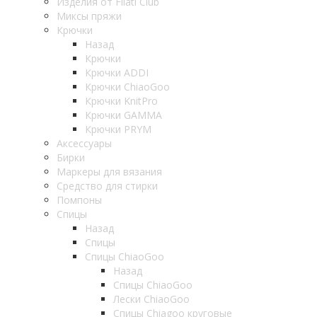
Изделия от Filati Club
Миксы пряжи
Крючки
Назад
Крючки
Крючки ADDI
Крючки ChiaoGoo
Крючки KnitPro
Крючки GAMMA
Крючки PRYM
Аксессуары
Бирки
Маркеры для вязания
Средство для стирки
Помпоны
Спицы
Назад
Спицы
Спицы ChiaoGoo
Назад
Спицы ChiaoGoo
Лески ChiaoGoo
Cпицы Сhiagoo круговые