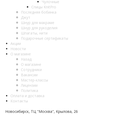
Чулочные
Спицы KnitPro
Последняя бобинка
Джут
Шнур для макраме
Шнур для рукоделия
Шпагаты, нити
Подарочные сертификаты
Акции
Новости
О магазине
Назад
О магазине
Сотрудники
Вакансии
Мастер-классы
Лицензии
Политика
Оплата и доставка
Контакты
Новосибирск, ТЦ "Москва", Крылова, 26