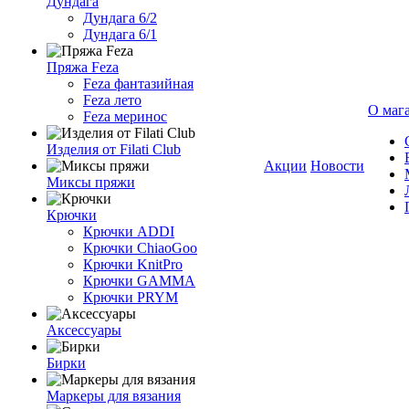
Дундага
Дундага 6/2
Дундага 6/1
Пряжа Feza
Feza фантазийная
Feza лето
О маг
Feza меринос
Изделия от Filati Club
Акции
Новости
Миксы пряжи
Крючки
Крючки ADDI
Крючки ChiaoGoo
Крючки KnitPro
Крючки GAMMA
Крючки PRYM
Аксессуары
Бирки
Маркеры для вязания