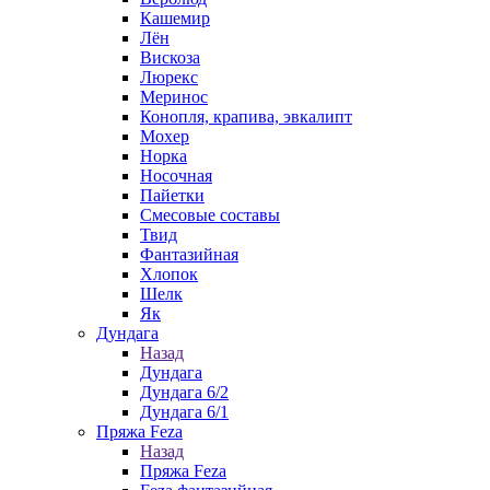
Кашемир
Лён
Вискоза
Люрекс
Меринос
Конопля, крапива, эвкалипт
Мохер
Норка
Носочная
Пайетки
Смесовые составы
Твид
Фантазийная
Хлопок
Шелк
Як
Дундага
Назад
Дундага
Дундага 6/2
Дундага 6/1
Пряжа Feza
Назад
Пряжа Feza