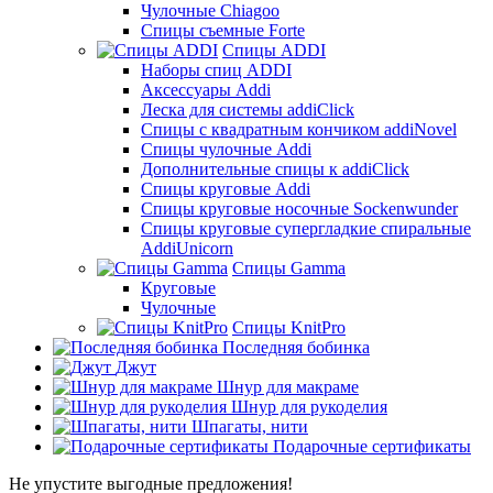
Чулочные Chiagoo
Спицы съемные Forte
Спицы ADDI
Наборы спиц ADDI
Аксессуары Addi
Леска для системы addiClick
Спицы с квадратным кончиком addiNovel
Спицы чулочные Addi
Дополнительные спицы к addiClick
Спицы круговые Addi
Спицы круговые носочные Sockenwunder
Спицы круговые супергладкие спиральные
AddiUnicorn
Спицы Gamma
Круговые
Чулочные
Спицы KnitPro
Последняя бобинка
Джут
Шнур для макраме
Шнур для рукоделия
Шпагаты, нити
Подарочные сертификаты
Не упустите выгодные предложения!