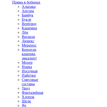
Пряжа в бобинах
Альпака
Ангора
Бамбук
Букле
Верблюд
Кашемир
Лён
Вискоза
Люрекс
Меринос
Конопля,
крапива,
эвкалипт
Мохер
Норка
Носочная
Пайетки
Смесовые
составы
Твид
Фантазийная
Хлопок
Шелк
Як