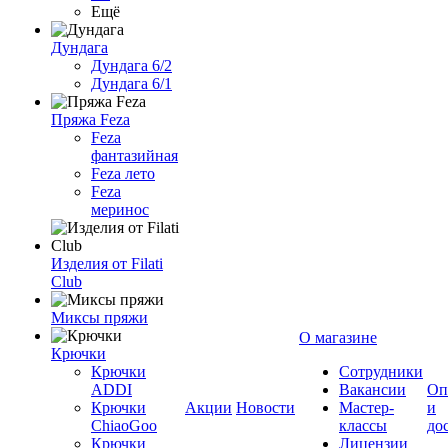
Ещё
Дундага
Дундага 6/2
Дундага 6/1
Пряжа Feza
Feza
фантазийная
Feza лето
Feza
меринос
Изделия от Filati
Club
Миксы пряжи
О магазине
Крючки
Крючки
Сотрудники
ADDI
Вакансии
Оп
Крючки
Акции
Новости
Мастер-
и
ChiaoGoo
классы
до
Крючки
Лицензии