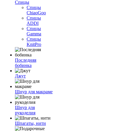
Спицы
Спицы
ChiaoGoo
Спицы
ADDI
Спицы
Gamma
Спицы
KnitPro
Последняя
бобинка
Джут
Шнур для макраме
Шнур для
рукоделия
Шпагаты, нити