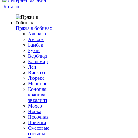
Каталог
Пряжа в бобинах
Альпака
Ангора
Бамбук
Букле
Верблюд
Кашемир
Лён
Вискоза
Люрекс
Меринос
Конопля,
крапива,
эвкалипт
Мохер
Норка
Носочная
Пайетки
Смесовые
составы