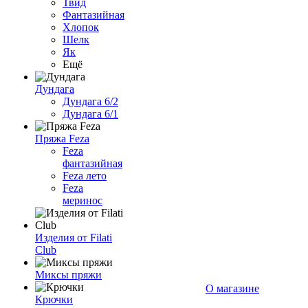
Твид
Фантазийная
Хлопок
Шелк
Як
Ещё
Дундага
Дундага 6/2
Дундага 6/1
Пряжа Feza
Feza
фантазийная
Feza лето
Feza
меринос
Изделия от Filati
Club
Миксы пряжи
О магазине
Крючки