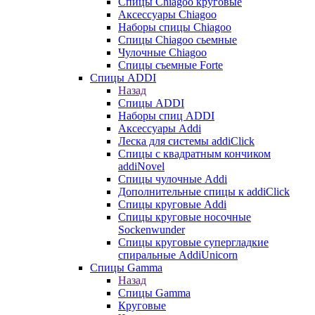
Cпицы Сhiagoo круговые
Аксессуары Chiagoo
Наборы спицы Chiagoo
Спицы Chiagoo сьемные
Чулочные Chiagoo
Спицы съемные Forte
Спицы ADDI
Назад
Спицы ADDI
Наборы спиц ADDI
Аксессуары Addi
Леска для системы addiClick
Спицы с квадратным кончиком
addiNovel
Спицы чулочные Addi
Дополнительные спицы к addiClick
Спицы круговые Addi
Спицы круговые носочные
Sockenwunder
Спицы круговые супергладкие
спиральные AddiUnicorn
Спицы Gamma
Назад
Спицы Gamma
Круговые