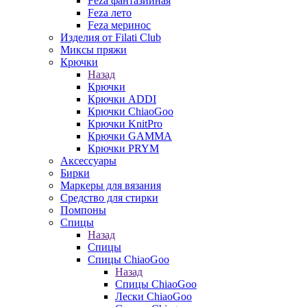
Feza фантазийная
Feza лето
Feza меринос
Изделия от Filati Club
Миксы пряжи
Крючки
Назад
Крючки
Крючки ADDI
Крючки ChiaoGoo
Крючки KnitPro
Крючки GAMMA
Крючки PRYM
Аксессуары
Бирки
Маркеры для вязания
Средство для стирки
Помпоны
Спицы
Назад
Спицы
Спицы ChiaoGoo
Назад
Спицы ChiaoGoo
Лески ChiaoGoo