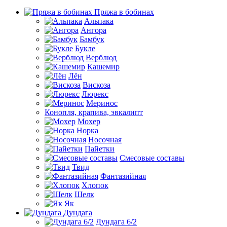
Пряжа в бобинах
Альпака
Ангора
Бамбук
Букле
Верблюд
Кашемир
Лён
Вискоза
Люрекс
Меринос
Конопля, крапива, эвкалипт
Мохер
Норка
Носочная
Пайетки
Смесовые составы
Твид
Фантазийная
Хлопок
Шелк
Як
Дундага
Дундага 6/2