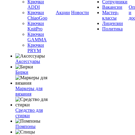
Крючки
Сотрудники
ADDI
Вакансии
Оп
Крючки
Акции
Новости
Мастер-
и
ChiaoGoo
классы
до
Крючки
Лицензии
KnitPro
Политика
Крючки
GAMMA
Крючки
PRYM
Аксессуары
Бирки
Маркеры для
вязания
Средство для
стирки
Помпоны