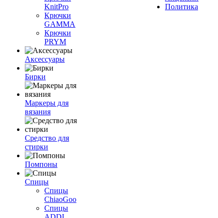
KnitPro
Политика
Крючки
GAMMA
Крючки
PRYM
Аксессуары
Бирки
Маркеры для
вязания
Средство для
стирки
Помпоны
Спицы
Спицы
ChiaoGoo
Спицы
ADDI