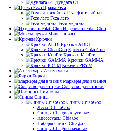
Дундага 6/1
Пряжа Feza
Feza фантазийная
Feza лето
Feza меринос
Изделия от Filati Club
Миксы пряжи
Крючки
Крючки ADDI
Крючки ChiaoGoo
Крючки KnitPro
Крючки GAMMA
Крючки PRYM
Аксессуары
Бирки
Маркеры для вязания
Средство для стирки
Помпоны
Спицы
Спицы ChiaoGoo
Лески ChiaoGoo
Cпицы Сhiagoo круговые
Аксессуары Chiagoo
Наборы спицы Chiagoo
Спицы Chiagoo сьемные