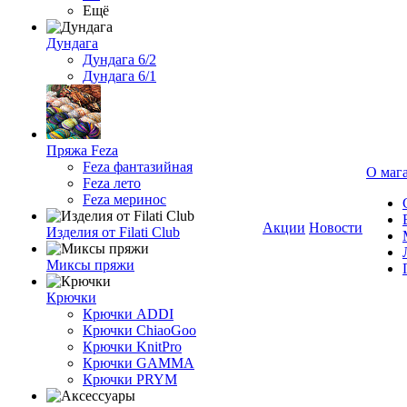
Ещё
Дундага
Дундага 6/2
Дундага 6/1
Пряжа Feza
Feza фантазийная
О маг
Feza лето
Feza меринос
Акции
Новости
Изделия от Filati Club
Миксы пряжи
Крючки
Крючки ADDI
Крючки ChiaoGoo
Крючки KnitPro
Крючки GAMMA
Крючки PRYM