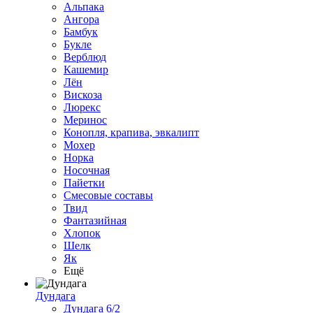
Альпака
Ангора
Бамбук
Букле
Верблюд
Кашемир
Лён
Вискоза
Люрекс
Меринос
Конопля, крапива, эвкалипт
Мохер
Норка
Носочная
Пайетки
Смесовые составы
Твид
Фантазийная
Хлопок
Шелк
Як
Ещё
Дундага
Дундага 6/2