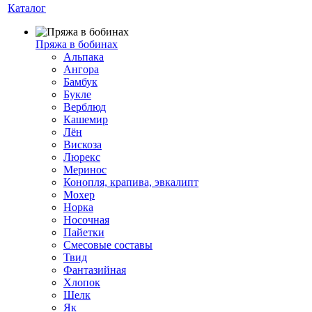
Каталог
Пряжа в бобинах
Альпака
Ангора
Бамбук
Букле
Верблюд
Кашемир
Лён
Вискоза
Люрекс
Меринос
Конопля, крапива, эвкалипт
Мохер
Норка
Носочная
Пайетки
Смесовые составы
Твид
Фантазийная
Хлопок
Шелк
Як