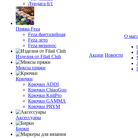
Дундага 6/1
Пряжа Feza
Feza фантазийная
О маг
Feza лето
Feza меринос
Акции
Новости
Изделия от Filati Club
Миксы пряжи
Крючки
Крючки ADDI
Крючки ChiaoGoo
Крючки KnitPro
Крючки GAMMA
Крючки PRYM
Аксессуары
Бирки