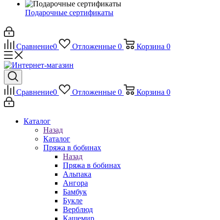
Подарочные сертификаты
Сравнение
0
Отложенные
0
Корзина
0
Сравнение
0
Отложенные
0
Корзина
0
Каталог
Назад
Каталог
Пряжа в бобинах
Назад
Пряжа в бобинах
Альпака
Ангора
Бамбук
Букле
Верблюд
Кашемир