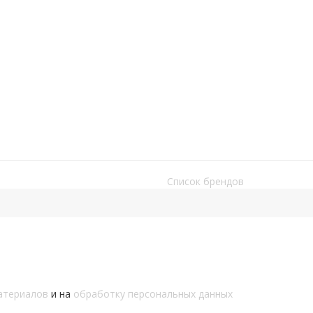
Быстрый просмотр
Пряжа ЭЛАСТАН, серебро, арт. 49970
Подробнее
Новинка
Быстрый просмотр
Пряжа ЭЛАСТАН, крем-брюле, арт. 49969
Подробнее
Список брендов
атериалов
и на
обработку персональных данных