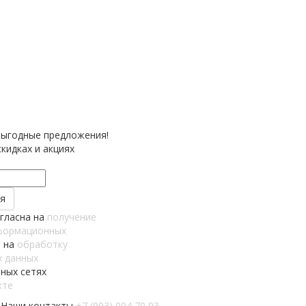
выгодные предложения!
кидках и акциях
огласна на
получение
формационных
 на
обработку
х данных
ных сетях
кте
Наши контакты
+7 (993) 004 70 93