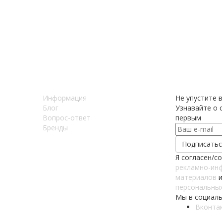
Информация
Не упустите 
Блог
Узнавайте о с
Вопрос-ответ
первым
Бренды
Я согласен/с
рекламно-ин
материалов
и
персональны
Мы в социаль
Вконта