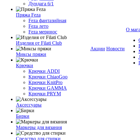
Дундага 6/1
Пряжа Feza
Feza фантазийная
Feza лето
О маг
Feza меринос
Изделия от Filati Club
Акции
Новости
Миксы пряжи
Крючки
Крючки ADDI
Крючки ChiaoGoo
Крючки KnitPro
Крючки GAMMA
Крючки PRYM
Аксессуары
Бирки
Маркеры для вязания
Средство для стирки