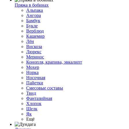
Пряжа в бобинах
Альпака
Ангора
Бамбук
Букле
Верблюд
Кашемир
Лён
Вискоза
Люрекс
Меринос
Конопля, крапива, эвкалипт
Мохер
Норка
Носочная
Пайетки
Смесовые составы
Твид
Фантазийная
Хлопок
Шелк
Як
Ещё