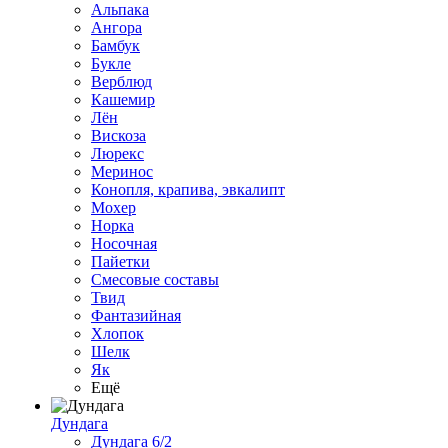
Альпака
Ангора
Бамбук
Букле
Верблюд
Кашемир
Лён
Вискоза
Люрекс
Меринос
Конопля, крапива, эвкалипт
Мохер
Норка
Носочная
Пайетки
Смесовые составы
Твид
Фантазийная
Хлопок
Шелк
Як
Ещё
Дундага
Дундага 6/2