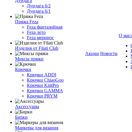
Дундага
Дундага 6/2
Дундага 6/1
Пряжа Feza
Feza фантазийная
Feza лето
О маг
Feza меринос
Изделия от Filati Club
Акции
Новости
Миксы пряжи
Крючки
Крючки ADDI
Крючки ChiaoGoo
Крючки KnitPro
Крючки GAMMA
Крючки PRYM
Аксессуары
Бирки
Маркеры для вязания