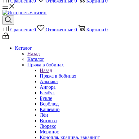
Сравнение
0
Отложенные
0
Корзина
0
Сравнение
0
Отложенные
0
Корзина
0
Каталог
Назад
Каталог
Пряжа в бобинах
Назад
Пряжа в бобинах
Альпака
Ангора
Бамбук
Букле
Верблюд
Кашемир
Лён
Вискоза
Люрекс
Меринос
Конопля, крапива, эвкалипт