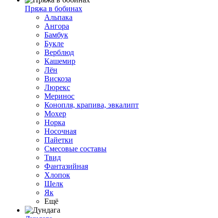
Пряжа в бобинах
Альпака
Ангора
Бамбук
Букле
Верблюд
Кашемир
Лён
Вискоза
Люрекс
Меринос
Конопля, крапива, эвкалипт
Мохер
Норка
Носочная
Пайетки
Смесовые составы
Твид
Фантазийная
Хлопок
Шелк
Як
Ещё