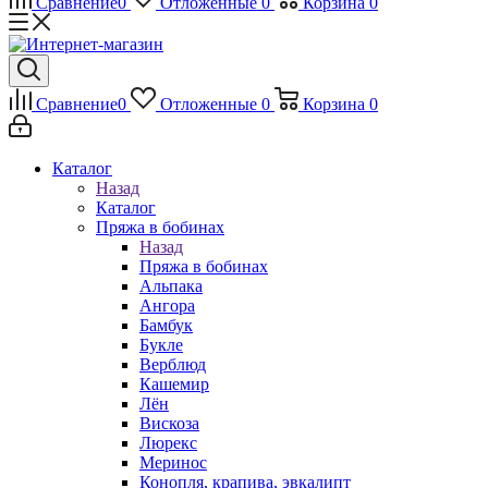
Сравнение
0
Отложенные
0
Корзина
0
Сравнение
0
Отложенные
0
Корзина
0
Каталог
Назад
Каталог
Пряжа в бобинах
Назад
Пряжа в бобинах
Альпака
Ангора
Бамбук
Букле
Верблюд
Кашемир
Лён
Вискоза
Люрекс
Меринос
Конопля, крапива, эвкалипт