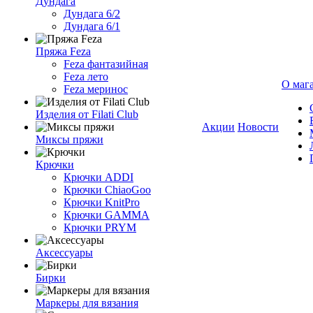
Дундага
Дундага 6/2
Дундага 6/1
Пряжа Feza
Feza фантазийная
Feza лето
О маг
Feza меринос
Изделия от Filati Club
Акции
Новости
Миксы пряжи
Крючки
Крючки ADDI
Крючки ChiaoGoo
Крючки KnitPro
Крючки GAMMA
Крючки PRYM
Аксессуары
Бирки
Маркеры для вязания