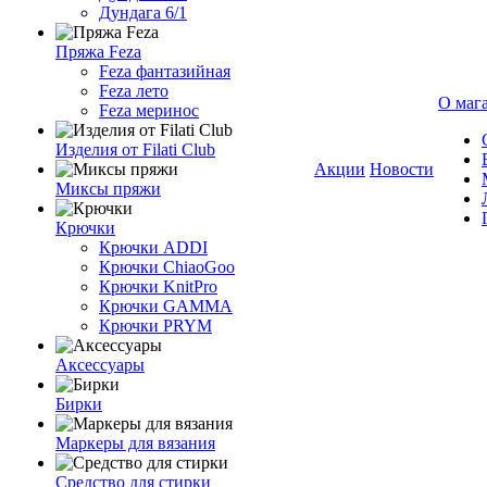
Дундага 6/1
Пряжа Feza
Feza фантазийная
Feza лето
О маг
Feza меринос
Изделия от Filati Club
Акции
Новости
Миксы пряжи
Крючки
Крючки ADDI
Крючки ChiaoGoo
Крючки KnitPro
Крючки GAMMA
Крючки PRYM
Аксессуары
Бирки
Маркеры для вязания
Средство для стирки