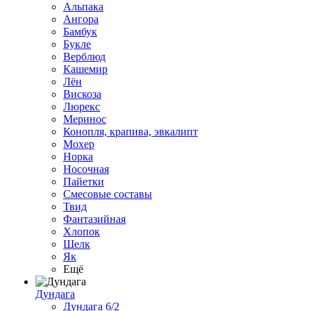
Альпака
Ангора
Бамбук
Букле
Верблюд
Кашемир
Лён
Вискоза
Люрекс
Меринос
Конопля, крапива, эвкалипт
Мохер
Норка
Носочная
Пайетки
Смесовые составы
Твид
Фантазийная
Хлопок
Шелк
Як
Ещё
Дундага
Дундага 6/2