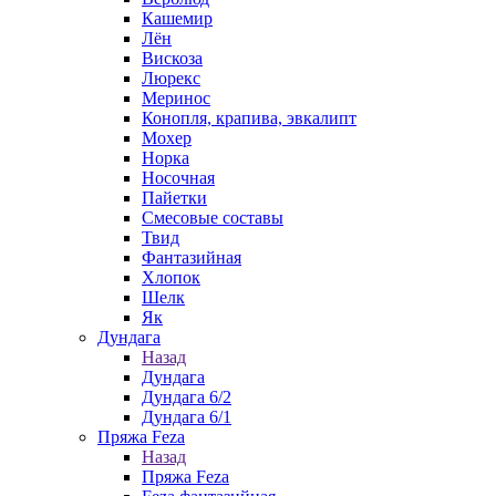
Кашемир
Лён
Вискоза
Люрекс
Меринос
Конопля, крапива, эвкалипт
Мохер
Норка
Носочная
Пайетки
Смесовые составы
Твид
Фантазийная
Хлопок
Шелк
Як
Дундага
Назад
Дундага
Дундага 6/2
Дундага 6/1
Пряжа Feza
Назад
Пряжа Feza