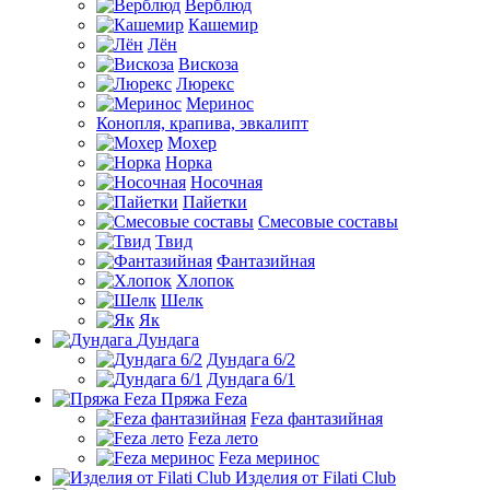
Верблюд
Кашемир
Лён
Вискоза
Люрекс
Меринос
Конопля, крапива, эвкалипт
Мохер
Норка
Носочная
Пайетки
Смесовые составы
Твид
Фантазийная
Хлопок
Шелк
Як
Дундага
Дундага 6/2
Дундага 6/1
Пряжа Feza
Feza фантазийная
Feza лето
Feza меринос
Изделия от Filati Club