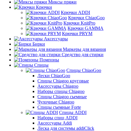
Миксы пряжи
Крючки
Крючки ADDI
Крючки ChiaoGoo
Крючки KnitPro
Крючки GAMMA
Крючки PRYM
Аксессуары
Бирки
Маркеры для вязания
Средство для стирки
Помпоны
Спицы
Спицы ChiaoGoo
Лески ChiaoGoo
Cпицы Сhiagoo круговые
Аксессуары Chiagoo
Наборы спицы Chiagoo
Спицы Chiagoo сьемные
Чулочные Chiagoo
Спицы съемные Forte
Спицы ADDI
Наборы спиц ADDI
Аксессуары Addi
Леска для системы addiClick