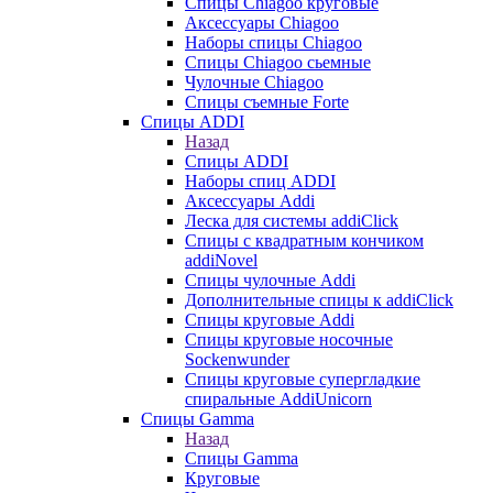
Cпицы Сhiagoo круговые
Аксессуары Chiagoo
Наборы спицы Chiagoo
Спицы Chiagoo сьемные
Чулочные Chiagoo
Спицы съемные Forte
Спицы ADDI
Назад
Спицы ADDI
Наборы спиц ADDI
Аксессуары Addi
Леска для системы addiClick
Спицы с квадратным кончиком
addiNovel
Спицы чулочные Addi
Дополнительные спицы к addiClick
Спицы круговые Addi
Спицы круговые носочные
Sockenwunder
Спицы круговые супергладкие
спиральные AddiUnicorn
Спицы Gamma
Назад
Спицы Gamma
Круговые