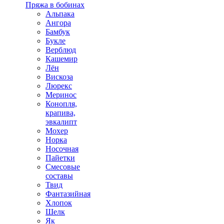
Пряжа в бобинах
Альпака
Ангора
Бамбук
Букле
Верблюд
Кашемир
Лён
Вискоза
Люрекс
Меринос
Конопля,
крапива,
эвкалипт
Мохер
Норка
Носочная
Пайетки
Смесовые
составы
Твид
Фантазийная
Хлопок
Шелк
Як