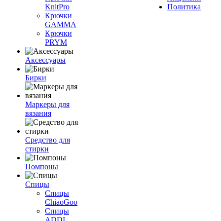
KnitPro
Политика
Крючки
GAMMA
Крючки
PRYM
Аксессуары
Бирки
Маркеры для
вязания
Средство для
стирки
Помпоны
Спицы
Спицы
ChiaoGoo
Спицы
ADDI