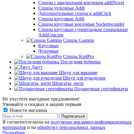
Спицы с квадратным кончиком addiNovel
Спицы чулочные Addi
Дополнительные спицы к addiClick
Спицы круговые Addi
Спицы круговые носочные Sockenwunder
Спицы круговые супергладкие спиральные
AddiUnicorn
Спицы Gamma
Круговые
Чулочные
Спицы KnitPro
Последняя бобинка
Джут
Шнур для макраме
Шнур для рукоделия
Шпагаты, нити
Подарочные сертификаты
Не упустите выгодные предложения!
Узнавайте о скидках и акциях первым
Новости магазина
Я согласен/согласна на
получение рекламно-информационных
материалов
и на
обработку персональных данных
Подробнее