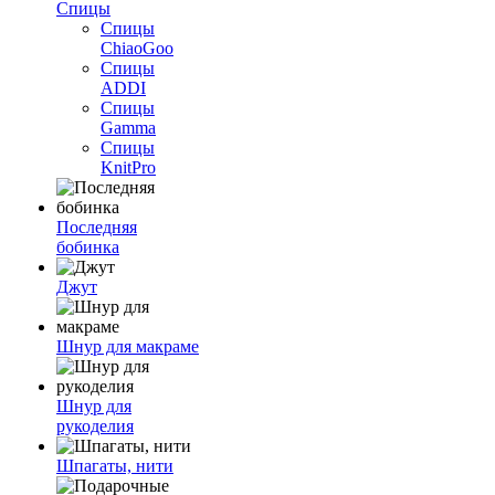
Спицы
Спицы
ChiaoGoo
Спицы
ADDI
Спицы
Gamma
Спицы
KnitPro
Последняя
бобинка
Джут
Шнур для макраме
Шнур для
рукоделия
Шпагаты, нити