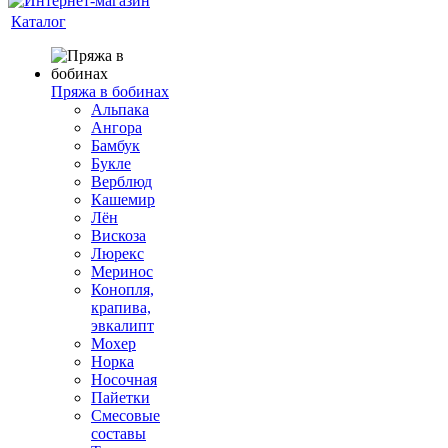
Каталог
Пряжа в бобинах
Альпака
Ангора
Бамбук
Букле
Верблюд
Кашемир
Лён
Вискоза
Люрекс
Меринос
Конопля,
крапива,
эвкалипт
Мохер
Норка
Носочная
Пайетки
Смесовые
составы