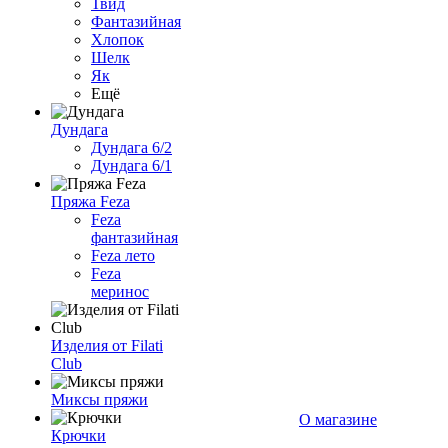
Твид
Фантазийная
Хлопок
Шелк
Як
Ещё
Дундага
Дундага 6/2
Дундага 6/1
Пряжа Feza
Feza
фантазийная
Feza лето
Feza
меринос
Изделия от Filati
Club
Миксы пряжи
О магазине
Крючки