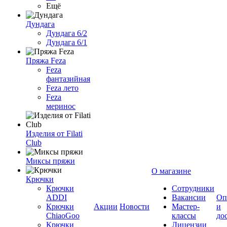
Ещё
Дундага
Дундага 6/2
Дундага 6/1
Пряжа Feza
Feza
фантазийная
Feza лето
Feza
меринос
Изделия от Filati
Club
Миксы пряжи
О магазине
Крючки
Крючки
Сотрудники
ADDI
Вакансии
Оп
Крючки
Акции
Новости
Мастер-
и
ChiaoGoo
классы
до
Крючки
Лицензии