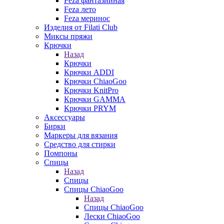
Feza фантазийная
Feza лето
Feza меринос
Изделия от Filati Club
Миксы пряжи
Крючки
Назад
Крючки
Крючки ADDI
Крючки ChiaoGoo
Крючки KnitPro
Крючки GAMMA
Крючки PRYM
Аксессуары
Бирки
Маркеры для вязания
Средство для стирки
Помпоны
Спицы
Назад
Спицы
Спицы ChiaoGoo
Назад
Спицы ChiaoGoo
Лески ChiaoGoo