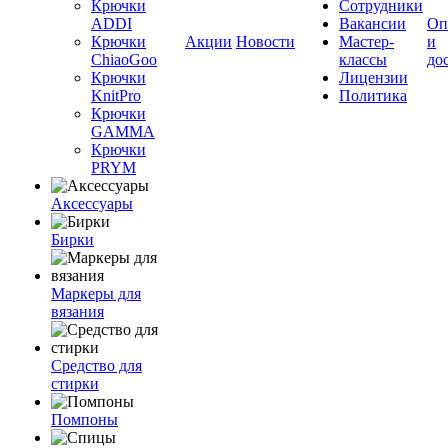
Крючки
Сотрудники
ADDI
Вакансии
Оп
Крючки
Акции
Новости
Мастер-
и
ChiaoGoo
классы
до
Крючки
Лицензии
KnitPro
Политика
Крючки
GAMMA
Крючки
PRYM
Аксессуары
Бирки
Маркеры для
вязания
Средство для
стирки
Помпоны