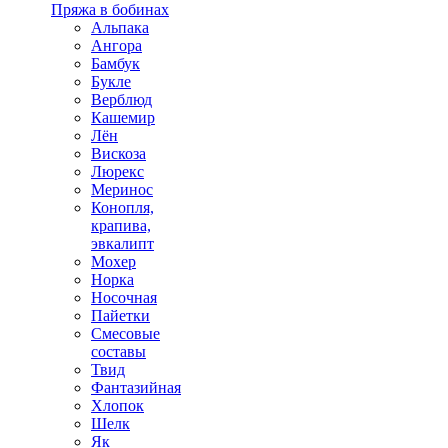
Пряжа в бобинах
Альпака
Ангора
Бамбук
Букле
Верблюд
Кашемир
Лён
Вискоза
Люрекс
Меринос
Конопля,
крапива,
эвкалипт
Мохер
Норка
Носочная
Пайетки
Смесовые
составы
Твид
Фантазийная
Хлопок
Шелк
Як