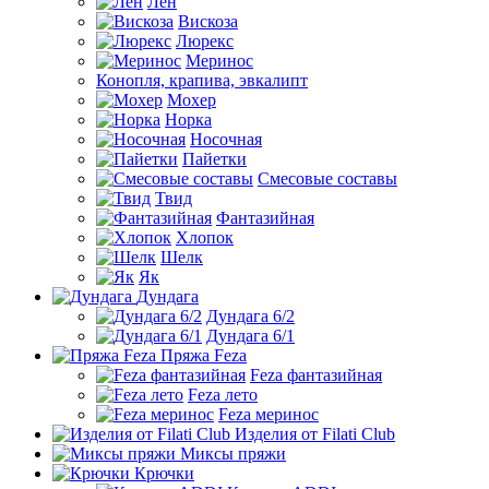
Лён
Вискоза
Люрекс
Меринос
Конопля, крапива, эвкалипт
Мохер
Норка
Носочная
Пайетки
Смесовые составы
Твид
Фантазийная
Хлопок
Шелк
Як
Дундага
Дундага 6/2
Дундага 6/1
Пряжа Feza
Feza фантазийная
Feza лето
Feza меринос
Изделия от Filati Club
Миксы пряжи
Крючки