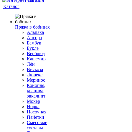
Каталог
Пряжа в бобинах
Альпака
Ангора
Бамбук
Букле
Верблюд
Кашемир
Лён
Вискоза
Люрекс
Меринос
Конопля,
крапива,
эвкалипт
Мохер
Норка
Носочная
Пайетки
Смесовые
составы