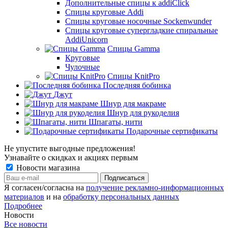
Дополнительные спицы к addiClick
Спицы круговые Addi
Спицы круговые носочные Sockenwunder
Спицы круговые супергладкие спиральные
AddiUnicorn
Спицы Gamma
Круговые
Чулочные
Спицы KnitPro
Последняя бобинка
Джут
Шнур для макраме
Шнур для рукоделия
Шпагаты, нити
Подарочные сертификаты
Не упустите выгодные предложения!
Узнавайте о скидках и акциях первым
Новости магазина
Я согласен/согласна на
получение рекламно-информационных
материалов
и на
обработку персональных данных
Подробнее
Новости
Все новости