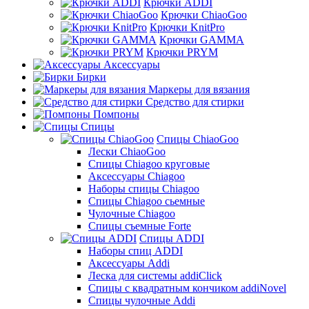
Крючки ADDI
Крючки ChiaoGoo
Крючки KnitPro
Крючки GAMMA
Крючки PRYM
Аксессуары
Бирки
Маркеры для вязания
Средство для стирки
Помпоны
Спицы
Спицы ChiaoGoo
Лески ChiaoGoo
Cпицы Сhiagoo круговые
Аксессуары Chiagoo
Наборы спицы Chiagoo
Спицы Chiagoo сьемные
Чулочные Chiagoo
Спицы съемные Forte
Спицы ADDI
Наборы спиц ADDI
Аксессуары Addi
Леска для системы addiClick
Спицы с квадратным кончиком addiNovel
Спицы чулочные Addi