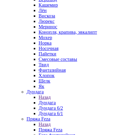
Кашемир
Лён
Вискоза
Люрекс
Меринос
Конопля, крапива, эвкалипт
Мохер
Норка
Носочная
Пайетки
Смесовые составы
Твид
Фантазийная
Хлопок
Шелк
Як
Дундага
Назад
Дундага
Дундага 6/2
Дундага 6/1
Пряжа Feza
Назад
Пряжа Feza