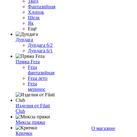
Твид
Фантазийная
Хлопок
Шелк
Як
Ещё
Дундага
Дундага 6/2
Дундага 6/1
Пряжа Feza
Feza
фантазийная
Feza лето
Feza
меринос
Изделия от Filati
Club
Миксы пряжи
О магазине
Крючки