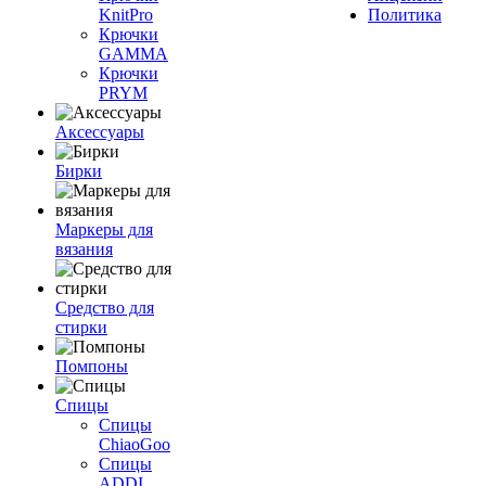
KnitPro
Политика
Крючки
GAMMA
Крючки
PRYM
Аксессуары
Бирки
Маркеры для
вязания
Средство для
стирки
Помпоны
Спицы
Спицы
ChiaoGoo
Спицы
ADDI