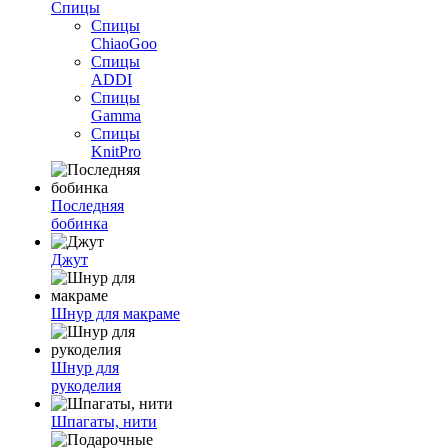
Спицы
Спицы
ChiaoGoo
Спицы
ADDI
Спицы
Gamma
Спицы
KnitPro
Последняя
бобинка
Джут
Шнур для макраме
Шнур для
рукоделия
Шпагаты, нити