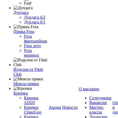
Ещё
Дундага
Дундага 6/2
Дундага 6/1
Пряжа Feza
Feza
фантазийная
Feza лето
Feza
меринос
Изделия от Filati
Club
Миксы пряжи
О магазине
Крючки
Крючки
Сотрудники
ADDI
Вакансии
Оп
Крючки
Акции
Новости
Мастер-
и
ChiaoGoo
классы
до
Крючки
Лицензии