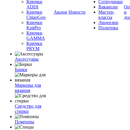
Крючки
Сотрудники
ADDI
Вакансии
Оп
Крючки
Акции
Новости
Мастер-
и
ChiaoGoo
классы
до
Крючки
Лицензии
KnitPro
Политика
Крючки
GAMMA
Крючки
PRYM
Аксессуары
Бирки
Маркеры для
вязания
Средство для
стирки
Помпоны