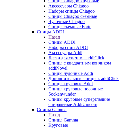
Cпицы Сhiagoo круговые
Аксессуары Chiagoo
Наборы спицы Chiagoo
Спицы Chiagoo сьемные
Чулочные Chiagoo
Спицы съемные Forte
Спицы ADDI
Назад
Спицы ADDI
Наборы спиц ADDI
Аксессуары Addi
Леска для системы addiClick
Спицы с квадратным кончиком
addiNovel
Спицы чулочные Addi
Дополнительные спицы к addiClick
Спицы круговые Addi
Спицы круговые носочные
Sockenwunder
Спицы круговые супергладкие
спиральные AddiUnicorn
Спицы Gamma
Назад
Спицы Gamma
Круговые