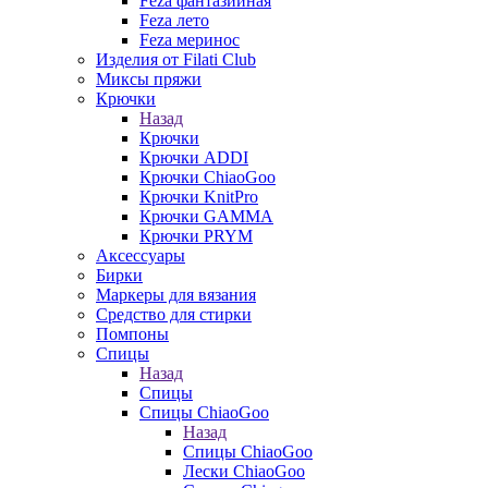
Feza фантазийная
Feza лето
Feza меринос
Изделия от Filati Club
Миксы пряжи
Крючки
Назад
Крючки
Крючки ADDI
Крючки ChiaoGoo
Крючки KnitPro
Крючки GAMMA
Крючки PRYM
Аксессуары
Бирки
Маркеры для вязания
Средство для стирки
Помпоны
Спицы
Назад
Спицы
Спицы ChiaoGoo
Назад
Спицы ChiaoGoo
Лески ChiaoGoo