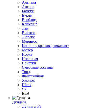
Альпака
Ангора
Бамбук
Букле
Верблюд
Кашемир
Лён
Вискоза
Люрекс
Меринос
Конопля, крапива, эвкалипт
Мохер
Норка
Носочная
Пайетки
Смесовые составы
Твид
Фантазийная
Хлопок
Шелк
Як
Ещё
Дундага
Дундага 6/2