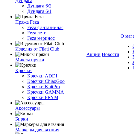
Дундага
Дундага 6/2
Дундага 6/1
Пряжа Feza
Feza фантазийная
Feza лето
О маг
Feza меринос
Изделия от Filati Club
Акции
Новости
Миксы пряжи
Крючки
Крючки ADDI
Крючки ChiaoGoo
Крючки KnitPro
Крючки GAMMA
Крючки PRYM
Аксессуары
Бирки
Маркеры для вязания