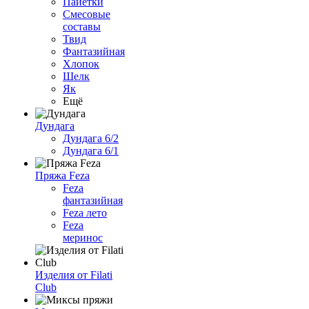
Пайетки
Смесовые
составы
Твид
Фантазийная
Хлопок
Шелк
Як
Ещё
Дундага
Дундага 6/2
Дундага 6/1
Пряжа Feza
Feza
фантазийная
Feza лето
Feza
меринос
Изделия от Filati
Club