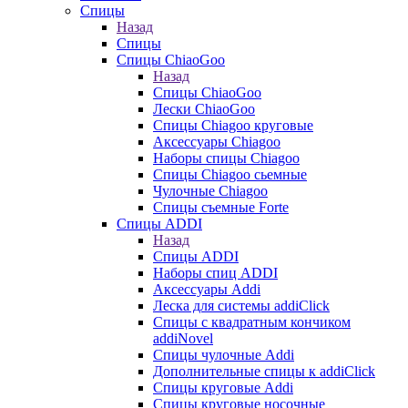
Спицы
Назад
Спицы
Спицы ChiaoGoo
Назад
Спицы ChiaoGoo
Лески ChiaoGoo
Cпицы Сhiagoo круговые
Аксессуары Chiagoo
Наборы спицы Chiagoo
Спицы Chiagoo сьемные
Чулочные Chiagoo
Спицы съемные Forte
Спицы ADDI
Назад
Спицы ADDI
Наборы спиц ADDI
Аксессуары Addi
Леска для системы addiClick
Спицы с квадратным кончиком
addiNovel
Спицы чулочные Addi
Дополнительные спицы к addiClick
Спицы круговые Addi
Спицы круговые носочные