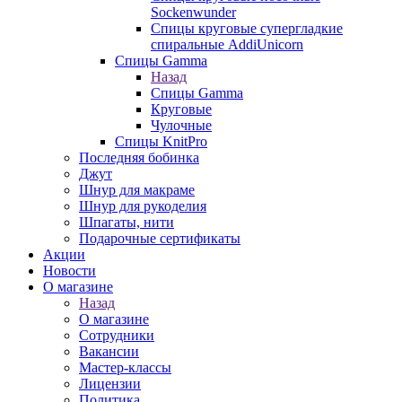
Sockenwunder
Спицы круговые супергладкие
спиральные AddiUnicorn
Спицы Gamma
Назад
Спицы Gamma
Круговые
Чулочные
Спицы KnitPro
Последняя бобинка
Джут
Шнур для макраме
Шнур для рукоделия
Шпагаты, нити
Подарочные сертификаты
Акции
Новости
О магазине
Назад
О магазине
Сотрудники
Вакансии
Мастер-классы
Лицензии
Политика