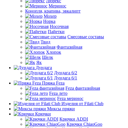
Люрекс
Меринос
Конопля, крапива, эвкалипт
Мохер
Норка
Носочная
Пайетки
Смесовые составы
Твид
Фантазийная
Хлопок
Шелк
Як
Дундага
Дундага 6/2
Дундага 6/1
Пряжа Feza
Feza фантазийная
Feza лето
Feza меринос
Изделия от Filati Club
Миксы пряжи
Крючки
Крючки ADDI
Крючки ChiaoGoo