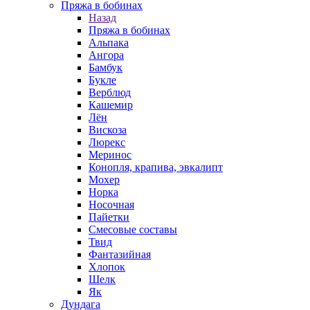
Пряжа в бобинах
Назад
Пряжа в бобинах
Альпака
Ангора
Бамбук
Букле
Верблюд
Кашемир
Лён
Вискоза
Люрекс
Меринос
Конопля, крапива, эвкалипт
Мохер
Норка
Носочная
Пайетки
Смесовые составы
Твид
Фантазийная
Хлопок
Шелк
Як
Дундага