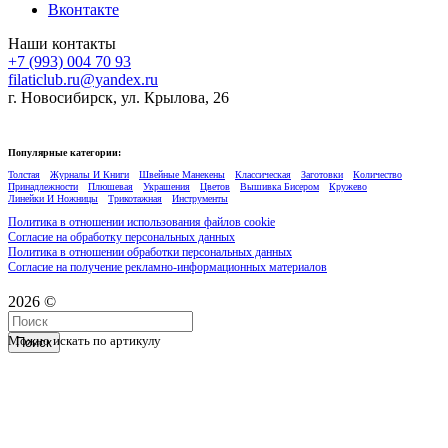
Вконтакте
Наши контакты
+7 (993) 004 70 93
filaticlub.ru@yandex.ru
г. Новосибирск, ул. Крылова, 26
Популярные категории:
Толстая
Журналы И Книги
Швейные Манекены
Классическая
Заготовки
Количество
Принадлежности
Плюшевая
Украшения
Цветов
Вышивка Бисером
Кружево
Линейки И Ножницы
Трикотажная
Инструменты
Политика в отношении использования файлов cookie
Согласие на обработку персональных данных
Политика в отношении обработки персональных данных
Согласие на получение рекламно-информационных материалов
2026 ©
Можно искать по артикулу
Поиск