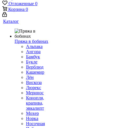
Отложенные
0
Корзина
0
Каталог
Пряжа в бобинах
Альпака
Ангора
Бамбук
Букле
Верблюд
Кашемир
Лён
Вискоза
Люрекс
Меринос
Конопля,
крапива,
эвкалипт
Мохер
Норка
Носочная