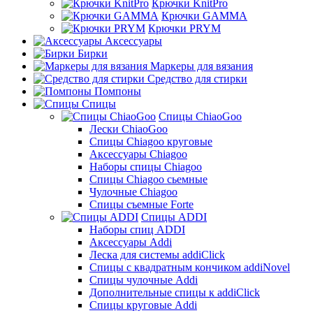
Крючки KnitPro
Крючки GAMMA
Крючки PRYM
Аксессуары
Бирки
Маркеры для вязания
Средство для стирки
Помпоны
Спицы
Спицы ChiaoGoo
Лески ChiaoGoo
Cпицы Сhiagoo круговые
Аксессуары Chiagoo
Наборы спицы Chiagoo
Спицы Chiagoo сьемные
Чулочные Chiagoo
Спицы съемные Forte
Спицы ADDI
Наборы спиц ADDI
Аксессуары Addi
Леска для системы addiClick
Спицы с квадратным кончиком addiNovel
Спицы чулочные Addi
Дополнительные спицы к addiClick
Спицы круговые Addi