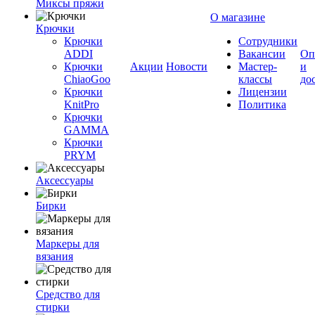
Миксы пряжи
О магазине
Крючки
Крючки
Сотрудники
ADDI
Вакансии
Оп
Крючки
Акции
Новости
Мастер-
и
ChiaoGoo
классы
до
Крючки
Лицензии
KnitPro
Политика
Крючки
GAMMA
Крючки
PRYM
Аксессуары
Бирки
Маркеры для
вязания
Средство для
стирки