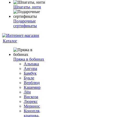
Шпагаты, нити
Подарочные
сертификаты
Каталог
Пряжа в бобинах
Альпака
Ангора
Бамбук
Букле
Верблюд
Кашемир
Лён
Вискоза
Люрекс
Меринос
Конопля,
крапива,