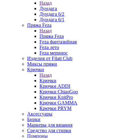
Назад
Дундага
Дундага 6/2
Дундага 6/1
Пряжа Feza
Назад
Пряжа Feza
Feza фантазийная
Feza лето
Feza меринос
Изделия от Filati Club
Миксы пряжи
Крючки
Назад
Крючки
Крючки ADDI
Крючки ChiaoGoo
Крючки KnitPro
Крючки GAMMA
Крючки PRYM
Аксессуары
Бирки
Маркеры для вязания
Средство для стирки
Помпоны