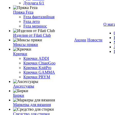
Дундага 6/1
Пряжа Feza
Feza фантазийная
Feza лето
О маг
Feza меринос
Изделия от Filati Club
Акции
Новости
Миксы пряжи
Крючки
Крючки ADDI
Крючки ChiaoGoo
Крючки KnitPro
Крючки GAMMA
Крючки PRYM
Аксессуары
Бирки
Маркеры для вязания
Средство для стирки