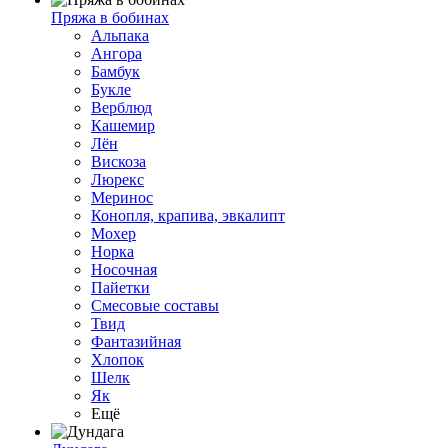
Пряжа в бобинах
Альпака
Ангора
Бамбук
Букле
Верблюд
Кашемир
Лён
Вискоза
Люрекс
Меринос
Конопля, крапива, эвкалипт
Мохер
Норка
Носочная
Пайетки
Смесовые составы
Твид
Фантазийная
Хлопок
Шелк
Як
Ещё