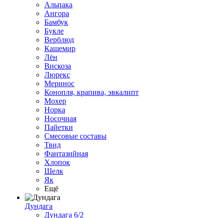
Альпака
Ангора
Бамбук
Букле
Верблюд
Кашемир
Лён
Вискоза
Люрекс
Меринос
Конопля, крапива, эвкалипт
Мохер
Норка
Носочная
Пайетки
Смесовые составы
Твид
Фантазийная
Хлопок
Шелк
Як
Ещё
Дундага
Дундага 6/2