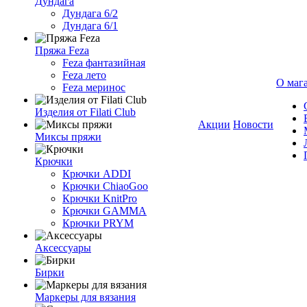
Дундага
Дундага 6/2
Дундага 6/1
Пряжа Feza
Feza фантазийная
Feza лето
О маг
Feza меринос
Изделия от Filati Club
Акции
Новости
Миксы пряжи
Крючки
Крючки ADDI
Крючки ChiaoGoo
Крючки KnitPro
Крючки GAMMA
Крючки PRYM
Аксессуары
Бирки
Маркеры для вязания