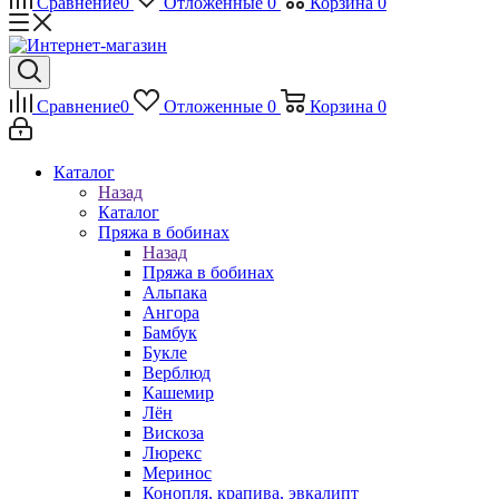
Сравнение
0
Отложенные
0
Корзина
0
Сравнение
0
Отложенные
0
Корзина
0
Каталог
Назад
Каталог
Пряжа в бобинах
Назад
Пряжа в бобинах
Альпака
Ангора
Бамбук
Букле
Верблюд
Кашемир
Лён
Вискоза
Люрекс
Меринос
Конопля, крапива, эвкалипт