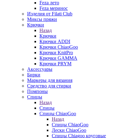
Feza лето
Feza меринос
Изделия от Filati Club
Миксы пряжи
Крючки
Назад
Крючки
Крючки ADDI
Крючки ChiaoGoo
Крючки KnitPro
Крючки GAMMA
Крючки PRYM
Аксессуары
Бирки
Маркеры для вязания
Средство для стирки
Помпоны
Спицы
Назад
Спицы
Спицы ChiaoGoo
Назад
Спицы ChiaoGoo
Лески ChiaoGoo
Cпицы Сhiagoo круговые