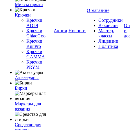
Миксы пряжи
О магазине
Крючки
Крючки
Сотрудники
ADDI
Вакансии
Оп
Крючки
Акции
Новости
Мастер-
и
ChiaoGoo
классы
до
Крючки
Лицензии
KnitPro
Политика
Крючки
GAMMA
Крючки
PRYM
Аксессуары
Бирки
Маркеры для
вязания
Средство для
стирки