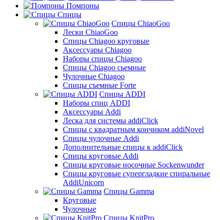
Помпоны
Спицы
Спицы ChiaoGoo
Лески ChiaoGoo
Cпицы Сhiagoo круговые
Аксессуары Chiagoo
Наборы спицы Chiagoo
Спицы Chiagoo сьемные
Чулочные Chiagoo
Спицы съемные Forte
Спицы ADDI
Наборы спиц ADDI
Аксессуары Addi
Леска для системы addiClick
Спицы с квадратным кончиком addiNovel
Спицы чулочные Addi
Дополнительные спицы к addiClick
Спицы круговые Addi
Спицы круговые носочные Sockenwunder
Спицы круговые супергладкие спиральные
AddiUnicorn
Спицы Gamma
Круговые
Чулочные
Спицы KnitPro