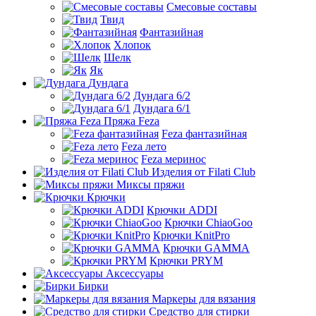
Смесовые составы
Твид
Фантазийная
Хлопок
Шелк
Як
Дундага
Дундага 6/2
Дундага 6/1
Пряжа Feza
Feza фантазийная
Feza лето
Feza меринос
Изделия от Filati Club
Миксы пряжи
Крючки
Крючки ADDI
Крючки ChiaoGoo
Крючки KnitPro
Крючки GAMMA
Крючки PRYM
Аксессуары
Бирки
Маркеры для вязания
Средство для стирки