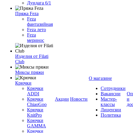
Дундага 6/1
Пряжа Feza
Feza
фантазийная
Feza лето
Feza
меринос
Изделия от Filati
Club
Миксы пряжи
О магазине
Крючки
Крючки
Сотрудники
ADDI
Вакансии
Оп
Крючки
Акции
Новости
Мастер-
и
ChiaoGoo
классы
до
Крючки
Лицензии
KnitPro
Политика
Крючки
GAMMA
Крючки