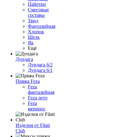
Пайетки
Смесовые
составы
Твид
Фантазийная
Хлопок
Шелк
Як
Ещё
Дундага
Дундага 6/2
Дундага 6/1
Пряжа Feza
Feza
фантазийная
Feza лето
Feza
меринос
Изделия от Filati
Club