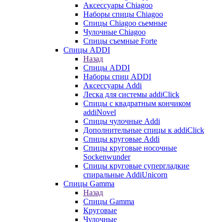
Аксессуары Chiagoo
Наборы спицы Chiagoo
Спицы Chiagoo сьемные
Чулочные Chiagoo
Спицы съемные Forte
Спицы ADDI
Назад
Спицы ADDI
Наборы спиц ADDI
Аксессуары Addi
Леска для системы addiClick
Спицы с квадратным кончиком
addiNovel
Спицы чулочные Addi
Дополнительные спицы к addiClick
Спицы круговые Addi
Спицы круговые носочные
Sockenwunder
Спицы круговые супергладкие
спиральные AddiUnicorn
Спицы Gamma
Назад
Спицы Gamma
Круговые
Чулочные