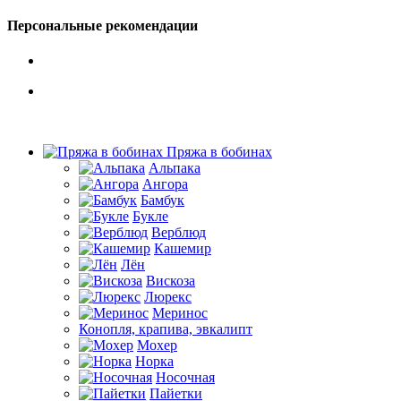
Персональные рекомендации
Пряжа в бобинах
Альпака
Ангора
Бамбук
Букле
Верблюд
Кашемир
Лён
Вискоза
Люрекс
Меринос
Конопля, крапива, эвкалипт
Мохер
Норка
Носочная
Пайетки