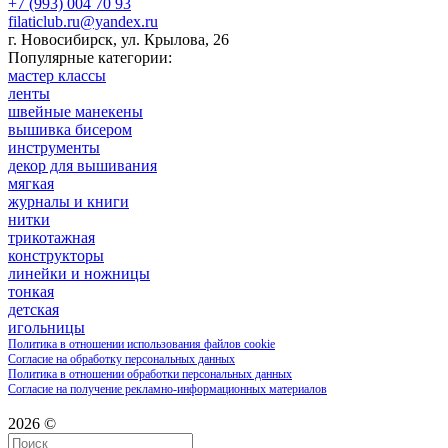
+7 (993) 004 70 93
filaticlub.ru@yandex.ru
г. Новосибирск, ул. Крылова, 26
Популярные категории:
мастер классы
ленты
швейные манекены
вышивка бисером
инструменты
декор для вышивания
мягкая
журналы и книги
нитки
трикотажная
конструкторы
линейки и ножницы
тонкая
детская
игольницы
Политика в отношении использования файлов cookie
Согласие на обработку персональных данных
Политика в отношении обработки персональных данных
Согласие на получение рекламно-информационных материалов
2026 ©