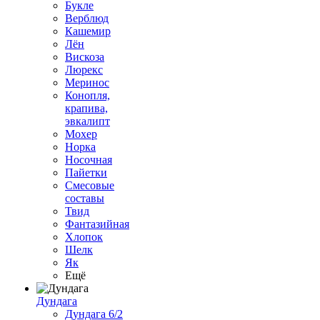
Букле
Верблюд
Кашемир
Лён
Вискоза
Люрекс
Меринос
Конопля,
крапива,
эвкалипт
Мохер
Норка
Носочная
Пайетки
Смесовые
составы
Твид
Фантазийная
Хлопок
Шелк
Як
Ещё
Дундага
Дундага 6/2