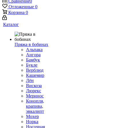
Сравнение
0
Отложенные
0
Корзина
0
Каталог
Пряжа в бобинах
Альпака
Ангора
Бамбук
Букле
Верблюд
Кашемир
Лён
Вискоза
Люрекс
Меринос
Конопля,
крапива,
эвкалипт
Мохер
Норка
Носочная