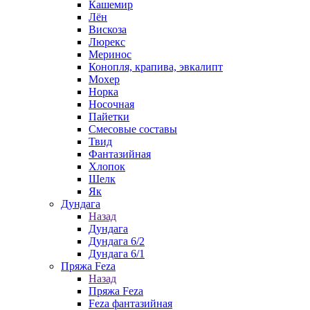
Кашемир
Лён
Вискоза
Люрекс
Меринос
Конопля, крапива, эвкалипт
Мохер
Норка
Носочная
Пайетки
Смесовые составы
Твид
Фантазийная
Хлопок
Шелк
Як
Дундага
Назад
Дундага
Дундага 6/2
Дундага 6/1
Пряжа Feza
Назад
Пряжа Feza
Feza фантазийная