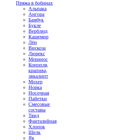
Пряжа в бобинах
Альпака
Ангора
Бамбук
Букле
Верблюд
Кашемир
Лён
Вискоза
Люрекс
Меринос
Конопля,
крапива,
эвкалипт
Мохер
Норка
Носочная
Пайетки
Смесовые
составы
Твид
Фантазийная
Хлопок
Шелк
Як