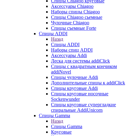
Cпицы Сhiagoo круговые
Аксессуары Chiagoo
Наборы спицы Chiagoo
Спицы Chiagoo сьемные
Чулочные Chiagoo
Спицы съемные Forte
Спицы ADDI
Назад
Спицы ADDI
Наборы спиц ADDI
Аксессуары Addi
Леска для системы addiClick
Спицы с квадратным кончиком
addiNovel
Спицы чулочные Addi
Дополнительные спицы к addiClick
Спицы круговые Addi
Спицы круговые носочные
Sockenwunder
Спицы круговые супергладкие
спиральные AddiUnicorn
Спицы Gamma
Назад
Спицы Gamma
Круговые