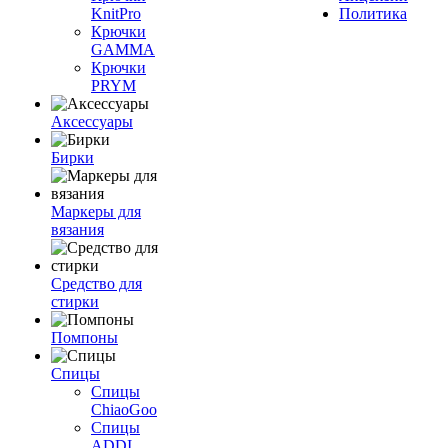
KnitPro
Политика
Крючки
GAMMA
Крючки
PRYM
Аксессуары
Бирки
Маркеры для
вязания
Средство для
стирки
Помпоны
Спицы
Спицы
ChiaoGoo
Спицы
ADDI