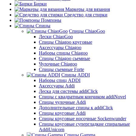
Бирки
Маркеры для вязания
Средство для стирки
Помпоны
Спицы
Спицы ChiaoGoo
Лески ChiaoGoo
Cпицы Сhiagoo круговые
Аксессуары Chiagoo
Наборы спицы Chiagoo
Спицы Chiagoo сьемные
Чулочные Chiagoo
Спицы съемные Forte
Спицы ADDI
Наборы спиц ADDI
Аксессуары Addi
Леска для системы addiClick
Спицы с квадратным кончиком addiNovel
Спицы чулочные Addi
Дополнительные спицы к addiClick
Спицы круговые Addi
Спицы круговые носочные Sockenwunder
Спицы круговые супергладкие спиральные
AddiUnicorn
Спицы Gamma