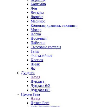
Кашемир
Лён
Вискоза
Люрекс
Меринос
Конопля, крапива, эвкалипт
Мохер
Норка
Носочная
Пайетки
Смесовые составы
Твид
Фантазийная
Хлопок
Шелк
Як
Дундага
Назад
Дундага
Дундага 6/2
Дундага 6/1
Пряжа Feza
Назад
Пряжа Feza