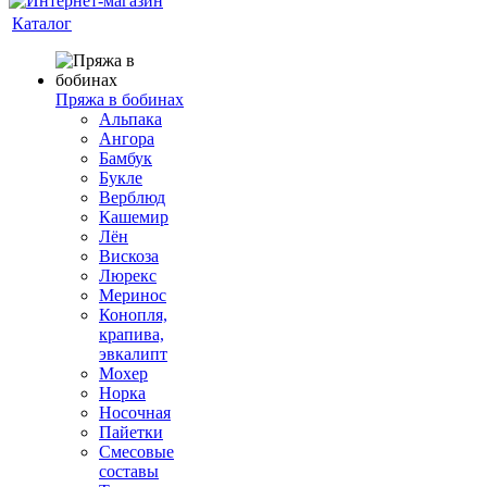
Каталог
Пряжа в бобинах
Альпака
Ангора
Бамбук
Букле
Верблюд
Кашемир
Лён
Вискоза
Люрекс
Меринос
Конопля,
крапива,
эвкалипт
Мохер
Норка
Носочная
Пайетки
Смесовые
составы