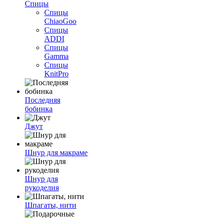
Спицы
Спицы
ChiaoGoo
Спицы
ADDI
Спицы
Gamma
Спицы
KnitPro
Последняя
бобинка
Джут
Шнур для макраме
Шнур для
рукоделия
Шпагаты, нити