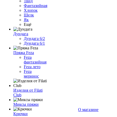
Твид
Фантазийная
Хлопок
Шелк
Як
Ещё
Дундага
Дундага 6/2
Дундага 6/1
Пряжа Feza
Feza
фантазийная
Feza лето
Feza
меринос
Изделия от Filati
Club
Миксы пряжи
О магазине
Крючки