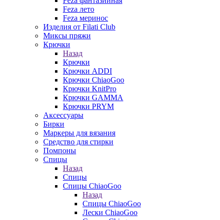
Feza фантазийная
Feza лето
Feza меринос
Изделия от Filati Club
Миксы пряжи
Крючки
Назад
Крючки
Крючки ADDI
Крючки ChiaoGoo
Крючки KnitPro
Крючки GAMMA
Крючки PRYM
Аксессуары
Бирки
Маркеры для вязания
Средство для стирки
Помпоны
Спицы
Назад
Спицы
Спицы ChiaoGoo
Назад
Спицы ChiaoGoo
Лески ChiaoGoo