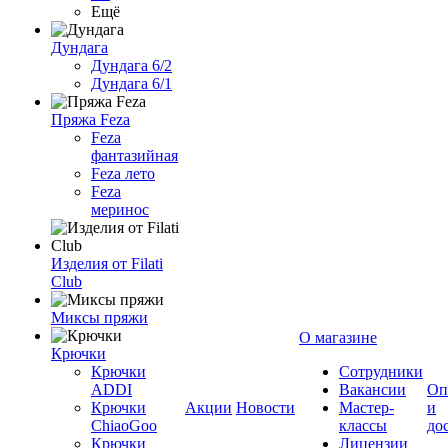
Ещё
Дундага
Дундага 6/2
Дундага 6/1
Пряжа Feza
Feza
фантазийная
Feza лето
Feza
меринос
Изделия от Filati
Club
Миксы пряжи
О магазине
Крючки
Крючки
Сотрудники
ADDI
Вакансии
Оп
Крючки
Акции
Новости
Мастер-
и
ChiaoGoo
классы
до
Крючки
Лицензии