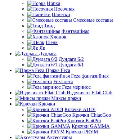
Норка
Носочная
Пайетки
Смесовые составы
Твид
Фантазийная
Хлопок
Шелк
Як
Дундага
Дундага 6/2
Дундага 6/1
Пряжа Feza
Feza фантазийная
Feza лето
Feza меринос
Изделия от Filati Club
Миксы пряжи
Крючки
Крючки ADDI
Крючки ChiaoGoo
Крючки KnitPro
Крючки GAMMA
Крючки PRYM
Аксессуары