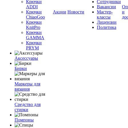
Крючки
Сотрудники
ADDI
Вакансии
Оп
Крючки
Акции
Новости
Мастер-
и
ChiaoGoo
классы
до
Крючки
Лицензии
KnitPro
Политика
Крючки
GAMMA
Крючки
PRYM
Аксессуары
Бирки
Маркеры для
вязания
Средство для
стирки
Помпоны