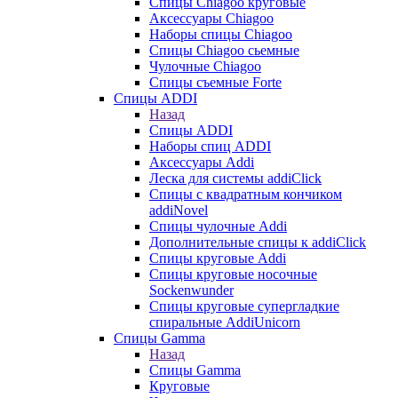
Cпицы Сhiagoo круговые
Аксессуары Chiagoo
Наборы спицы Chiagoo
Спицы Chiagoo сьемные
Чулочные Chiagoo
Спицы съемные Forte
Спицы ADDI
Назад
Спицы ADDI
Наборы спиц ADDI
Аксессуары Addi
Леска для системы addiClick
Спицы с квадратным кончиком
addiNovel
Спицы чулочные Addi
Дополнительные спицы к addiClick
Спицы круговые Addi
Спицы круговые носочные
Sockenwunder
Спицы круговые супергладкие
спиральные AddiUnicorn
Спицы Gamma
Назад
Спицы Gamma
Круговые