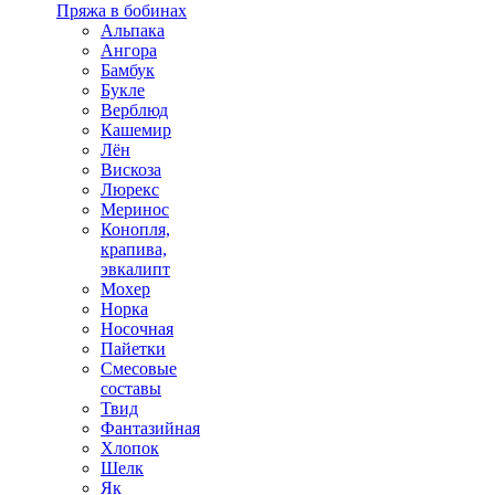
Пряжа в бобинах
Альпака
Ангора
Бамбук
Букле
Верблюд
Кашемир
Лён
Вискоза
Люрекс
Меринос
Конопля,
крапива,
эвкалипт
Мохер
Норка
Носочная
Пайетки
Смесовые
составы
Твид
Фантазийная
Хлопок
Шелк
Як