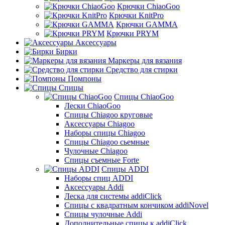
Крючки ChiaoGoo
Крючки KnitPro
Крючки GAMMA
Крючки PRYM
Аксессуары
Бирки
Маркеры для вязания
Средство для стирки
Помпоны
Спицы
Спицы ChiaoGoo
Лески ChiaoGoo
Cпицы Сhiagoo круговые
Аксессуары Chiagoo
Наборы спицы Chiagoo
Спицы Chiagoo сьемные
Чулочные Chiagoo
Спицы съемные Forte
Спицы ADDI
Наборы спиц ADDI
Аксессуары Addi
Леска для системы addiClick
Спицы с квадратным кончиком addiNovel
Спицы чулочные Addi
Дополнительные спицы к addiClick