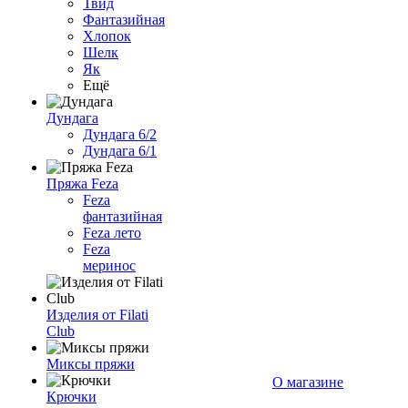
Твид
Фантазийная
Хлопок
Шелк
Як
Ещё
Дундага
Дундага 6/2
Дундага 6/1
Пряжа Feza
Feza
фантазийная
Feza лето
Feza
меринос
Изделия от Filati
Club
Миксы пряжи
О магазине
Крючки