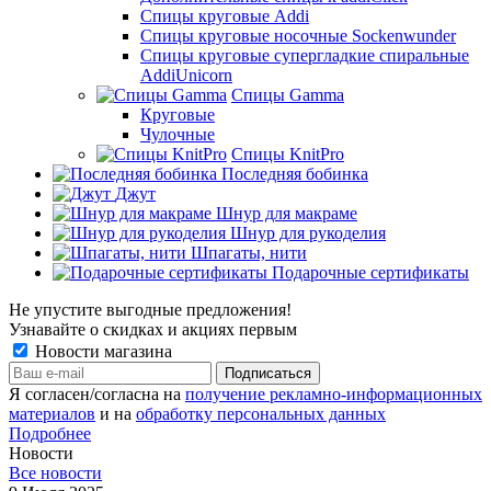
Спицы круговые Addi
Спицы круговые носочные Sockenwunder
Спицы круговые супергладкие спиральные
AddiUnicorn
Спицы Gamma
Круговые
Чулочные
Спицы KnitPro
Последняя бобинка
Джут
Шнур для макраме
Шнур для рукоделия
Шпагаты, нити
Подарочные сертификаты
Не упустите выгодные предложения!
Узнавайте о скидках и акциях первым
Новости магазина
Я согласен/согласна на
получение рекламно-информационных
материалов
и на
обработку персональных данных
Подробнее
Новости
Все новости