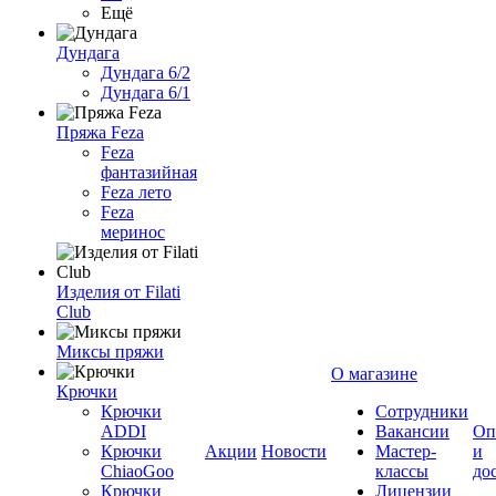
Ещё
Дундага
Дундага 6/2
Дундага 6/1
Пряжа Feza
Feza
фантазийная
Feza лето
Feza
меринос
Изделия от Filati
Club
Миксы пряжи
О магазине
Крючки
Крючки
Сотрудники
ADDI
Вакансии
Оп
Крючки
Акции
Новости
Мастер-
и
ChiaoGoo
классы
до
Крючки
Лицензии