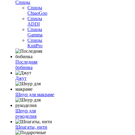
Спицы
Спицы
ChiaoGoo
Спицы
ADDI
Спицы
Gamma
Спицы
KnitPro
Последняя
бобинка
Джут
Шнур для макраме
Шнур для
рукоделия
Шпагаты, нити