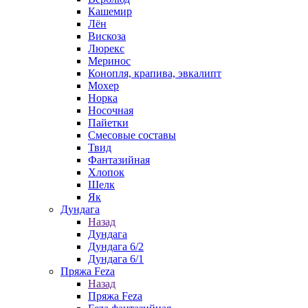
Кашемир
Лён
Вискоза
Люрекс
Меринос
Конопля, крапива, эвкалипт
Мохер
Норка
Носочная
Пайетки
Смесовые составы
Твид
Фантазийная
Хлопок
Шелк
Як
Дундага
Назад
Дундага
Дундага 6/2
Дундага 6/1
Пряжа Feza
Назад
Пряжа Feza