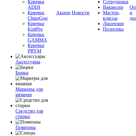
Крючки
Сотрудники
ADDI
Вакансии
Оп
Крючки
Акции
Новости
Мастер-
и
ChiaoGoo
классы
до
Крючки
Лицензии
KnitPro
Политика
Крючки
GAMMA
Крючки
PRYM
Аксессуары
Бирки
Маркеры для
вязания
Средство для
стирки
Помпоны