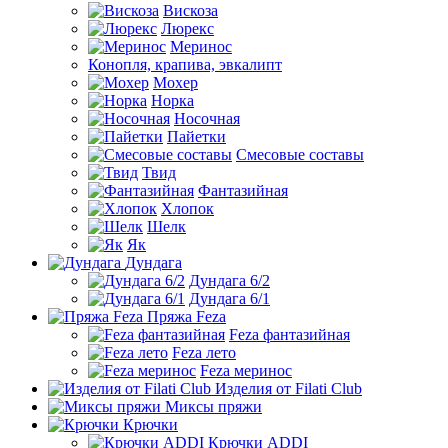
Вискоза
Люрекс
Меринос
Конопля, крапива, эвкалипт
Мохер
Норка
Носочная
Пайетки
Смесовые составы
Твид
Фантазийная
Хлопок
Шелк
Як
Дундага
Дундага 6/2
Дундага 6/1
Пряжа Feza
Feza фантазийная
Feza лето
Feza меринос
Изделия от Filati Club
Миксы пряжи
Крючки
Крючки ADDI