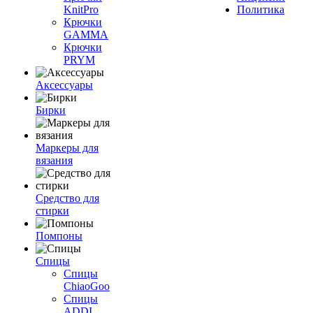
KnitPro
Политика
Крючки
GAMMA
Крючки
PRYM
Аксессуары
Бирки
Маркеры для
вязания
Средство для
стирки
Помпоны
Спицы
Спицы
ChiaoGoo
Спицы
ADDI