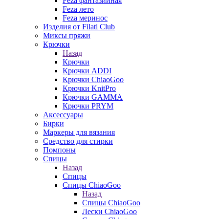
Feza фантазийная
Feza лето
Feza меринос
Изделия от Filati Club
Миксы пряжи
Крючки
Назад
Крючки
Крючки ADDI
Крючки ChiaoGoo
Крючки KnitPro
Крючки GAMMA
Крючки PRYM
Аксессуары
Бирки
Маркеры для вязания
Средство для стирки
Помпоны
Спицы
Назад
Спицы
Спицы ChiaoGoo
Назад
Спицы ChiaoGoo
Лески ChiaoGoo