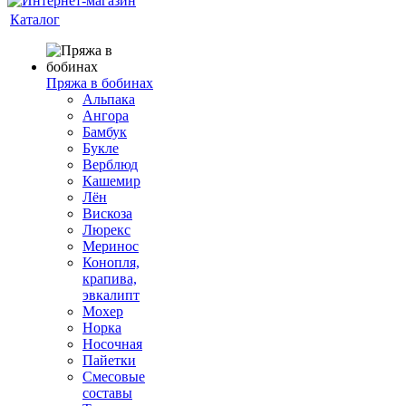
Каталог
Пряжа в бобинах
Альпака
Ангора
Бамбук
Букле
Верблюд
Кашемир
Лён
Вискоза
Люрекс
Меринос
Конопля,
крапива,
эвкалипт
Мохер
Норка
Носочная
Пайетки
Смесовые
составы