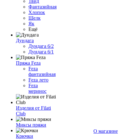
Твид
Фантазийная
Хлопок
Шелк
Як
Ещё
Дундага
Дундага 6/2
Дундага 6/1
Пряжа Feza
Feza
фантазийная
Feza лето
Feza
меринос
Изделия от Filati
Club
Миксы пряжи
О магазине
Крючки