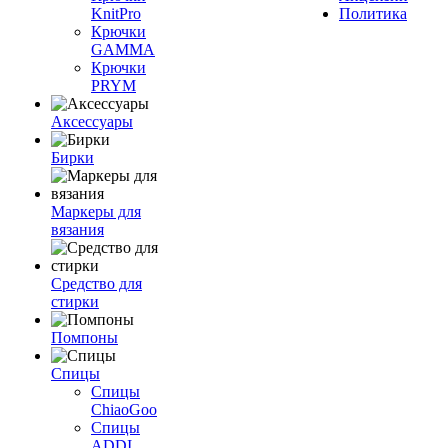
KnitPro
Политика
Крючки
GAMMA
Крючки
PRYM
Аксессуары
Бирки
Маркеры для
вязания
Средство для
стирки
Помпоны
Спицы
Спицы
ChiaoGoo
Спицы
ADDI