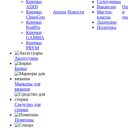
Крючки
Сотрудники
ADDI
Вакансии
Оп
Крючки
Акции
Новости
Мастер-
и
ChiaoGoo
классы
до
Крючки
Лицензии
KnitPro
Политика
Крючки
GAMMA
Крючки
PRYM
Аксессуары
Бирки
Маркеры для
вязания
Средство для
стирки
Помпоны