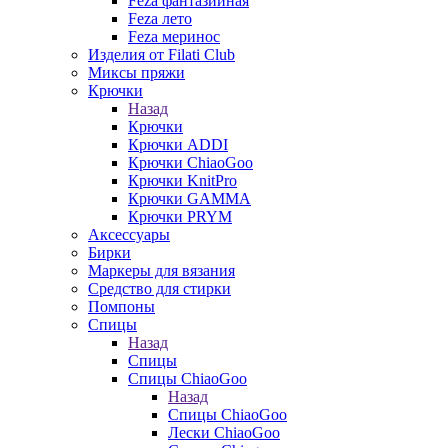
Feza фантазийная
Feza лето
Feza меринос
Изделия от Filati Club
Миксы пряжи
Крючки
Назад
Крючки
Крючки ADDI
Крючки ChiaoGoo
Крючки KnitPro
Крючки GAMMA
Крючки PRYM
Аксессуары
Бирки
Маркеры для вязания
Средство для стирки
Помпоны
Спицы
Назад
Спицы
Спицы ChiaoGoo
Назад
Спицы ChiaoGoo
Лески ChiaoGoo