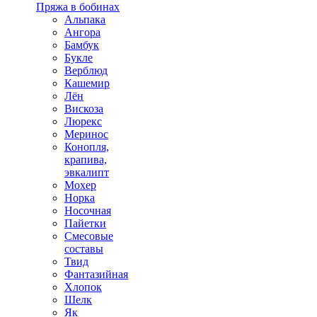
Пряжа в бобинах
Альпака
Ангора
Бамбук
Букле
Верблюд
Кашемир
Лён
Вискоза
Люрекс
Меринос
Конопля,
крапива,
эвкалипт
Мохер
Норка
Носочная
Пайетки
Смесовые
составы
Твид
Фантазийная
Хлопок
Шелк
Як