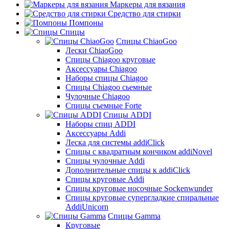
Маркеры для вязания
Средство для стирки
Помпоны
Спицы
Спицы ChiaoGoo
Лески ChiaoGoo
Cпицы Сhiagoo круговые
Аксессуары Chiagoo
Наборы спицы Chiagoo
Спицы Chiagoo сьемные
Чулочные Chiagoo
Спицы съемные Forte
Спицы ADDI
Наборы спиц ADDI
Аксессуары Addi
Леска для системы addiClick
Спицы с квадратным кончиком addiNovel
Спицы чулочные Addi
Дополнительные спицы к addiClick
Спицы круговые Addi
Спицы круговые носочные Sockenwunder
Спицы круговые супергладкие спиральные
AddiUnicorn
Спицы Gamma
Круговые