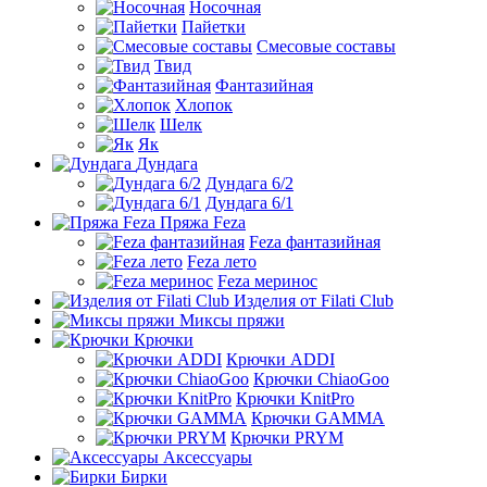
Носочная
Пайетки
Смесовые составы
Твид
Фантазийная
Хлопок
Шелк
Як
Дундага
Дундага 6/2
Дундага 6/1
Пряжа Feza
Feza фантазийная
Feza лето
Feza меринос
Изделия от Filati Club
Миксы пряжи
Крючки
Крючки ADDI
Крючки ChiaoGoo
Крючки KnitPro
Крючки GAMMA
Крючки PRYM
Аксессуары
Бирки