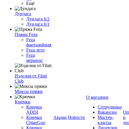
Ещё
Дундага
Дундага 6/2
Дундага 6/1
Пряжа Feza
Feza
фантазийная
Feza лето
Feza
меринос
Изделия от Filati
Club
Миксы пряжи
О магазине
Крючки
Крючки
Сотрудники
ADDI
Вакансии
Оп
Крючки
Акции
Новости
Мастер-
и
ChiaoGoo
классы
до
Крючки
Лицензии