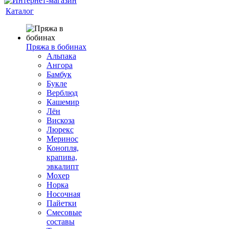
Каталог
Пряжа в бобинах
Альпака
Ангора
Бамбук
Букле
Верблюд
Кашемир
Лён
Вискоза
Люрекс
Меринос
Конопля,
крапива,
эвкалипт
Мохер
Норка
Носочная
Пайетки
Смесовые
составы