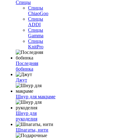
Спицы
Спицы
ChiaoGoo
Спицы
ADDI
Спицы
Gamma
Спицы
KnitPro
Последняя
бобинка
Джут
Шнур для макраме
Шнур для
рукоделия
Шпагаты, нити