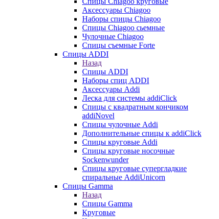
Cпицы Сhiagoo круговые
Аксессуары Chiagoo
Наборы спицы Chiagoo
Спицы Chiagoo сьемные
Чулочные Chiagoo
Спицы съемные Forte
Спицы ADDI
Назад
Спицы ADDI
Наборы спиц ADDI
Аксессуары Addi
Леска для системы addiClick
Спицы с квадратным кончиком
addiNovel
Спицы чулочные Addi
Дополнительные спицы к addiClick
Спицы круговые Addi
Спицы круговые носочные
Sockenwunder
Спицы круговые супергладкие
спиральные AddiUnicorn
Спицы Gamma
Назад
Спицы Gamma
Круговые