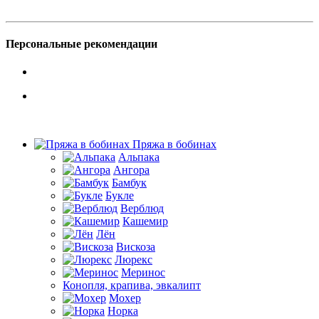
Персональные рекомендации
Пряжа в бобинах
Альпака
Ангора
Бамбук
Букле
Верблюд
Кашемир
Лён
Вискоза
Люрекс
Меринос
Конопля, крапива, эвкалипт
Мохер
Норка