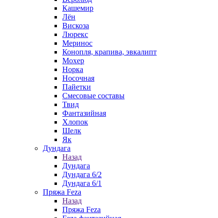
Кашемир
Лён
Вискоза
Люрекс
Меринос
Конопля, крапива, эвкалипт
Мохер
Норка
Носочная
Пайетки
Смесовые составы
Твид
Фантазийная
Хлопок
Шелк
Як
Дундага
Назад
Дундага
Дундага 6/2
Дундага 6/1
Пряжа Feza
Назад
Пряжа Feza