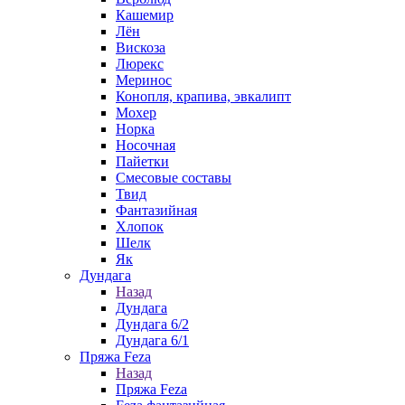
Кашемир
Лён
Вискоза
Люрекс
Меринос
Конопля, крапива, эвкалипт
Мохер
Норка
Носочная
Пайетки
Смесовые составы
Твид
Фантазийная
Хлопок
Шелк
Як
Дундага
Назад
Дундага
Дундага 6/2
Дундага 6/1
Пряжа Feza
Назад
Пряжа Feza