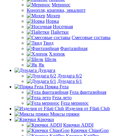
Меринос
Конопля, крапива, эвкалипт
Мохер
Норка
Носочная
Пайетки
Смесовые составы
Твид
Фантазийная
Хлопок
Шелк
Як
Дундага
Дундага 6/2
Дундага 6/1
Пряжа Feza
Feza фантазийная
Feza лето
Feza меринос
Изделия от Filati Club
Миксы пряжи
Крючки
Крючки ADDI
Крючки ChiaoGoo
Крючки KnitPro