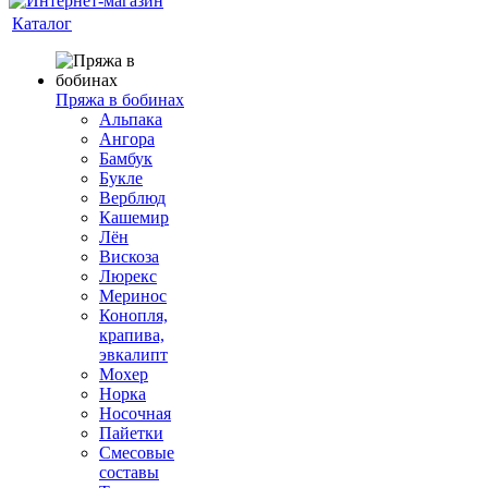
Каталог
Пряжа в бобинах
Альпака
Ангора
Бамбук
Букле
Верблюд
Кашемир
Лён
Вискоза
Люрекс
Меринос
Конопля,
крапива,
эвкалипт
Мохер
Норка
Носочная
Пайетки
Смесовые
составы