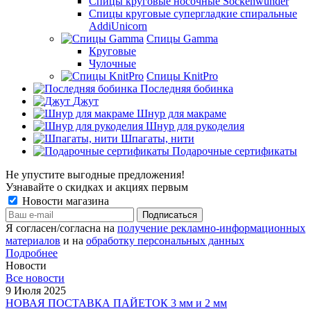
Спицы круговые носочные Sockenwunder
Спицы круговые супергладкие спиральные
AddiUnicorn
Спицы Gamma
Круговые
Чулочные
Спицы KnitPro
Последняя бобинка
Джут
Шнур для макраме
Шнур для рукоделия
Шпагаты, нити
Подарочные сертификаты
Не упустите выгодные предложения!
Узнавайте о скидках и акциях первым
Новости магазина
Я согласен/согласна на
получение рекламно-информационных
материалов
и на
обработку персональных данных
Подробнее
Новости
Все новости
9 Июля 2025
НОВАЯ ПОСТАВКА ПАЙЕТОК 3 мм и 2 мм