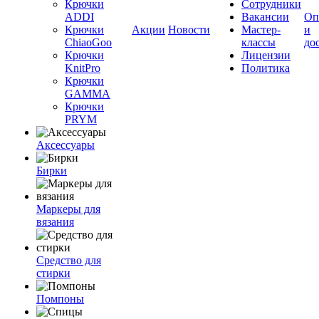
Крючки
Сотрудники
ADDI
Вакансии
Оп
Крючки
Акции
Новости
Мастер-
и
ChiaoGoo
классы
до
Крючки
Лицензии
KnitPro
Политика
Крючки
GAMMA
Крючки
PRYM
Аксессуары
Бирки
Маркеры для
вязания
Средство для
стирки
Помпоны