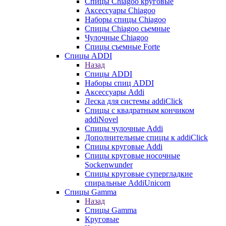
Cпицы Сhiagoo круговые
Аксессуары Chiagoo
Наборы спицы Chiagoo
Спицы Chiagoo сьемные
Чулочные Chiagoo
Спицы съемные Forte
Спицы ADDI
Назад
Спицы ADDI
Наборы спиц ADDI
Аксессуары Addi
Леска для системы addiClick
Спицы с квадратным кончиком
addiNovel
Спицы чулочные Addi
Дополнительные спицы к addiClick
Спицы круговые Addi
Спицы круговые носочные
Sockenwunder
Спицы круговые супергладкие
спиральные AddiUnicorn
Спицы Gamma
Назад
Спицы Gamma
Круговые