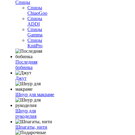
Спицы
Спицы
ChiaoGoo
Спицы
ADDI
Спицы
Gamma
Спицы
KnitPro
Последняя
бобинка
Джут
Шнур для макраме
Шнур для
рукоделия
Шпагаты, нити