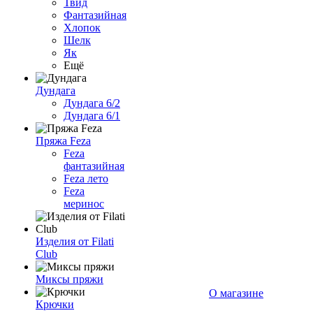
Твид
Фантазийная
Хлопок
Шелк
Як
Ещё
Дундага
Дундага 6/2
Дундага 6/1
Пряжа Feza
Feza
фантазийная
Feza лето
Feza
меринос
Изделия от Filati
Club
Миксы пряжи
О магазине
Крючки