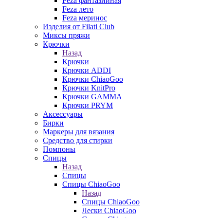
Feza фантазийная
Feza лето
Feza меринос
Изделия от Filati Club
Миксы пряжи
Крючки
Назад
Крючки
Крючки ADDI
Крючки ChiaoGoo
Крючки KnitPro
Крючки GAMMA
Крючки PRYM
Аксессуары
Бирки
Маркеры для вязания
Средство для стирки
Помпоны
Спицы
Назад
Спицы
Спицы ChiaoGoo
Назад
Спицы ChiaoGoo
Лески ChiaoGoo