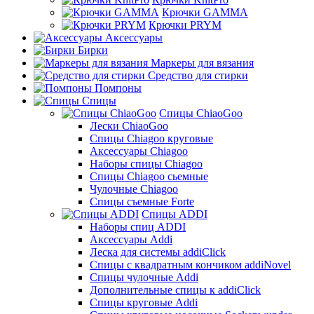
Крючки GAMMA
Крючки PRYM
Аксессуары
Бирки
Маркеры для вязания
Средство для стирки
Помпоны
Спицы
Спицы ChiaoGoo
Лески ChiaoGoo
Cпицы Сhiagoo круговые
Аксессуары Chiagoo
Наборы спицы Chiagoo
Спицы Chiagoo сьемные
Чулочные Chiagoo
Спицы съемные Forte
Спицы ADDI
Наборы спиц ADDI
Аксессуары Addi
Леска для системы addiClick
Спицы с квадратным кончиком addiNovel
Спицы чулочные Addi
Дополнительные спицы к addiClick
Спицы круговые Addi