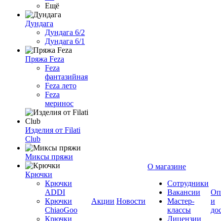
Ещё
Дундага
Дундага 6/2
Дундага 6/1
Пряжа Feza
Feza
фантазийная
Feza лето
Feza
меринос
Изделия от Filati
Club
Миксы пряжи
О магазине
Крючки
Крючки
Сотрудники
ADDI
Вакансии
Оп
Крючки
Акции
Новости
Мастер-
и
ChiaoGoo
классы
до
Крючки
Лицензии