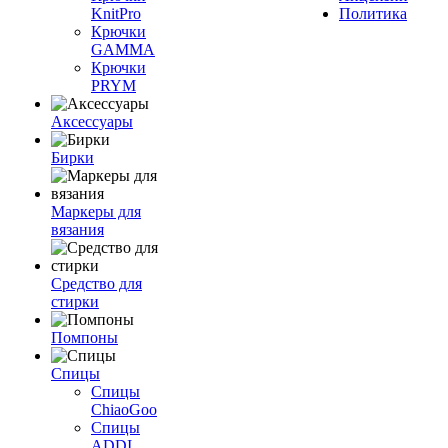
KnitPro
Политика
Крючки
GAMMA
Крючки
PRYM
Аксессуары
Бирки
Маркеры для
вязания
Средство для
стирки
Помпоны
Спицы
Спицы
ChiaoGoo
Спицы
ADDI