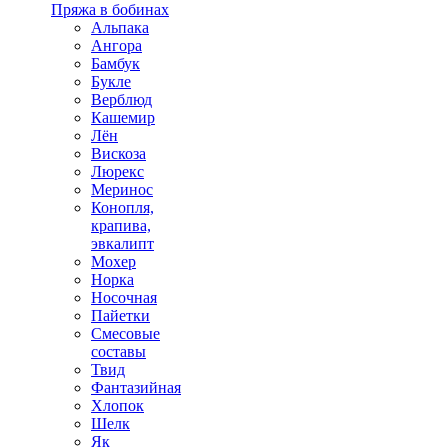
Пряжа в бобинах
Альпака
Ангора
Бамбук
Букле
Верблюд
Кашемир
Лён
Вискоза
Люрекс
Меринос
Конопля,
крапива,
эвкалипт
Мохер
Норка
Носочная
Пайетки
Смесовые
составы
Твид
Фантазийная
Хлопок
Шелк
Як