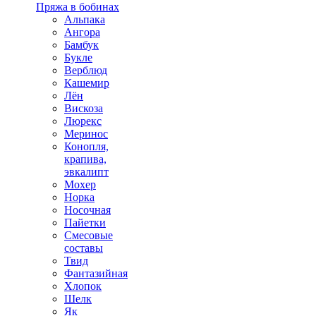
Пряжа в бобинах
Альпака
Ангора
Бамбук
Букле
Верблюд
Кашемир
Лён
Вискоза
Люрекс
Меринос
Конопля,
крапива,
эвкалипт
Мохер
Норка
Носочная
Пайетки
Смесовые
составы
Твид
Фантазийная
Хлопок
Шелк
Як