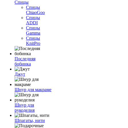
Спицы
Спицы
ChiaoGoo
Спицы
ADDI
Спицы
Gamma
Спицы
KnitPro
Последняя
бобинка
Джут
Шнур для макраме
Шнур для
рукоделия
Шпагаты, нити