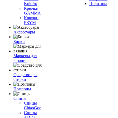
KnitPro
Политика
Крючки
GAMMA
Крючки
PRYM
Аксессуары
Бирки
Маркеры для
вязания
Средство для
стирки
Помпоны
Спицы
Спицы
ChiaoGoo
Спицы
ADDI