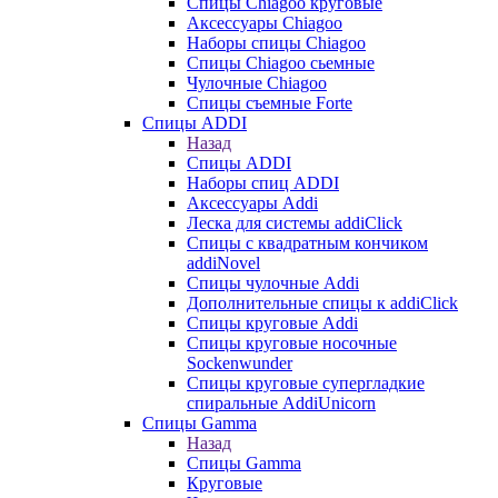
Cпицы Сhiagoo круговые
Аксессуары Chiagoo
Наборы спицы Chiagoo
Спицы Chiagoo сьемные
Чулочные Chiagoo
Спицы съемные Forte
Спицы ADDI
Назад
Спицы ADDI
Наборы спиц ADDI
Аксессуары Addi
Леска для системы addiClick
Спицы с квадратным кончиком
addiNovel
Спицы чулочные Addi
Дополнительные спицы к addiClick
Спицы круговые Addi
Спицы круговые носочные
Sockenwunder
Спицы круговые супергладкие
спиральные AddiUnicorn
Спицы Gamma
Назад
Спицы Gamma
Круговые