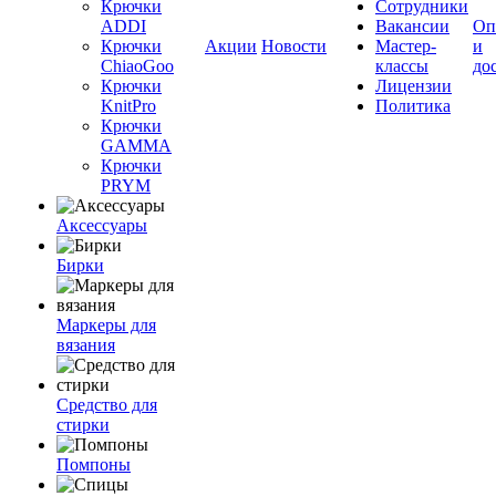
Крючки
Сотрудники
ADDI
Вакансии
Оп
Крючки
Акции
Новости
Мастер-
и
ChiaoGoo
классы
до
Крючки
Лицензии
KnitPro
Политика
Крючки
GAMMA
Крючки
PRYM
Аксессуары
Бирки
Маркеры для
вязания
Средство для
стирки
Помпоны