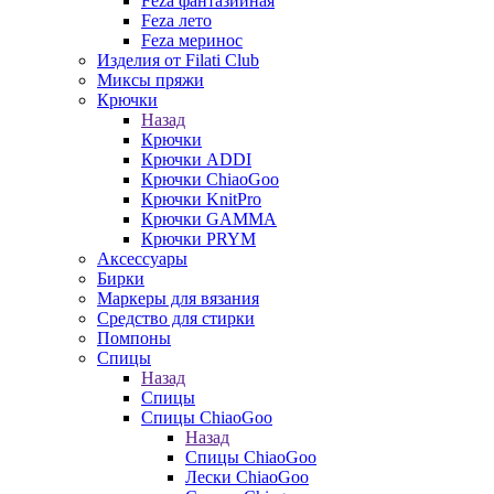
Feza фантазийная
Feza лето
Feza меринос
Изделия от Filati Club
Миксы пряжи
Крючки
Назад
Крючки
Крючки ADDI
Крючки ChiaoGoo
Крючки KnitPro
Крючки GAMMA
Крючки PRYM
Аксессуары
Бирки
Маркеры для вязания
Средство для стирки
Помпоны
Спицы
Назад
Спицы
Спицы ChiaoGoo
Назад
Спицы ChiaoGoo
Лески ChiaoGoo