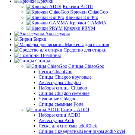
Крючки
Крючки ADDI
Крючки ChiaoGoo
Крючки KnitPro
Крючки GAMMA
Крючки PRYM
Аксессуары
Бирки
Маркеры для вязания
Средство для стирки
Помпоны
Спицы
Спицы ChiaoGoo
Лески ChiaoGoo
Cпицы Сhiagoo круговые
Аксессуары Chiagoo
Наборы спицы Chiagoo
Спицы Chiagoo сьемные
Чулочные Chiagoo
Спицы съемные Forte
Спицы ADDI
Наборы спиц ADDI
Аксессуары Addi
Леска для системы addiClick
Спицы с квадратным кончиком addiNovel