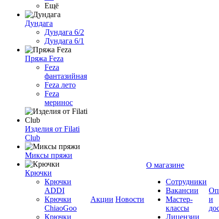
Ещё
Дундага
Дундага 6/2
Дундага 6/1
Пряжа Feza
Feza
фантазийная
Feza лето
Feza
меринос
Изделия от Filati
Club
Миксы пряжи
О магазине
Крючки
Крючки
Сотрудники
ADDI
Вакансии
Оп
Крючки
Акции
Новости
Мастер-
и
ChiaoGoo
классы
до
Крючки
Лицензии