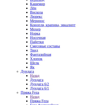
Кашемир
Лён
Вискоза
Люрекс
Меринос
Конопля, крапива, эвкалипт
Мохер
Норка
Носочная
Пайетки
Смесовые составы
Твид
Фантазийная
Хлопок
Шелк
Як
Дундага
Назад
Дундага
Дундага 6/2
Дундага 6/1
Пряжа Feza
Назад
Пряжа Feza