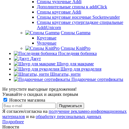
Спицы чулочные Addi
Дополнительные спицы к addiClick
Спицы круговые Addi
Спицы круговые носочные Sockenwunder
Спицы круговые супергладкие спиральные
AddiUnicorn
Спицы Gamma
Круговые
Чулочные
Спицы KnitPro
Последняя бобинка
Джут
Шнур для макраме
Шнур для рукоделия
Шпагаты, нити
Подарочные сертификаты
Не упустите выгодные предложения!
Узнавайте о скидках и акциях первым
Новости магазина
Я согласен/согласна на
получение рекламно-информационных
материалов
и на
обработку персональных данных
Подробнее
Новости