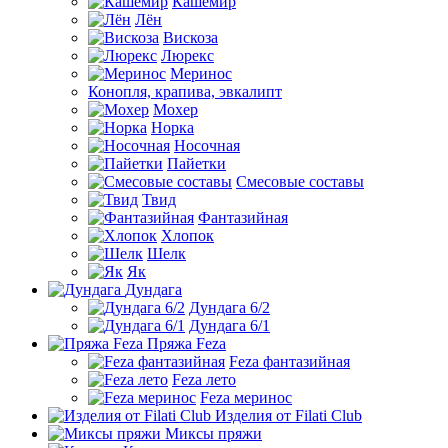
Кашемир
Лён
Вискоза
Люрекс
Меринос
Конопля, крапива, эвкалипт
Мохер
Норка
Носочная
Пайетки
Смесовые составы
Твид
Фантазийная
Хлопок
Шелк
Як
Дундага
Дундага 6/2
Дундага 6/1
Пряжа Feza
Feza фантазийная
Feza лето
Feza меринос
Изделия от Filati Club
Миксы пряжи