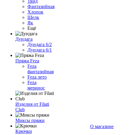
Твид
Фантазийная
Хлопок
Шелк
Як
Ещё
Дундага
Дундага 6/2
Дундага 6/1
Пряжа Feza
Feza
фантазийная
Feza лето
Feza
меринос
Изделия от Filati
Club
Миксы пряжи
О магазине
Крючки