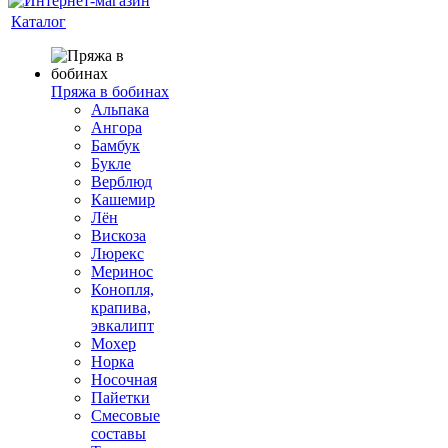
Каталог
Пряжа в бобинах
Альпака
Ангора
Бамбук
Букле
Верблюд
Кашемир
Лён
Вискоза
Люрекс
Меринос
Конопля,
крапива,
эвкалипт
Мохер
Норка
Носочная
Пайетки
Смесовые
составы