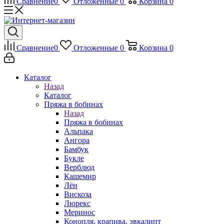
Сравнение
0
Отложенные
0
Корзина
0
Сравнение
0
Отложенные
0
Корзина
0
Каталог
Назад
Каталог
Пряжа в бобинах
Назад
Пряжа в бобинах
Альпака
Ангора
Бамбук
Букле
Верблюд
Кашемир
Лён
Вискоза
Люрекс
Меринос
Конопля, крапива, эвкалипт