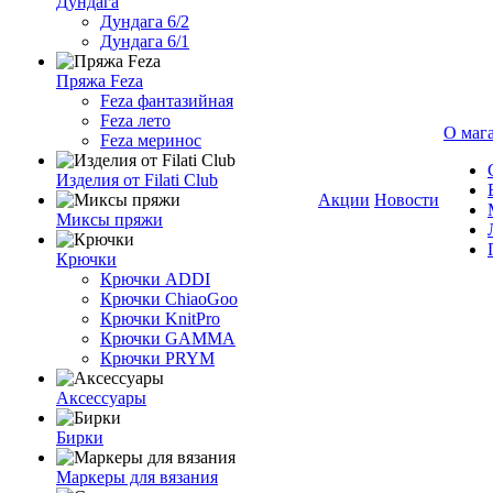
Дундага
Дундага 6/2
Дундага 6/1
Пряжа Feza
Feza фантазийная
Feza лето
О маг
Feza меринос
Изделия от Filati Club
Акции
Новости
Миксы пряжи
Крючки
Крючки ADDI
Крючки ChiaoGoo
Крючки KnitPro
Крючки GAMMA
Крючки PRYM
Аксессуары
Бирки
Маркеры для вязания