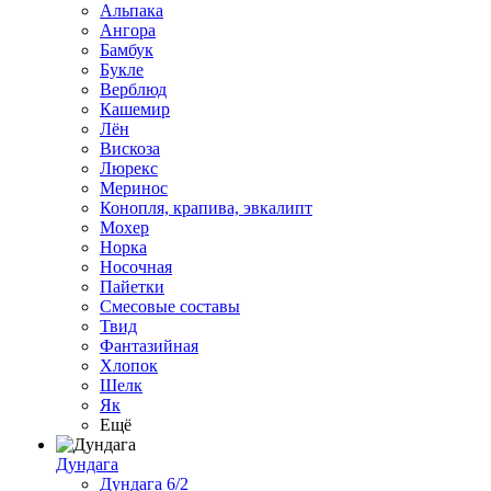
Альпака
Ангора
Бамбук
Букле
Верблюд
Кашемир
Лён
Вискоза
Люрекс
Меринос
Конопля, крапива, эвкалипт
Мохер
Норка
Носочная
Пайетки
Смесовые составы
Твид
Фантазийная
Хлопок
Шелк
Як
Ещё
Дундага
Дундага 6/2