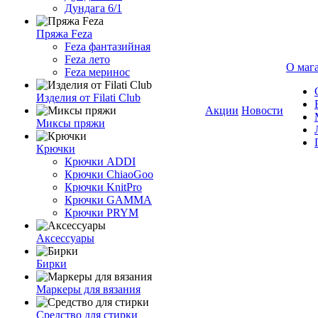
Дундага 6/1
Пряжа Feza
Feza фантазийная
Feza лето
О маг
Feza меринос
Изделия от Filati Club
Акции
Новости
Миксы пряжи
Крючки
Крючки ADDI
Крючки ChiaoGoo
Крючки KnitPro
Крючки GAMMA
Крючки PRYM
Аксессуары
Бирки
Маркеры для вязания
Средство для стирки