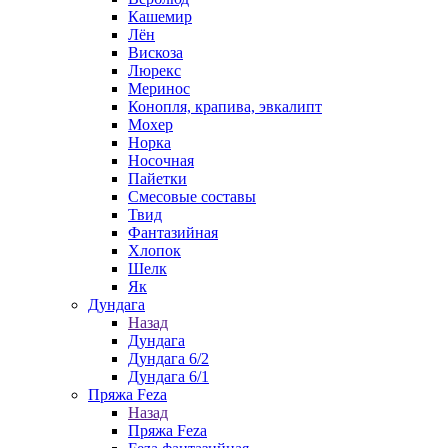
Кашемир
Лён
Вискоза
Люрекс
Меринос
Конопля, крапива, эвкалипт
Мохер
Норка
Носочная
Пайетки
Смесовые составы
Твид
Фантазийная
Хлопок
Шелк
Як
Дундага
Назад
Дундага
Дундага 6/2
Дундага 6/1
Пряжа Feza
Назад
Пряжа Feza