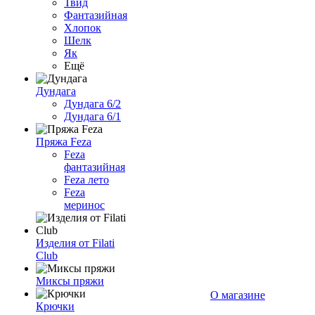
Твид
Фантазийная
Хлопок
Шелк
Як
Ещё
Дундага
Дундага 6/2
Дундага 6/1
Пряжа Feza
Feza
фантазийная
Feza лето
Feza
меринос
Изделия от Filati
Club
Миксы пряжи
О магазине
Крючки