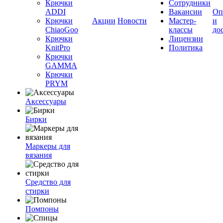
Крючки
Сотрудники
ADDI
Вакансии
Оп
Крючки
Акции
Новости
Мастер-
и
ChiaoGoo
классы
до
Крючки
Лицензии
KnitPro
Политика
Крючки
GAMMA
Крючки
PRYM
Аксессуары
Бирки
Маркеры для
вязания
Средство для
стирки
Помпоны