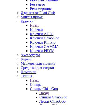
Feza фантазийная
Feza лето
Feza меринос
Изделия от Filati Club
Миксы пряжи
Крючки
Назад
Крючки
Крючки ADDI
Крючки ChiaoGoo
Крючки KnitPro
Крючки GAMMA
Крючки PRYM
Аксессуары
Бирки
Маркеры для вязания
Средство для стирки
Помпоны
Спицы
Назад
Спицы
Спицы ChiaoGoo
Назад
Спицы ChiaoGoo
Лески ChiaoGoo