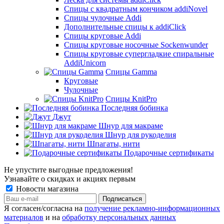
Спицы с квадратным кончиком addiNovel
Спицы чулочные Addi
Дополнительные спицы к addiClick
Спицы круговые Addi
Спицы круговые носочные Sockenwunder
Спицы круговые супергладкие спиральные
AddiUnicorn
Спицы Gamma
Круговые
Чулочные
Спицы KnitPro
Последняя бобинка
Джут
Шнур для макраме
Шнур для рукоделия
Шпагаты, нити
Подарочные сертификаты
Не упустите выгодные предложения!
Узнавайте о скидках и акциях первым
Новости магазина
Я согласен/согласна на
получение рекламно-информационных
материалов
и на
обработку персональных данных