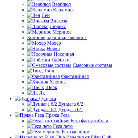
Верблюд
Кашемир
Лён
Вискоза
Люрекс
Меринос
Конопля, крапива, эвкалипт
Мохер
Норка
Носочная
Пайетки
Смесовые составы
Твид
Фантазийная
Хлопок
Шелк
Як
Дундага
Дундага 6/2
Дундага 6/1
Пряжа Feza
Feza фантазийная
Feza лето
Feza меринос
Изделия от Filati Club