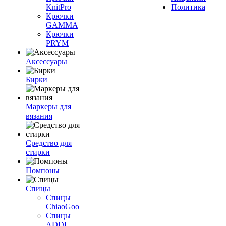
KnitPro
Политика
Крючки
GAMMA
Крючки
PRYM
Аксессуары
Бирки
Маркеры для
вязания
Средство для
стирки
Помпоны
Спицы
Спицы
ChiaoGoo
Спицы
ADDI