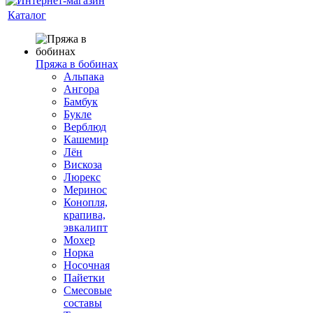
Каталог
Пряжа в бобинах
Альпака
Ангора
Бамбук
Букле
Верблюд
Кашемир
Лён
Вискоза
Люрекс
Меринос
Конопля,
крапива,
эвкалипт
Мохер
Норка
Носочная
Пайетки
Смесовые
составы