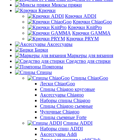
Миксы пряжи
Крючки
Крючки ADDI
Крючки ChiaoGoo
Крючки KnitPro
Крючки GAMMA
Крючки PRYM
Аксессуары
Бирки
Маркеры для вязания
Средство для стирки
Помпоны
Спицы
Спицы ChiaoGoo
Лески ChiaoGoo
Cпицы Сhiagoo круговые
Аксессуары Chiagoo
Наборы спицы Chiagoo
Спицы Chiagoo сьемные
Чулочные Chiagoo
Спицы съемные Forte
Спицы ADDI
Наборы спиц ADDI
Аксессуары Addi
Леска для системы addiClick