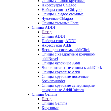
Cпицы Сhiagoo круговые
Аксессуары Chiagoo
Наборы спицы Chiagoo
Спицы Chiagoo сьемные
Чулочные Chiagoo
Спицы съемные Forte
Спицы ADDI
Назад
Спицы ADDI
Наборы спиц ADDI
Аксессуары Addi
Леска для системы addiClick
Спицы с квадратным кончиком
addiNovel
Спицы чулочные Addi
Дополнительные спицы к addiClick
Спицы круговые Addi
Спицы круговые носочные
Sockenwunder
Спицы круговые супергладкие
спиральные AddiUnicorn
Спицы Gamma
Назад
Спицы Gamma
Круговые