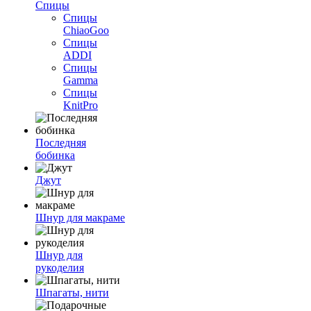
Спицы
Спицы
ChiaoGoo
Спицы
ADDI
Спицы
Gamma
Спицы
KnitPro
Последняя
бобинка
Джут
Шнур для макраме
Шнур для
рукоделия
Шпагаты, нити