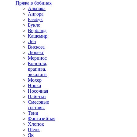
Пряжа в бобинах
Альпака
Ангора
Бамбук
Букле
Верблюд
Кашемир
Лён
Вискоза
Люрекс
Меринос
Конопля,
крапива,
эвкалипт
Мохер
Норка
Носочная
Пайетки
Смесовые
составы
Твид
Фантазийная
Хлопок
Шелк
Як