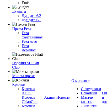
Ещё
Дундага
Дундага 6/2
Дундага 6/1
Пряжа Feza
Feza
фантазийная
Feza лето
Feza
меринос
Изделия от Filati
Club
Миксы пряжи
О магазине
Крючки
Крючки
Сотрудники
ADDI
Вакансии
Оп
Крючки
Акции
Новости
Мастер-
и
ChiaoGoo
классы
до
Крючки
Лицензии