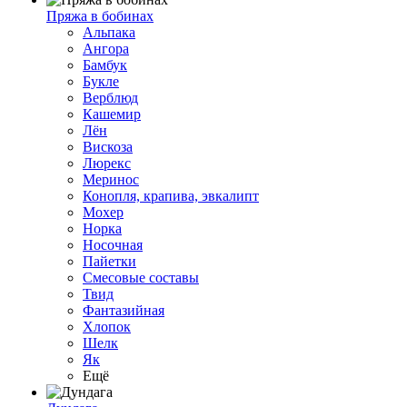
Пряжа в бобинах
Альпака
Ангора
Бамбук
Букле
Верблюд
Кашемир
Лён
Вискоза
Люрекс
Меринос
Конопля, крапива, эвкалипт
Мохер
Норка
Носочная
Пайетки
Смесовые составы
Твид
Фантазийная
Хлопок
Шелк
Як
Ещё