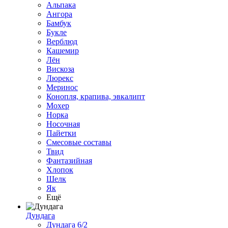
Альпака
Ангора
Бамбук
Букле
Верблюд
Кашемир
Лён
Вискоза
Люрекс
Меринос
Конопля, крапива, эвкалипт
Мохер
Норка
Носочная
Пайетки
Смесовые составы
Твид
Фантазийная
Хлопок
Шелк
Як
Ещё
Дундага
Дундага 6/2