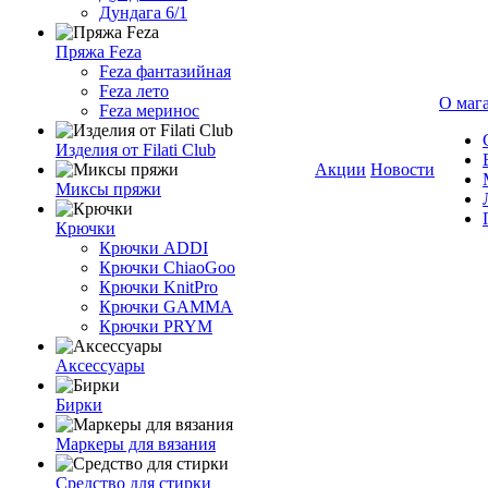
Дундага 6/1
Пряжа Feza
Feza фантазийная
Feza лето
О маг
Feza меринос
Изделия от Filati Club
Акции
Новости
Миксы пряжи
Крючки
Крючки ADDI
Крючки ChiaoGoo
Крючки KnitPro
Крючки GAMMA
Крючки PRYM
Аксессуары
Бирки
Маркеры для вязания
Средство для стирки