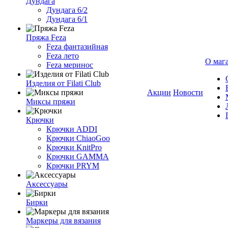
Дундага
Дундага 6/2
Дундага 6/1
Пряжа Feza
Feza фантазийная
Feza лето
О маг
Feza меринос
Изделия от Filati Club
Акции
Новости
Миксы пряжи
Крючки
Крючки ADDI
Крючки ChiaoGoo
Крючки KnitPro
Крючки GAMMA
Крючки PRYM
Аксессуары
Бирки
Маркеры для вязания