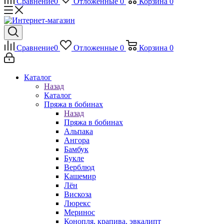
Сравнение
0
Отложенные
0
Корзина
0
Сравнение
0
Отложенные
0
Корзина
0
Каталог
Назад
Каталог
Пряжа в бобинах
Назад
Пряжа в бобинах
Альпака
Ангора
Бамбук
Букле
Верблюд
Кашемир
Лён
Вискоза
Люрекс
Меринос
Конопля, крапива, эвкалипт