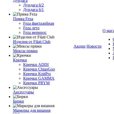
Дундага
Дундага 6/2
Дундага 6/1
Пряжа Feza
Feza фантазийная
Feza лето
О маг
Feza меринос
Изделия от Filati Club
Акции
Новости
Миксы пряжи
Крючки
Крючки ADDI
Крючки ChiaoGoo
Крючки KnitPro
Крючки GAMMA
Крючки PRYM
Аксессуары
Бирки
Маркеры для вязания