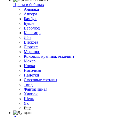
Пряжа в бобинах
Альпака
Ангора
Бамбук
Букле
Верблюд
Кашемир
Лён
Вискоза
Люрекс
Меринос
Конопля, крапива, эвкалипт
Мохер
Норка
Носочная
Пайетки
Смесовые составы
Твид
Фантазийная
Хлопок
Шелк
Як
Ещё