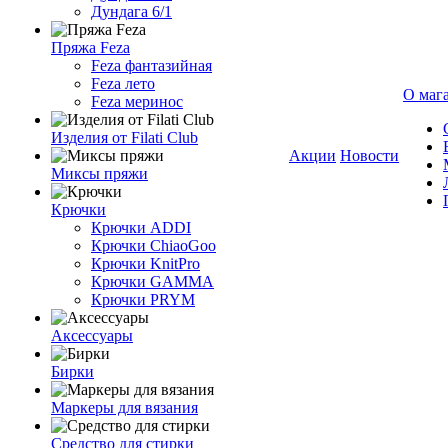
Дундага 6/1
Пряжа Feza
Feza фантазийная
Feza лето
О маг
Feza меринос
Изделия от Filati Club
Акции
Новости
Миксы пряжи
Крючки
Крючки ADDI
Крючки ChiaoGoo
Крючки KnitPro
Крючки GAMMA
Крючки PRYM
Аксессуары
Бирки
Маркеры для вязания
Средство для стирки