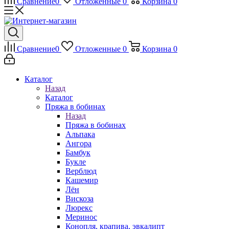
Сравнение
0
Отложенные
0
Корзина
0
Сравнение
0
Отложенные
0
Корзина
0
Каталог
Назад
Каталог
Пряжа в бобинах
Назад
Пряжа в бобинах
Альпака
Ангора
Бамбук
Букле
Верблюд
Кашемир
Лён
Вискоза
Люрекс
Меринос
Конопля, крапива, эвкалипт