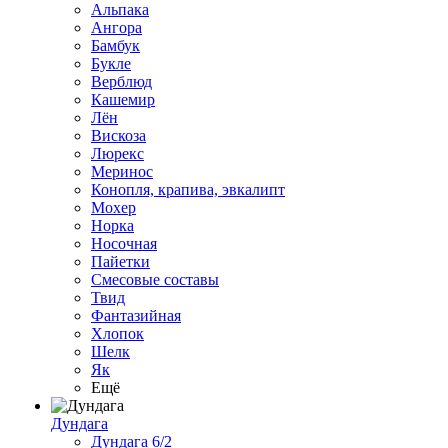
Альпака
Ангора
Бамбук
Букле
Верблюд
Кашемир
Лён
Вискоза
Люрекс
Меринос
Конопля, крапива, эвкалипт
Мохер
Норка
Носочная
Пайетки
Смесовые составы
Твид
Фантазийная
Хлопок
Шелк
Як
Ещё
Дундага
Дундага 6/2