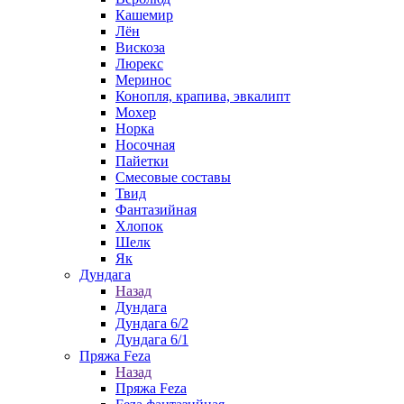
Кашемир
Лён
Вискоза
Люрекс
Меринос
Конопля, крапива, эвкалипт
Мохер
Норка
Носочная
Пайетки
Смесовые составы
Твид
Фантазийная
Хлопок
Шелк
Як
Дундага
Назад
Дундага
Дундага 6/2
Дундага 6/1
Пряжа Feza
Назад
Пряжа Feza