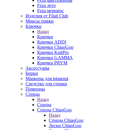
Feza фантазийная
Feza лето
Feza меринос
Изделия от Filati Club
Миксы пряжи
Крючки
Назад
Крючки
Крючки ADDI
Крючки ChiaoGoo
Крючки KnitPro
Крючки GAMMA
Крючки PRYM
Аксессуары
Бирки
Маркеры для вязания
Средство для стирки
Помпоны
Спицы
Назад
Спицы
Спицы ChiaoGoo
Назад
Спицы ChiaoGoo
Лески ChiaoGoo