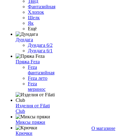
Твид
Фантазийная
Хлопок
Шелк
Як
Ещё
Дундага
Дундага 6/2
Дундага 6/1
Пряжа Feza
Feza
фантазийная
Feza лето
Feza
меринос
Изделия от Filati
Club
Миксы пряжи
О магазине
Крючки