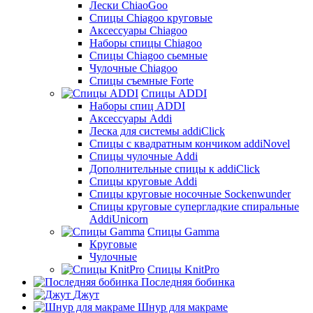
Лески ChiaoGoo
Cпицы Сhiagoo круговые
Аксессуары Chiagoo
Наборы спицы Chiagoo
Спицы Chiagoo сьемные
Чулочные Chiagoo
Спицы съемные Forte
Спицы ADDI
Наборы спиц ADDI
Аксессуары Addi
Леска для системы addiClick
Спицы с квадратным кончиком addiNovel
Спицы чулочные Addi
Дополнительные спицы к addiClick
Спицы круговые Addi
Спицы круговые носочные Sockenwunder
Спицы круговые супергладкие спиральные
AddiUnicorn
Спицы Gamma
Круговые
Чулочные
Спицы KnitPro
Последняя бобинка
Джут
Шнур для макраме