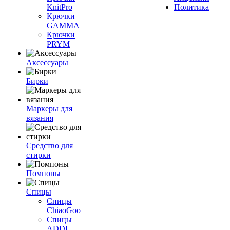
KnitPro
Политика
Крючки
GAMMA
Крючки
PRYM
Аксессуары
Бирки
Маркеры для
вязания
Средство для
стирки
Помпоны
Спицы
Спицы
ChiaoGoo
Спицы
ADDI