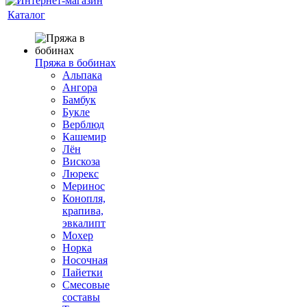
Каталог
Пряжа в бобинах
Альпака
Ангора
Бамбук
Букле
Верблюд
Кашемир
Лён
Вискоза
Люрекс
Меринос
Конопля,
крапива,
эвкалипт
Мохер
Норка
Носочная
Пайетки
Смесовые
составы