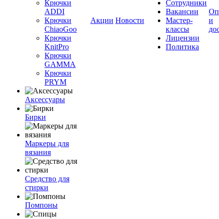
Крючки
Сотрудники
ADDI
Вакансии
Оп
Крючки
Акции
Новости
Мастер-
и
ChiaoGoo
классы
до
Крючки
Лицензии
KnitPro
Политика
Крючки
GAMMA
Крючки
PRYM
Аксессуары
Бирки
Маркеры для
вязания
Средство для
стирки
Помпоны