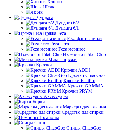
Хлопок
Шелк
Як
Дундага
Дундага 6/2
Дундага 6/1
Пряжа Feza
Feza фантазийная
Feza лето
Feza меринос
Изделия от Filati Club
Миксы пряжи
Крючки
Крючки ADDI
Крючки ChiaoGoo
Крючки KnitPro
Крючки GAMMA
Крючки PRYM
Аксессуары
Бирки
Маркеры для вязания
Средство для стирки
Помпоны
Спицы
Спицы ChiaoGoo