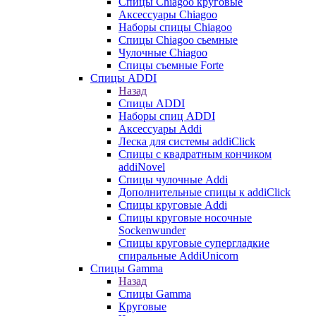
Cпицы Сhiagoo круговые
Аксессуары Chiagoo
Наборы спицы Chiagoo
Спицы Chiagoo сьемные
Чулочные Chiagoo
Спицы съемные Forte
Спицы ADDI
Назад
Спицы ADDI
Наборы спиц ADDI
Аксессуары Addi
Леска для системы addiClick
Спицы с квадратным кончиком
addiNovel
Спицы чулочные Addi
Дополнительные спицы к addiClick
Спицы круговые Addi
Спицы круговые носочные
Sockenwunder
Спицы круговые супергладкие
спиральные AddiUnicorn
Спицы Gamma
Назад
Спицы Gamma
Круговые