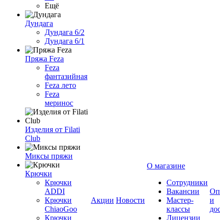
Ещё
Дундага
Дундага 6/2
Дундага 6/1
Пряжа Feza
Feza
фантазийная
Feza лето
Feza
меринос
Изделия от Filati
Club
Миксы пряжи
О магазине
Крючки
Крючки
Сотрудники
ADDI
Вакансии
Оп
Крючки
Акции
Новости
Мастер-
и
ChiaoGoo
классы
до
Крючки
Лицензии