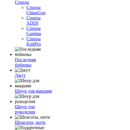
Спицы
Спицы
ChiaoGoo
Спицы
ADDI
Спицы
Gamma
Спицы
KnitPro
Последняя
бобинка
Джут
Шнур для макраме
Шнур для
рукоделия
Шпагаты, нити