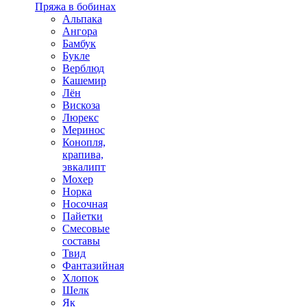
Пряжа в бобинах
Альпака
Ангора
Бамбук
Букле
Верблюд
Кашемир
Лён
Вискоза
Люрекс
Меринос
Конопля,
крапива,
эвкалипт
Мохер
Норка
Носочная
Пайетки
Смесовые
составы
Твид
Фантазийная
Хлопок
Шелк
Як