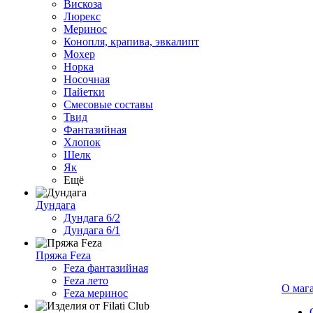
Вискоза
Люрекс
Меринос
Конопля, крапива, эвкалипт
Мохер
Норка
Носочная
Пайетки
Смесовые составы
Твид
Фантазийная
Хлопок
Шелк
Як
Ещё
Дундага
Дундага 6/2
Дундага 6/1
Пряжа Feza
Feza фантазийная
Feza лето
О маг
Feza меринос