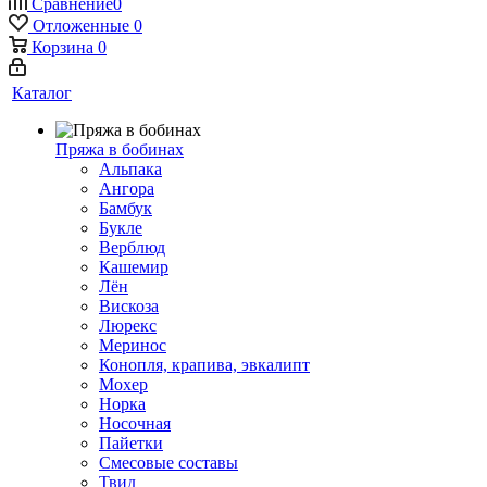
Сравнение
0
Отложенные
0
Корзина
0
Каталог
Пряжа в бобинах
Альпака
Ангора
Бамбук
Букле
Верблюд
Кашемир
Лён
Вискоза
Люрекс
Меринос
Конопля, крапива, эвкалипт
Мохер
Норка
Носочная
Пайетки
Смесовые составы
Твид