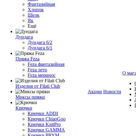
Фантазийная
Хлопок
Шелк
Як
Ещё
Дундага
Дундага 6/2
Дундага 6/1
Пряжа Feza
Feza фантазийная
Feza лето
О маг
Feza меринос
Изделия от Filati Club
Акции
Новости
Миксы пряжи
Крючки
Крючки ADDI
Крючки ChiaoGoo
Крючки KnitPro
Крючки GAMMA
Крючки PRYM