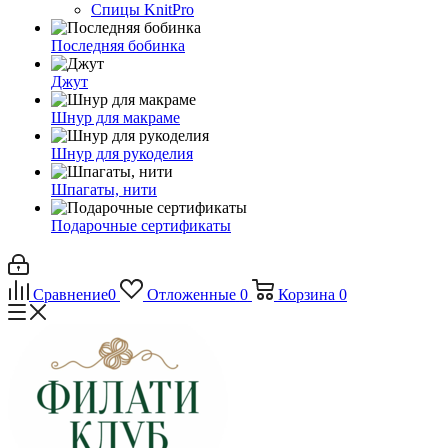
Спицы KnitPro
Последняя бобинка
Джут
Шнур для макраме
Шнур для рукоделия
Шпагаты, нити
Подарочные сертификаты
Сравнение
0
Отложенные
0
Корзина
0