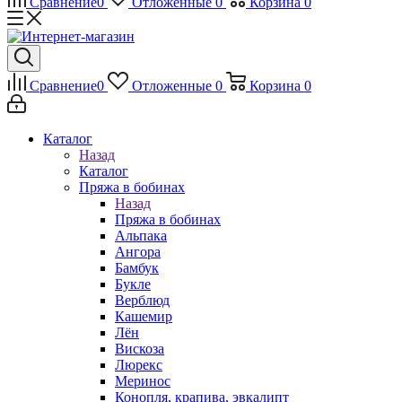
Сравнение
0
Отложенные
0
Корзина
0
Сравнение
0
Отложенные
0
Корзина
0
Каталог
Назад
Каталог
Пряжа в бобинах
Назад
Пряжа в бобинах
Альпака
Ангора
Бамбук
Букле
Верблюд
Кашемир
Лён
Вискоза
Люрекс
Меринос
Конопля, крапива, эвкалипт