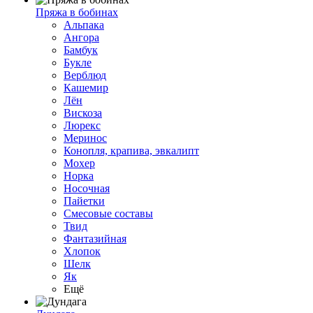
Пряжа в бобинах
Альпака
Ангора
Бамбук
Букле
Верблюд
Кашемир
Лён
Вискоза
Люрекс
Меринос
Конопля, крапива, эвкалипт
Мохер
Норка
Носочная
Пайетки
Смесовые составы
Твид
Фантазийная
Хлопок
Шелк
Як
Ещё