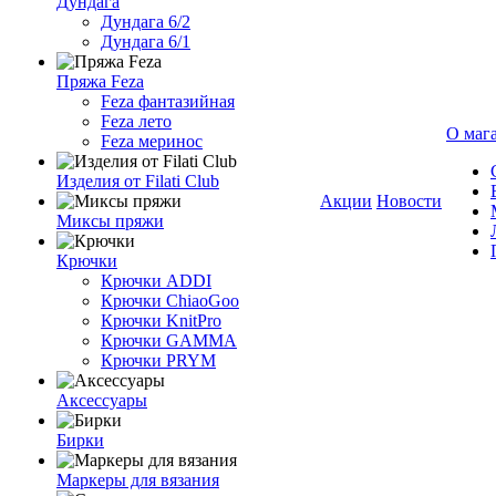
Дундага
Дундага 6/2
Дундага 6/1
Пряжа Feza
Feza фантазийная
Feza лето
О маг
Feza меринос
Изделия от Filati Club
Акции
Новости
Миксы пряжи
Крючки
Крючки ADDI
Крючки ChiaoGoo
Крючки KnitPro
Крючки GAMMA
Крючки PRYM
Аксессуары
Бирки
Маркеры для вязания