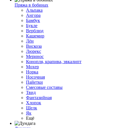
Пряжа в бобинах
Альпака
Ангора
Бамбук
Букле
Верблюд
Кашемир
Лён
Вискоза
Люрекс
Меринос
Конопля, крапива, эвкалипт
Мохер
Норка
Носочная
Пайетки
Смесовые составы
Твид
Фантазийная
Хлопок
Шелк
Як
Ещё