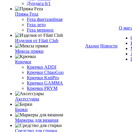
Дундага 6/1
Пряжа Feza
Feza фантазийная
Feza лето
О маг
Feza меринос
Изделия от Filati Club
Акции
Новости
Миксы пряжи
Крючки
Крючки ADDI
Крючки ChiaoGoo
Крючки KnitPro
Крючки GAMMA
Крючки PRYM
Аксессуары
Бирки
Маркеры для вязания
Средство для стирки