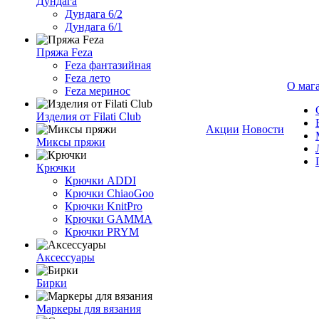
Дундага
Дундага 6/2
Дундага 6/1
Пряжа Feza
Feza фантазийная
Feza лето
О маг
Feza меринос
Изделия от Filati Club
Акции
Новости
Миксы пряжи
Крючки
Крючки ADDI
Крючки ChiaoGoo
Крючки KnitPro
Крючки GAMMA
Крючки PRYM
Аксессуары
Бирки
Маркеры для вязания