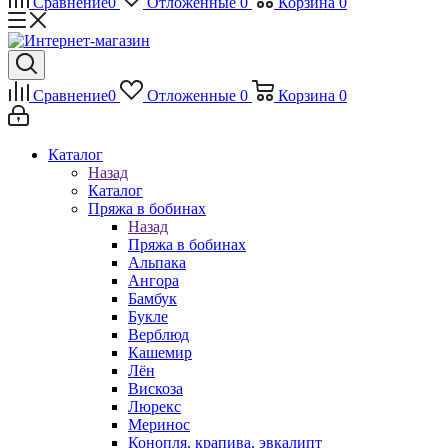
Сравнение
0
Отложенные
0
Корзина
0
Сравнение
0
Отложенные
0
Корзина
0
Каталог
Назад
Каталог
Пряжа в бобинах
Назад
Пряжа в бобинах
Альпака
Ангора
Бамбук
Букле
Верблюд
Кашемир
Лён
Вискоза
Люрекс
Меринос
Конопля, крапива, эвкалипт