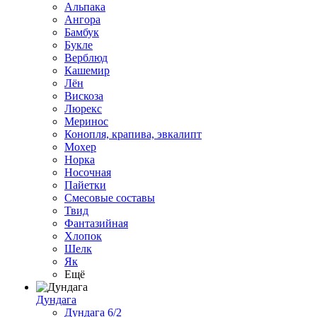
Альпака
Ангора
Бамбук
Букле
Верблюд
Кашемир
Лён
Вискоза
Люрекс
Меринос
Конопля, крапива, эвкалипт
Мохер
Норка
Носочная
Пайетки
Смесовые составы
Твид
Фантазийная
Хлопок
Шелк
Як
Ещё
Дундага
Дундага 6/2