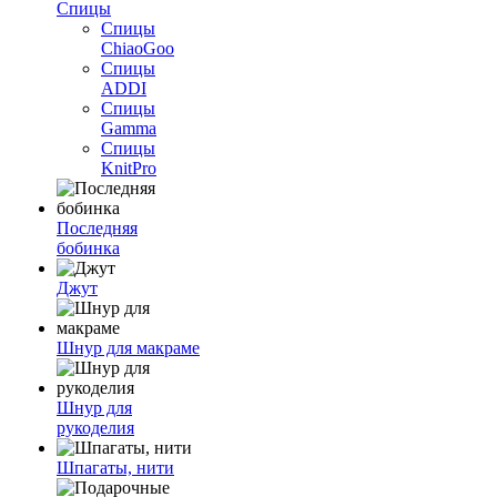
Спицы
Спицы
ChiaoGoo
Спицы
ADDI
Спицы
Gamma
Спицы
KnitPro
Последняя
бобинка
Джут
Шнур для макраме
Шнур для
рукоделия
Шпагаты, нити