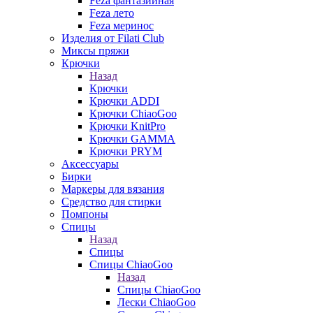
Feza фантазийная
Feza лето
Feza меринос
Изделия от Filati Club
Миксы пряжи
Крючки
Назад
Крючки
Крючки ADDI
Крючки ChiaoGoo
Крючки KnitPro
Крючки GAMMA
Крючки PRYM
Аксессуары
Бирки
Маркеры для вязания
Средство для стирки
Помпоны
Спицы
Назад
Спицы
Спицы ChiaoGoo
Назад
Спицы ChiaoGoo
Лески ChiaoGoo