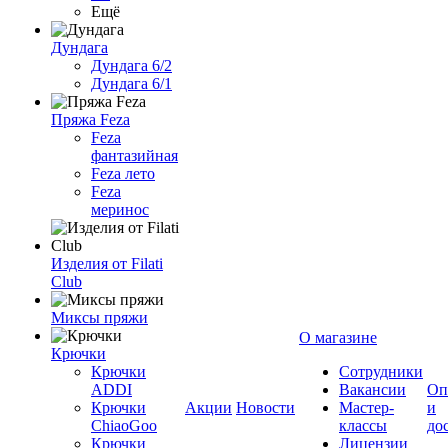
Ещё
Дундага
Дундага 6/2
Дундага 6/1
Пряжа Feza
Feza
фантазийная
Feza лето
Feza
меринос
Изделия от Filati
Club
Миксы пряжи
О магазине
Крючки
Крючки
Сотрудники
ADDI
Вакансии
Оп
Крючки
Акции
Новости
Мастер-
и
ChiaoGoo
классы
до
Крючки
Лицензии