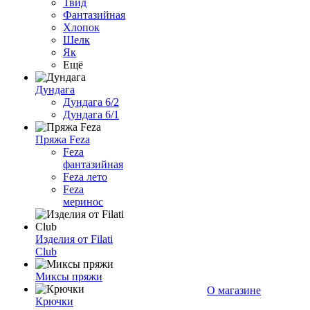
Твид
Фантазийная
Хлопок
Шелк
Як
Ещё
Дундага
Дундага 6/2
Дундага 6/1
Пряжа Feza
Feza
фантазийная
Feza лето
Feza
меринос
Изделия от Filati
Club
Миксы пряжи
О магазине
Крючки