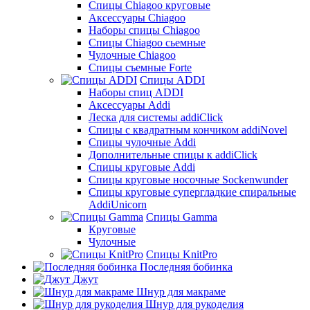
Cпицы Сhiagoo круговые
Аксессуары Chiagoo
Наборы спицы Chiagoo
Спицы Chiagoo сьемные
Чулочные Chiagoo
Спицы съемные Forte
Спицы ADDI
Наборы спиц ADDI
Аксессуары Addi
Леска для системы addiClick
Спицы с квадратным кончиком addiNovel
Спицы чулочные Addi
Дополнительные спицы к addiClick
Спицы круговые Addi
Спицы круговые носочные Sockenwunder
Спицы круговые супергладкие спиральные
AddiUnicorn
Спицы Gamma
Круговые
Чулочные
Спицы KnitPro
Последняя бобинка
Джут
Шнур для макраме
Шнур для рукоделия