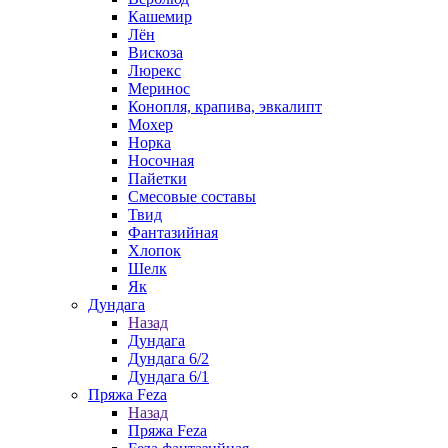
Кашемир
Лён
Вискоза
Люрекс
Меринос
Конопля, крапива, эвкалипт
Мохер
Норка
Носочная
Пайетки
Смесовые составы
Твид
Фантазийная
Хлопок
Шелк
Як
Дундага
Назад
Дундага
Дундага 6/2
Дундага 6/1
Пряжа Feza
Назад
Пряжа Feza