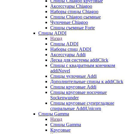
Cпицы Сhiagoo круговые
Аксессуары Chiagoo
Наборы спицы Chiagoo
Спицы Chiagoo сьемные
Чулочные Chiagoo
Спицы съемные Forte
Спицы ADDI
Назад
Спицы ADDI
Наборы спиц ADDI
Аксессуары Addi
Леска для системы addiClick
Спицы с квадратным кончиком
addiNovel
Спицы чулочные Addi
Дополнительные спицы к addiClick
Спицы круговые Addi
Спицы круговые носочные
Sockenwunder
Спицы круговые супергладкие
спиральные AddiUnicorn
Спицы Gamma
Назад
Спицы Gamma
Круговые