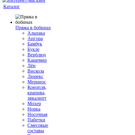
Каталог
Пряжа в бобинах
Альпака
Ангора
Бамбук
Букле
Верблюд
Кашемир
Лён
Вискоза
Люрекс
Меринос
Конопля,
крапива,
эвкалипт
Мохер
Норка
Носочная
Пайетки
Смесовые
составы