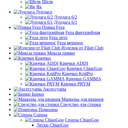
Шелк
Як
Дундага
Дундага 6/2
Дундага 6/1
Пряжа Feza
Feza фантазийная
Feza лето
Feza меринос
Изделия от Filati Club
Миксы пряжи
Крючки
Крючки ADDI
Крючки ChiaoGoo
Крючки KnitPro
Крючки GAMMA
Крючки PRYM
Аксессуары
Бирки
Маркеры для вязания
Средство для стирки
Помпоны
Спицы
Спицы ChiaoGoo
Лески ChiaoGoo