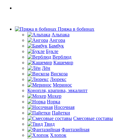
Пряжа в бобинах
Альпака
Ангора
Бамбук
Букле
Верблюд
Кашемир
Лён
Вискоза
Люрекс
Меринос
Конопля, крапива, эвкалипт
Мохер
Норка
Носочная
Пайетки
Смесовые составы
Твид
Фантазийная
Хлопок