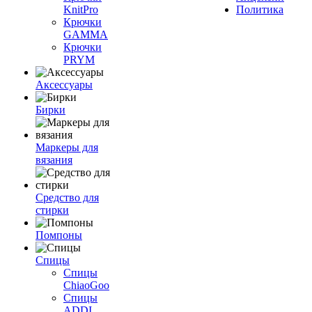
KnitPro
Политика
Крючки
GAMMA
Крючки
PRYM
Аксессуары
Бирки
Маркеры для
вязания
Средство для
стирки
Помпоны
Спицы
Спицы
ChiaoGoo
Спицы
ADDI