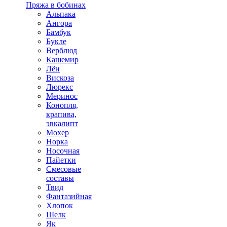
Пряжа в бобинах
Альпака
Ангора
Бамбук
Букле
Верблюд
Кашемир
Лён
Вискоза
Люрекс
Меринос
Конопля,
крапива,
эвкалипт
Мохер
Норка
Носочная
Пайетки
Смесовые
составы
Твид
Фантазийная
Хлопок
Шелк
Як