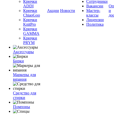
Крючки
Сотрудники
ADDI
Вакансии
Оп
Крючки
Акции
Новости
Мастер-
и
ChiaoGoo
классы
до
Крючки
Лицензии
KnitPro
Политика
Крючки
GAMMA
Крючки
PRYM
Аксессуары
Бирки
Маркеры для
вязания
Средство для
стирки
Помпоны