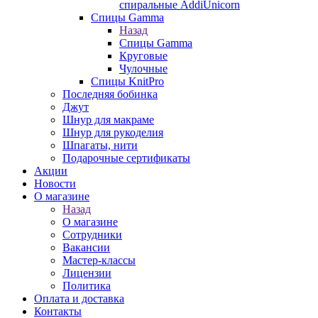
спиральные AddiUnicorn
Спицы Gamma
Назад
Спицы Gamma
Круговые
Чулочные
Спицы KnitPro
Последняя бобинка
Джут
Шнур для макраме
Шнур для рукоделия
Шпагаты, нити
Подарочные сертификаты
Акции
Новости
О магазине
Назад
О магазине
Сотрудники
Вакансии
Мастер-классы
Лицензии
Политика
Оплата и доставка
Контакты