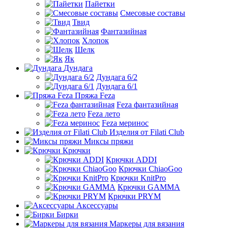
Пайетки
Смесовые составы
Твид
Фантазийная
Хлопок
Шелк
Як
Дундага
Дундага 6/2
Дундага 6/1
Пряжа Feza
Feza фантазийная
Feza лето
Feza меринос
Изделия от Filati Club
Миксы пряжи
Крючки
Крючки ADDI
Крючки ChiaoGoo
Крючки KnitPro
Крючки GAMMA
Крючки PRYM
Аксессуары
Бирки
Маркеры для вязания