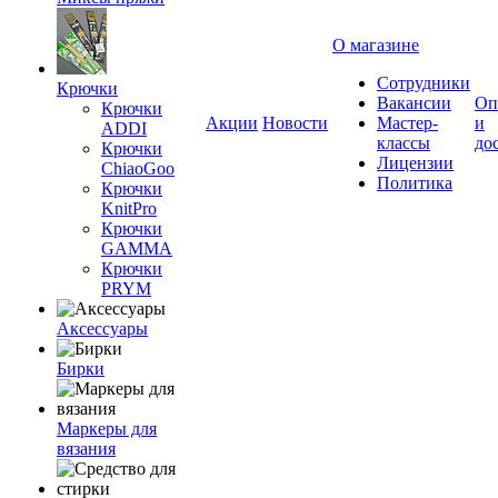
О магазине
Сотрудники
Крючки
Вакансии
Оп
Крючки
Акции
Новости
Мастер-
и
ADDI
классы
до
Крючки
Лицензии
ChiaoGoo
Политика
Крючки
KnitPro
Крючки
GAMMA
Крючки
PRYM
Аксессуары
Бирки
Маркеры для
вязания