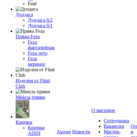
Ещё
Дундага
Дундага 6/2
Дундага 6/1
Пряжа Feza
Feza
фантазийная
Feza лето
Feza
меринос
Изделия от Filati
Club
Миксы пряжи
О магазине
Сотрудники
Крючки
Вакансии
Оп
Крючки
Акции
Новости
Мастер-
и
ADDI