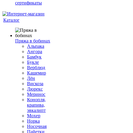
сертификаты
Каталог
Пряжа в бобинах
Альпака
Ангора
Бамбук
Букле
Верблюд
Кашемир
Лён
Вискоза
Люрекс
Меринос
Конопля,
крапива,
эвкалипт
Мохер
Норка
Носочная
Пайетки