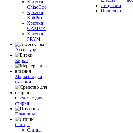
классы
до
Крючки
Лицензии
ChiaoGoo
Политика
Крючки
KnitPro
Крючки
GAMMA
Крючки
PRYM
Аксессуары
Бирки
Маркеры для
вязания
Средство для
стирки
Помпоны
Спицы
Спицы