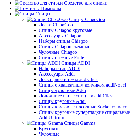
Средство для стирки
Помпоны
Спицы
Спицы ChiaoGoo
Лески ChiaoGoo
Cпицы Сhiagoo круговые
Аксессуары Chiagoo
Наборы спицы Chiagoo
Спицы Chiagoo сьемные
Чулочные Chiagoo
Спицы съемные Forte
Спицы ADDI
Наборы спиц ADDI
Аксессуары Addi
Леска для системы addiClick
Спицы с квадратным кончиком addiNovel
Спицы чулочные Addi
Дополнительные спицы к addiClick
Спицы круговые Addi
Спицы круговые носочные Sockenwunder
Спицы круговые супергладкие спиральные
AddiUnicorn
Спицы Gamma
Круговые
Чулочные