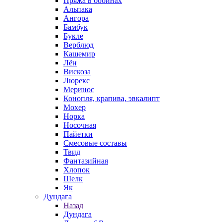
Пряжа в бобинах
Альпака
Ангора
Бамбук
Букле
Верблюд
Кашемир
Лён
Вискоза
Люрекс
Меринос
Конопля, крапива, эвкалипт
Мохер
Норка
Носочная
Пайетки
Смесовые составы
Твид
Фантазийная
Хлопок
Шелк
Як
Дундага
Назад
Дундага