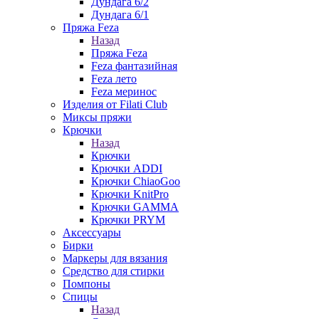
Дундага 6/2
Дундага 6/1
Пряжа Feza
Назад
Пряжа Feza
Feza фантазийная
Feza лето
Feza меринос
Изделия от Filati Club
Миксы пряжи
Крючки
Назад
Крючки
Крючки ADDI
Крючки ChiaoGoo
Крючки KnitPro
Крючки GAMMA
Крючки PRYM
Аксессуары
Бирки
Маркеры для вязания
Средство для стирки
Помпоны
Спицы
Назад