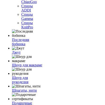
ChiaoGoo
Спицы
ADDI
Спицы
Gamma
Спицы
KnitPro
Последняя
бобинка
Джут
Шнур для макраме
Шнур для
рукоделия
Шпагаты, нити
Подарочные