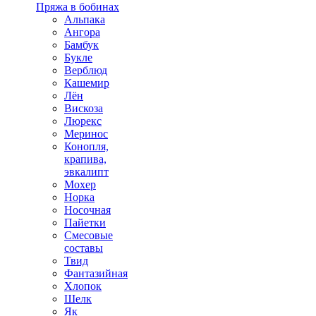
Пряжа в бобинах
Альпака
Ангора
Бамбук
Букле
Верблюд
Кашемир
Лён
Вискоза
Люрекс
Меринос
Конопля,
крапива,
эвкалипт
Мохер
Норка
Носочная
Пайетки
Смесовые
составы
Твид
Фантазийная
Хлопок
Шелк
Як