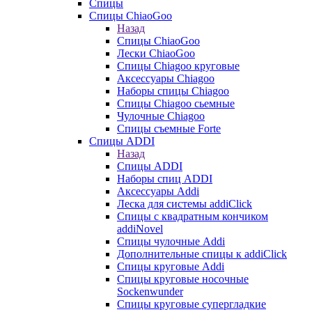
Спицы
Спицы ChiaoGoo
Назад
Спицы ChiaoGoo
Лески ChiaoGoo
Cпицы Сhiagoo круговые
Аксессуары Chiagoo
Наборы спицы Chiagoo
Спицы Chiagoo сьемные
Чулочные Chiagoo
Спицы съемные Forte
Спицы ADDI
Назад
Спицы ADDI
Наборы спиц ADDI
Аксессуары Addi
Леска для системы addiClick
Спицы с квадратным кончиком
addiNovel
Спицы чулочные Addi
Дополнительные спицы к addiClick
Спицы круговые Addi
Спицы круговые носочные
Sockenwunder
Спицы круговые супергладкие