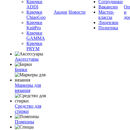
Крючки
Сотрудники
ADDI
Вакансии
Оп
Крючки
Акции
Новости
Мастер-
и
ChiaoGoo
классы
до
Крючки
Лицензии
KnitPro
Политика
Крючки
GAMMA
Крючки
PRYM
Аксессуары
Бирки
Маркеры для
вязания
Средство для
стирки
Помпоны