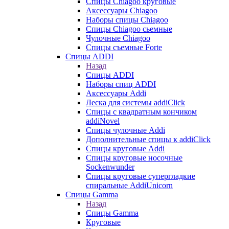
Cпицы Сhiagoo круговые
Аксессуары Chiagoo
Наборы спицы Chiagoo
Спицы Chiagoo сьемные
Чулочные Chiagoo
Спицы съемные Forte
Спицы ADDI
Назад
Спицы ADDI
Наборы спиц ADDI
Аксессуары Addi
Леска для системы addiClick
Спицы с квадратным кончиком
addiNovel
Спицы чулочные Addi
Дополнительные спицы к addiClick
Спицы круговые Addi
Спицы круговые носочные
Sockenwunder
Спицы круговые супергладкие
спиральные AddiUnicorn
Спицы Gamma
Назад
Спицы Gamma
Круговые