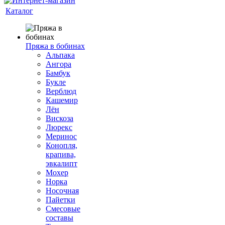
Каталог
Пряжа в бобинах
Альпака
Ангора
Бамбук
Букле
Верблюд
Кашемир
Лён
Вискоза
Люрекс
Меринос
Конопля,
крапива,
эвкалипт
Мохер
Норка
Носочная
Пайетки
Смесовые
составы