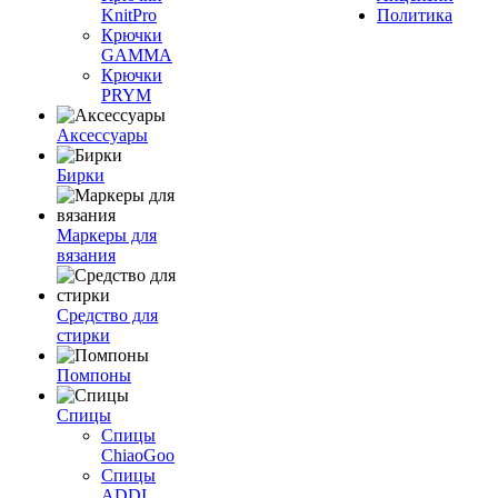
KnitPro
Политика
Крючки
GAMMA
Крючки
PRYM
Аксессуары
Бирки
Маркеры для
вязания
Средство для
стирки
Помпоны
Спицы
Спицы
ChiaoGoo
Спицы
ADDI