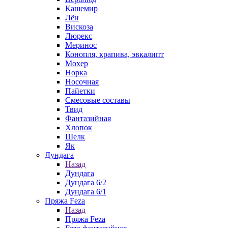
Кашемир
Лён
Вискоза
Люрекс
Меринос
Конопля, крапива, эвкалипт
Мохер
Норка
Носочная
Пайетки
Смесовые составы
Твид
Фантазийная
Хлопок
Шелк
Як
Дундага
Назад
Дундага
Дундага 6/2
Дундага 6/1
Пряжа Feza
Назад
Пряжа Feza