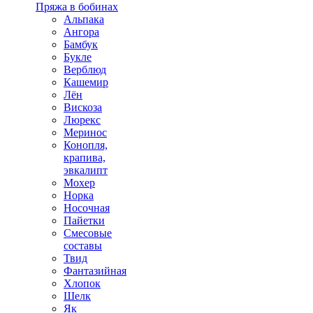
Пряжа в бобинах
Альпака
Ангора
Бамбук
Букле
Верблюд
Кашемир
Лён
Вискоза
Люрекс
Меринос
Конопля,
крапива,
эвкалипт
Мохер
Норка
Носочная
Пайетки
Смесовые
составы
Твид
Фантазийная
Хлопок
Шелк
Як