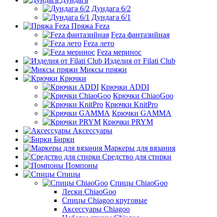
Дундага 6/2
Дундага 6/1
Пряжа Feza
Feza фантазийная
Feza лето
Feza меринос
Изделия от Filati Club
Миксы пряжи
Крючки
Крючки ADDI
Крючки ChiaoGoo
Крючки KnitPro
Крючки GAMMA
Крючки PRYM
Аксессуары
Бирки
Маркеры для вязания
Средство для стирки
Помпоны
Спицы
Спицы ChiaoGoo
Лески ChiaoGoo
Cпицы Сhiagoo круговые
Аксессуары Chiagoo