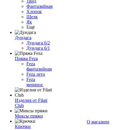
Твид
Фантазийная
Хлопок
Шелк
Як
Ещё
Дундага
Дундага 6/2
Дундага 6/1
Пряжа Feza
Feza
фантазийная
Feza лето
Feza
меринос
Изделия от Filati
Club
Миксы пряжи
О магазине
Крючки