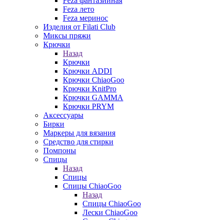
Feza фантазийная
Feza лето
Feza меринос
Изделия от Filati Club
Миксы пряжи
Крючки
Назад
Крючки
Крючки ADDI
Крючки ChiaoGoo
Крючки KnitPro
Крючки GAMMA
Крючки PRYM
Аксессуары
Бирки
Маркеры для вязания
Средство для стирки
Помпоны
Спицы
Назад
Спицы
Спицы ChiaoGoo
Назад
Спицы ChiaoGoo
Лески ChiaoGoo