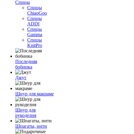
Спицы
Спицы
ChiaoGoo
Спицы
ADDI
Спицы
Gamma
Спицы
KnitPro
Последняя
бобинка
Джут
Шнур для макраме
Шнур для
рукоделия
Шпагаты, нити