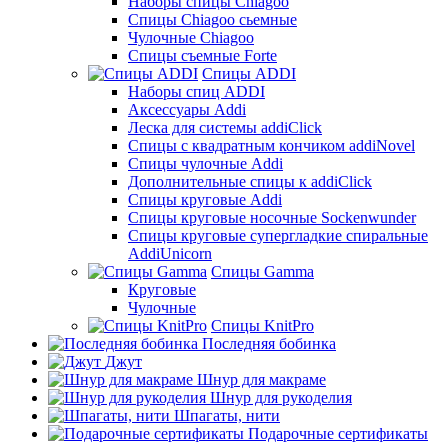
Наборы спицы Chiagoo
Спицы Chiagoo сьемные
Чулочные Chiagoo
Спицы съемные Forte
Спицы ADDI
Наборы спиц ADDI
Аксессуары Addi
Леска для системы addiClick
Спицы с квадратным кончиком addiNovel
Спицы чулочные Addi
Дополнительные спицы к addiClick
Спицы круговые Addi
Спицы круговые носочные Sockenwunder
Спицы круговые супергладкие спиральные
AddiUnicorn
Спицы Gamma
Круговые
Чулочные
Спицы KnitPro
Последняя бобинка
Джут
Шнур для макраме
Шнур для рукоделия
Шпагаты, нити
Подарочные сертификаты