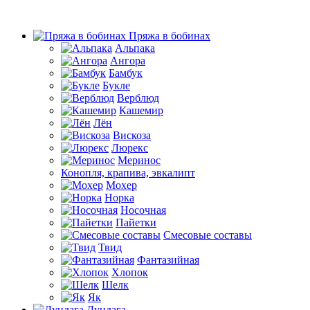
Пряжа в бобинах
Альпака
Ангора
Бамбук
Букле
Верблюд
Кашемир
Лён
Вискоза
Люрекс
Меринос
Конопля, крапива, эвкалипт
Мохер
Норка
Носочная
Пайетки
Смесовые составы
Твид
Фантазийная
Хлопок
Шелк
Як
Дундага