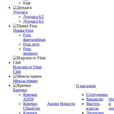
Ещё
Дундага
Дундага 6/2
Дундага 6/1
Пряжа Feza
Feza
фантазийная
Feza лето
Feza
меринос
Изделия от Filati
Club
Миксы пряжи
О магазине
Крючки
Крючки
Сотрудники
ADDI
Вакансии
Оп
Крючки
Акции
Новости
Мастер-
и
ChiaoGoo
классы
до
Крючки
Лицензии