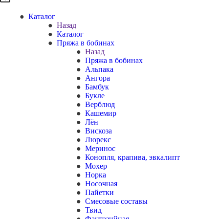
Каталог
Назад
Каталог
Пряжа в бобинах
Назад
Пряжа в бобинах
Альпака
Ангора
Бамбук
Букле
Верблюд
Кашемир
Лён
Вискоза
Люрекс
Меринос
Конопля, крапива, эвкалипт
Мохер
Норка
Носочная
Пайетки
Смесовые составы
Твид
Фантазийная