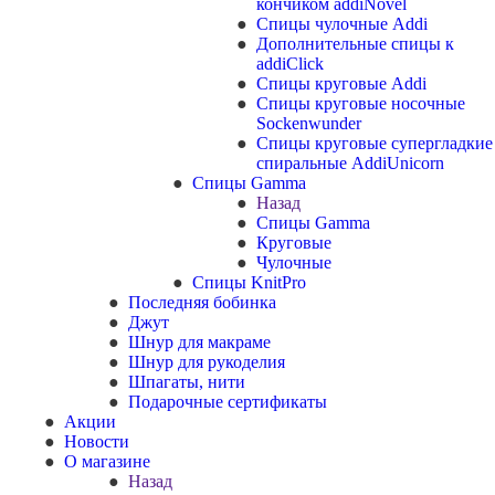
кончиком addiNovel
Спицы чулочные Addi
Дополнительные спицы к
addiClick
Спицы круговые Addi
Спицы круговые носочные
Sockenwunder
Спицы круговые супергладкие
спиральные AddiUnicorn
Спицы Gamma
Назад
Спицы Gamma
Круговые
Чулочные
Спицы KnitPro
Последняя бобинка
Джут
Шнур для макраме
Шнур для рукоделия
Шпагаты, нити
Подарочные сертификаты
Акции
Новости
О магазине
Назад