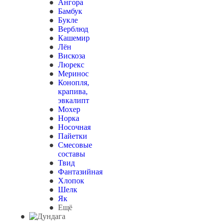
Ангора
Бамбук
Букле
Верблюд
Кашемир
Лён
Вискоза
Люрекс
Меринос
Конопля,
крапива,
эвкалипт
Мохер
Норка
Носочная
Пайетки
Смесовые
составы
Твид
Фантазийная
Хлопок
Шелк
Як
Ещё