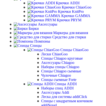
Крючки ADDI
Крючки ChiaoGoo
Крючки KnitPro
Крючки GAMMA
Крючки PRYM
Аксессуары
Бирки
Маркеры для вязания
Средство для стирки
Помпоны
Спицы
Спицы ChiaoGoo
Лески ChiaoGoo
Cпицы Сhiagoo круговые
Аксессуары Chiagoo
Наборы спицы Chiagoo
Спицы Chiagoo сьемные
Чулочные Chiagoo
Спицы съемные Forte
Спицы ADDI
Наборы спиц ADDI
Аксессуары Addi
Леска для системы addiClick
Спицы с квадратным кончиком
addiNovel