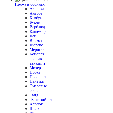
Пряжа в бобинах
Альпака
Ангора
Бамбук
Букле
Верблюд
Кашемир
Лён
Вискоза
Люрекс
Меринос
Конопля,
крапива,
эвкалипт
Мохер
Норка
Носочная
Пайетки
Смесовые
составы
Твид
Фантазийная
Хлопок
Шелк