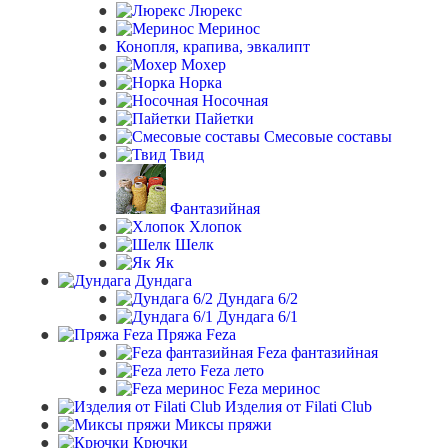
Люрекс
Меринос
Конопля, крапива, эвкалипт
Мохер
Норка
Носочная
Пайетки
Смесовые составы
Твид
Фантазийная
Хлопок
Шелк
Як
Дундага
Дундага 6/2
Дундага 6/1
Пряжа Feza
Feza фантазийная
Feza лето
Feza меринос
Изделия от Filati Club
Миксы пряжи
Крючки