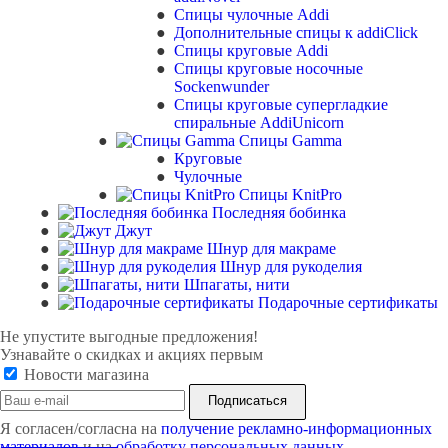
Спицы чулочные Addi
Дополнительные спицы к addiClick
Спицы круговые Addi
Спицы круговые носочные
Sockenwunder
Спицы круговые супергладкие
спиральные AddiUnicorn
Спицы Gamma
Круговые
Чулочные
Спицы KnitPro
Последняя бобинка
Джут
Шнур для макраме
Шнур для рукоделия
Шпагаты, нити
Подарочные сертификаты
Не упустите выгодные предложения!
Узнавайте о скидках и акциях первым
Новости магазина
Я согласен/согласна на
получение рекламно-информационных
материалов
и на
обработку персональных данных