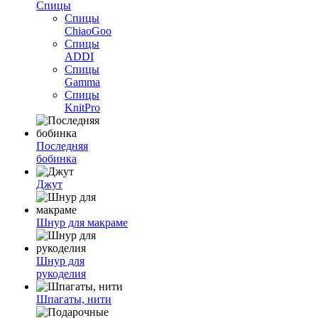
Спицы
Спицы
ChiaoGoo
Спицы
ADDI
Спицы
Gamma
Спицы
KnitPro
Последняя
бобинка
Джут
Шнур для макраме
Шнур для
рукоделия
Шпагаты, нити