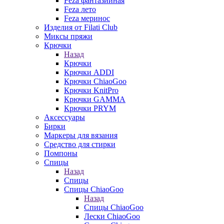
Feza фантазийная
Feza лето
Feza меринос
Изделия от Filati Club
Миксы пряжи
Крючки
Назад
Крючки
Крючки ADDI
Крючки ChiaoGoo
Крючки KnitPro
Крючки GAMMA
Крючки PRYM
Аксессуары
Бирки
Маркеры для вязания
Средство для стирки
Помпоны
Спицы
Назад
Спицы
Спицы ChiaoGoo
Назад
Спицы ChiaoGoo
Лески ChiaoGoo