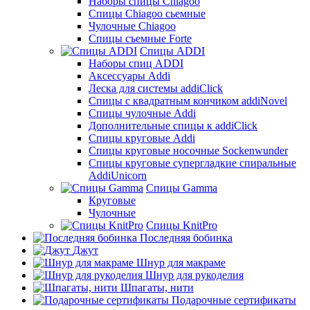
Наборы спицы Chiagoo
Спицы Chiagoo сьемные
Чулочные Chiagoo
Спицы съемные Forte
Спицы ADDI
Наборы спиц ADDI
Аксессуары Addi
Леска для системы addiClick
Спицы с квадратным кончиком addiNovel
Спицы чулочные Addi
Дополнительные спицы к addiClick
Спицы круговые Addi
Спицы круговые носочные Sockenwunder
Спицы круговые супергладкие спиральные
AddiUnicorn
Спицы Gamma
Круговые
Чулочные
Спицы KnitPro
Последняя бобинка
Джут
Шнур для макраме
Шнур для рукоделия
Шпагаты, нити
Подарочные сертификаты