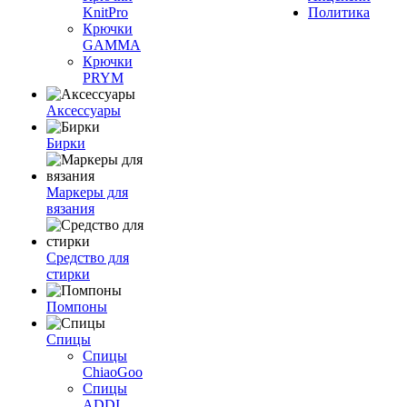
KnitPro
Политика
Крючки
GAMMA
Крючки
PRYM
Аксессуары
Бирки
Маркеры для
вязания
Средство для
стирки
Помпоны
Спицы
Спицы
ChiaoGoo
Спицы
ADDI