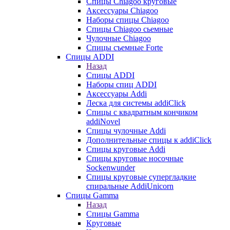
Cпицы Сhiagoo круговые
Аксессуары Chiagoo
Наборы спицы Chiagoo
Спицы Chiagoo сьемные
Чулочные Chiagoo
Спицы съемные Forte
Спицы ADDI
Назад
Спицы ADDI
Наборы спиц ADDI
Аксессуары Addi
Леска для системы addiClick
Спицы с квадратным кончиком
addiNovel
Спицы чулочные Addi
Дополнительные спицы к addiClick
Спицы круговые Addi
Спицы круговые носочные
Sockenwunder
Спицы круговые супергладкие
спиральные AddiUnicorn
Спицы Gamma
Назад
Спицы Gamma
Круговые