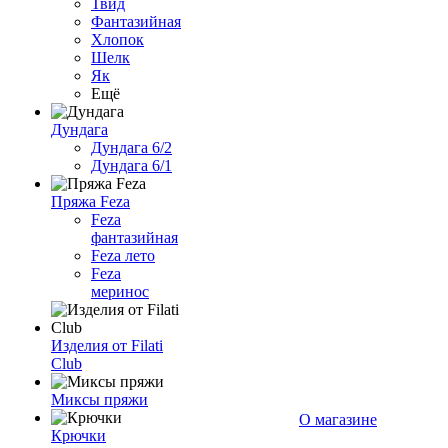
Твид
Фантазийная
Хлопок
Шелк
Як
Ещё
Дундага
Дундага 6/2
Дундага 6/1
Пряжа Feza
Feza
фантазийная
Feza лето
Feza
меринос
Изделия от Filati
Club
Миксы пряжи
О магазине
Крючки