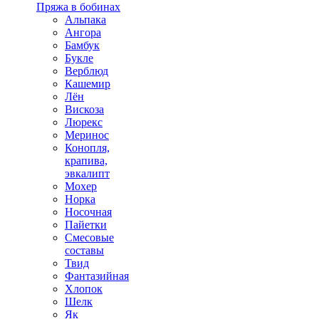
Пряжа в бобинах
Альпака
Ангора
Бамбук
Букле
Верблюд
Кашемир
Лён
Вискоза
Люрекс
Меринос
Конопля,
крапива,
эвкалипт
Мохер
Норка
Носочная
Пайетки
Смесовые
составы
Твид
Фантазийная
Хлопок
Шелк
Як