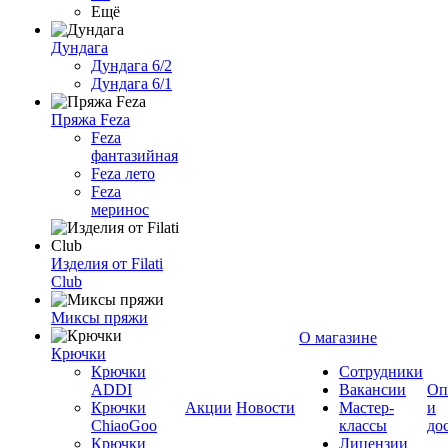
Ещё
Дундага
Дундага 6/2
Дундага 6/1
Пряжа Feza
Feza
фантазийная
Feza лето
Feza
меринос
Изделия от Filati
Club
Миксы пряжи
О магазине
Крючки
Крючки
Сотрудники
ADDI
Вакансии
Оп
Крючки
Акции
Новости
Мастер-
и
ChiaoGoo
классы
до
Крючки
Лицензии