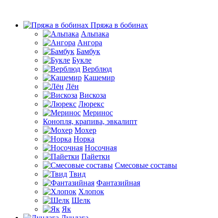
Пряжа в бобинах
Альпака
Ангора
Бамбук
Букле
Верблюд
Кашемир
Лён
Вискоза
Люрекс
Меринос
Конопля, крапива, эвкалипт
Мохер
Норка
Носочная
Пайетки
Смесовые составы
Твид
Фантазийная
Хлопок
Шелк
Як
Дундага