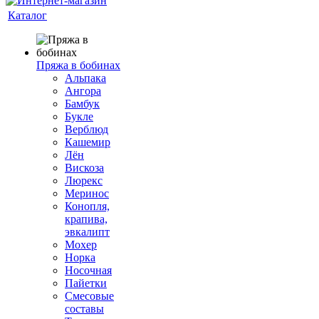
Каталог
Пряжа в бобинах
Альпака
Ангора
Бамбук
Букле
Верблюд
Кашемир
Лён
Вискоза
Люрекс
Меринос
Конопля,
крапива,
эвкалипт
Мохер
Норка
Носочная
Пайетки
Смесовые
составы