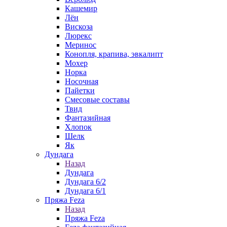
Кашемир
Лён
Вискоза
Люрекс
Меринос
Конопля, крапива, эвкалипт
Мохер
Норка
Носочная
Пайетки
Смесовые составы
Твид
Фантазийная
Хлопок
Шелк
Як
Дундага
Назад
Дундага
Дундага 6/2
Дундага 6/1
Пряжа Feza
Назад
Пряжа Feza