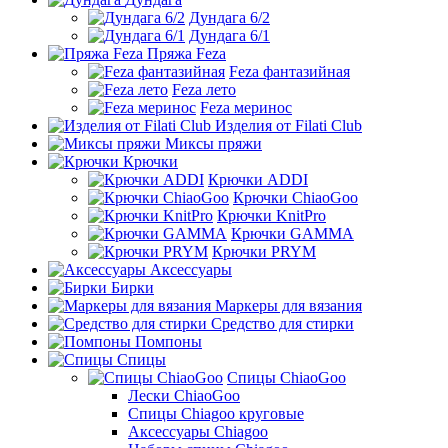
Дундага 6/2
Дундага 6/1
Пряжа Feza
Feza фантазийная
Feza лето
Feza меринос
Изделия от Filati Club
Миксы пряжи
Крючки
Крючки ADDI
Крючки ChiaoGoo
Крючки KnitPro
Крючки GAMMA
Крючки PRYM
Аксессуары
Бирки
Маркеры для вязания
Средство для стирки
Помпоны
Спицы
Спицы ChiaoGoo
Лески ChiaoGoo
Cпицы Сhiagoo круговые
Аксессуары Chiagoo