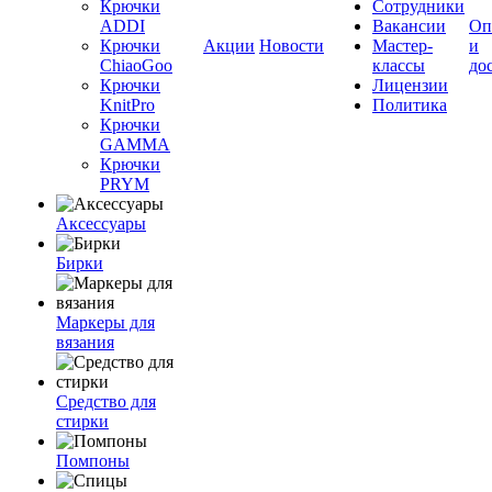
Крючки
Сотрудники
ADDI
Вакансии
Оп
Крючки
Акции
Новости
Мастер-
и
ChiaoGoo
классы
до
Крючки
Лицензии
KnitPro
Политика
Крючки
GAMMA
Крючки
PRYM
Аксессуары
Бирки
Маркеры для
вязания
Средство для
стирки
Помпоны