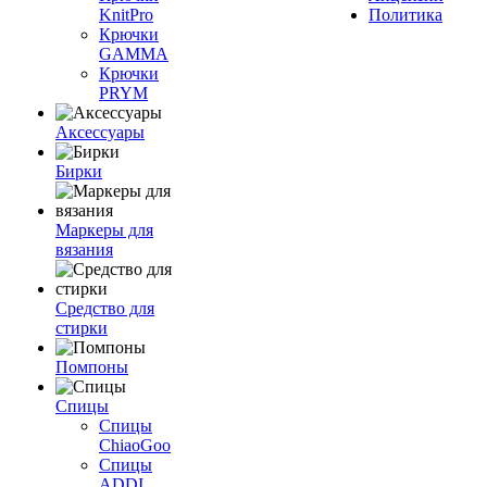
KnitPro
Политика
Крючки
GAMMA
Крючки
PRYM
Аксессуары
Бирки
Маркеры для
вязания
Средство для
стирки
Помпоны
Спицы
Спицы
ChiaoGoo
Спицы
ADDI