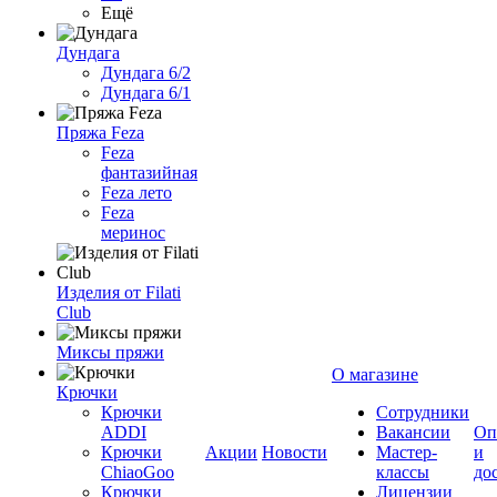
Ещё
Дундага
Дундага 6/2
Дундага 6/1
Пряжа Feza
Feza
фантазийная
Feza лето
Feza
меринос
Изделия от Filati
Club
Миксы пряжи
О магазине
Крючки
Крючки
Сотрудники
ADDI
Вакансии
Оп
Крючки
Акции
Новости
Мастер-
и
ChiaoGoo
классы
до
Крючки
Лицензии