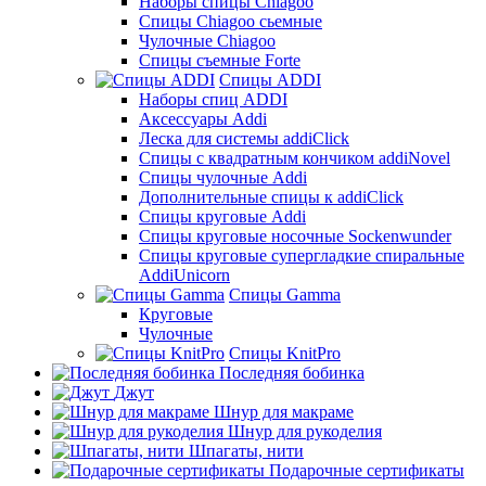
Наборы спицы Chiagoo
Спицы Chiagoo сьемные
Чулочные Chiagoo
Спицы съемные Forte
Спицы ADDI
Наборы спиц ADDI
Аксессуары Addi
Леска для системы addiClick
Спицы с квадратным кончиком addiNovel
Спицы чулочные Addi
Дополнительные спицы к addiClick
Спицы круговые Addi
Спицы круговые носочные Sockenwunder
Спицы круговые супергладкие спиральные
AddiUnicorn
Спицы Gamma
Круговые
Чулочные
Спицы KnitPro
Последняя бобинка
Джут
Шнур для макраме
Шнур для рукоделия
Шпагаты, нити
Подарочные сертификаты