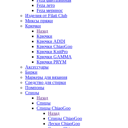
Feza фантазийная
Feza лето
Feza меринос
Изделия от Filati Club
Миксы пряжи
Крючки
Назад
Крючки
Крючки ADDI
Крючки ChiaoGoo
Крючки KnitPro
Крючки GAMMA
Крючки PRYM
Аксессуары
Бирки
Маркеры для вязания
Средство для стирки
Помпоны
Спицы
Назад
Спицы
Спицы ChiaoGoo
Назад
Спицы ChiaoGoo
Лески ChiaoGoo