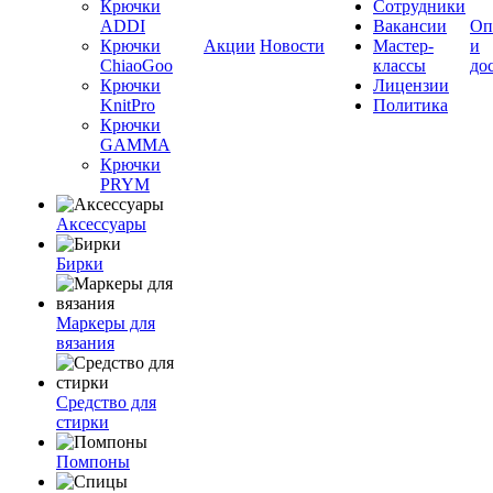
Крючки
Сотрудники
ADDI
Вакансии
Оп
Крючки
Акции
Новости
Мастер-
и
ChiaoGoo
классы
до
Крючки
Лицензии
KnitPro
Политика
Крючки
GAMMA
Крючки
PRYM
Аксессуары
Бирки
Маркеры для
вязания
Средство для
стирки
Помпоны