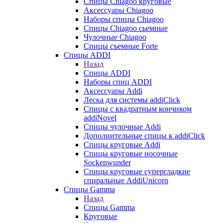
Cпицы Сhiagoo круговые
Аксессуары Chiagoo
Наборы спицы Chiagoo
Спицы Chiagoo сьемные
Чулочные Chiagoo
Спицы съемные Forte
Спицы ADDI
Назад
Спицы ADDI
Наборы спиц ADDI
Аксессуары Addi
Леска для системы addiClick
Спицы с квадратным кончиком
addiNovel
Спицы чулочные Addi
Дополнительные спицы к addiClick
Спицы круговые Addi
Спицы круговые носочные
Sockenwunder
Спицы круговые супергладкие
спиральные AddiUnicorn
Спицы Gamma
Назад
Спицы Gamma
Круговые