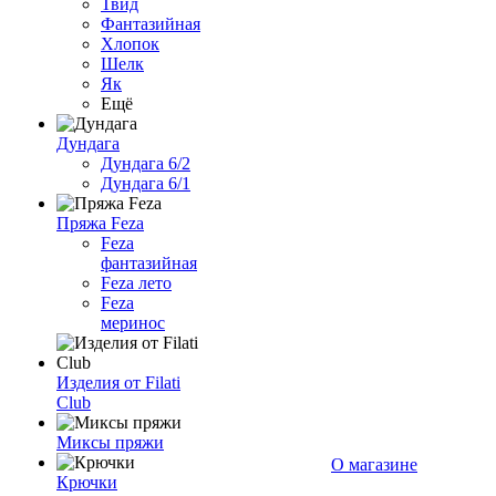
Твид
Фантазийная
Хлопок
Шелк
Як
Ещё
Дундага
Дундага 6/2
Дундага 6/1
Пряжа Feza
Feza
фантазийная
Feza лето
Feza
меринос
Изделия от Filati
Club
Миксы пряжи
О магазине
Крючки