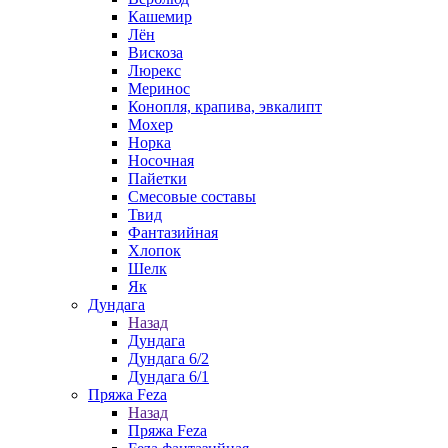
Кашемир
Лён
Вискоза
Люрекс
Меринос
Конопля, крапива, эвкалипт
Мохер
Норка
Носочная
Пайетки
Смесовые составы
Твид
Фантазийная
Хлопок
Шелк
Як
Дундага
Назад
Дундага
Дундага 6/2
Дундага 6/1
Пряжа Feza
Назад
Пряжа Feza