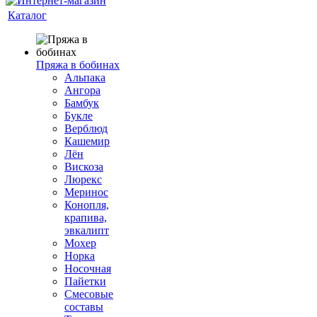
Каталог
Пряжа в бобинах
Альпака
Ангора
Бамбук
Букле
Верблюд
Кашемир
Лён
Вискоза
Люрекс
Меринос
Конопля,
крапива,
эвкалипт
Мохер
Норка
Носочная
Пайетки
Смесовые
составы