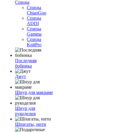
Спицы
Спицы
ChiaoGoo
Спицы
ADDI
Спицы
Gamma
Спицы
KnitPro
Последняя
бобинка
Джут
Шнур для макраме
Шнур для
рукоделия
Шпагаты, нити