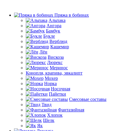
Пряжа в бобинах
Альпака
Ангора
Бамбук
Букле
Верблюд
Кашемир
Лён
Вискоза
Люрекс
Меринос
Конопля, крапива, эвкалипт
Мохер
Норка
Носочная
Пайетки
Смесовые составы
Твид
Фантазийная
Хлопок
Шелк
Як
Дундага