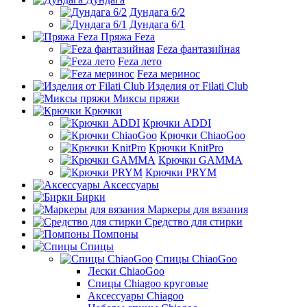
Дундага 6/2
Дундага 6/1
Пряжа Feza
Feza фантазийная
Feza лето
Feza меринос
Изделия от Filati Club
Миксы пряжи
Крючки
Крючки ADDI
Крючки ChiaoGoo
Крючки KnitPro
Крючки GAMMA
Крючки PRYM
Аксессуары
Бирки
Маркеры для вязания
Средство для стирки
Помпоны
Спицы
Спицы ChiaoGoo
Лески ChiaoGoo
Cпицы Сhiagoo круговые
Аксессуары Chiagoo