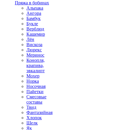
Пряжа в бобинах
Альпака
Ангора
Бамбук
Букле
Верблюд
Кашемир
Лён
Вискоза
Люрекс
Меринос
Конопля,
крапива,
эвкалипт
Мохер
Норка
Носочная
Пайетки
Смесовые
составы
Твид
Фантазийная
Хлопок
Шелк
Як