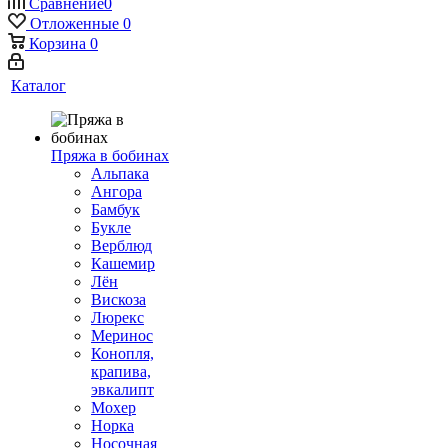
Сравнение
0
Отложенные
0
Корзина
0
Каталог
Пряжа в бобинах
Альпака
Ангора
Бамбук
Букле
Верблюд
Кашемир
Лён
Вискоза
Люрекс
Меринос
Конопля,
крапива,
эвкалипт
Мохер
Норка
Носочная