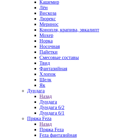
Кашемир
Лён
Вискоза
Люрекс
Меринос
Конопля, крапива, эвкалипт
Мохер
Норка
Носочная
Пайетки
Смесовые составы
Твид
Фантазийная
Хлопок
Шелк
Як
Дундага
Назад
Дундага
Дундага 6/2
Дундага 6/1
Пряжа Feza
Назад
Пряжа Feza
Feza фантазийная