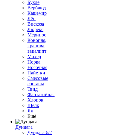
Букле
Верблюд
Кашемир
Лён
Вискоза
Люрекс
Меринос
Конопля,
крапива,
эвкалипт
Мохер
Норка
Носочная
Пайетки
Смесовые
составы
Твид
Фантазийная
Хлопок
Шелк
Як
Ещё
Дундага
Дундага 6/2