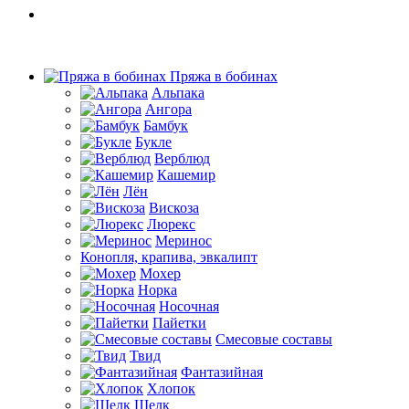
Пряжа в бобинах
Альпака
Ангора
Бамбук
Букле
Верблюд
Кашемир
Лён
Вискоза
Люрекс
Меринос
Конопля, крапива, эвкалипт
Мохер
Норка
Носочная
Пайетки
Смесовые составы
Твид
Фантазийная
Хлопок
Шелк