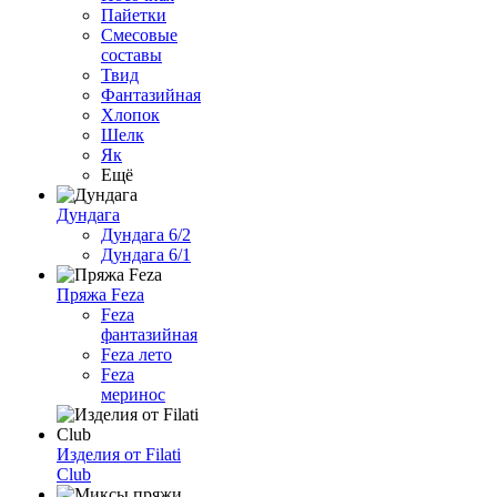
Пайетки
Смесовые
составы
Твид
Фантазийная
Хлопок
Шелк
Як
Ещё
Дундага
Дундага 6/2
Дундага 6/1
Пряжа Feza
Feza
фантазийная
Feza лето
Feza
меринос
Изделия от Filati
Club