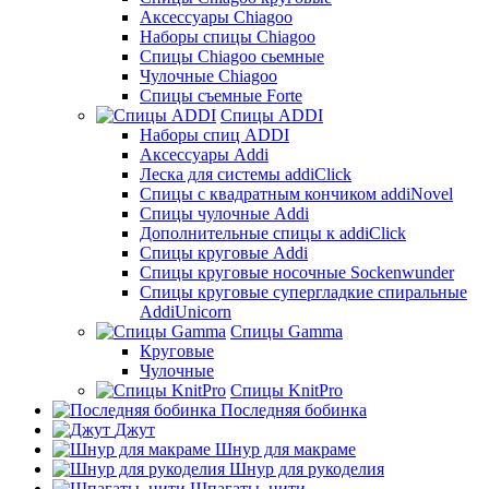
Аксессуары Chiagoo
Наборы спицы Chiagoo
Спицы Chiagoo сьемные
Чулочные Chiagoo
Спицы съемные Forte
Спицы ADDI
Наборы спиц ADDI
Аксессуары Addi
Леска для системы addiClick
Спицы с квадратным кончиком addiNovel
Спицы чулочные Addi
Дополнительные спицы к addiClick
Спицы круговые Addi
Спицы круговые носочные Sockenwunder
Спицы круговые супергладкие спиральные
AddiUnicorn
Спицы Gamma
Круговые
Чулочные
Спицы KnitPro
Последняя бобинка
Джут
Шнур для макраме
Шнур для рукоделия
Шпагаты, нити