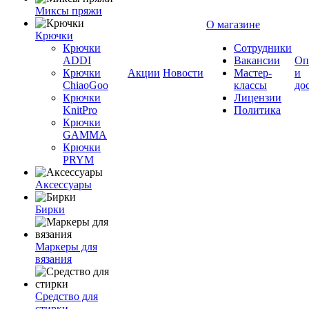
Миксы пряжи
О магазине
Крючки
Крючки
Сотрудники
ADDI
Вакансии
Оп
Крючки
Акции
Новости
Мастер-
и
ChiaoGoo
классы
до
Крючки
Лицензии
KnitPro
Политика
Крючки
GAMMA
Крючки
PRYM
Аксессуары
Бирки
Маркеры для
вязания
Средство для
стирки