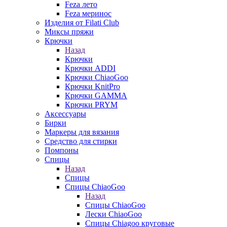
Feza лето
Feza меринос
Изделия от Filati Club
Миксы пряжи
Крючки
Назад
Крючки
Крючки ADDI
Крючки ChiaoGoo
Крючки KnitPro
Крючки GAMMA
Крючки PRYM
Аксессуары
Бирки
Маркеры для вязания
Средство для стирки
Помпоны
Спицы
Назад
Спицы
Спицы ChiaoGoo
Назад
Спицы ChiaoGoo
Лески ChiaoGoo
Cпицы Сhiagoo круговые