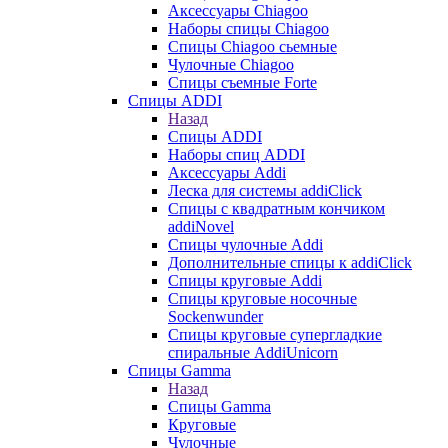
Аксессуары Chiagoo
Наборы спицы Chiagoo
Спицы Chiagoo сьемные
Чулочные Chiagoo
Спицы съемные Forte
Спицы ADDI
Назад
Спицы ADDI
Наборы спиц ADDI
Аксессуары Addi
Леска для системы addiClick
Спицы с квадратным кончиком
addiNovel
Спицы чулочные Addi
Дополнительные спицы к addiClick
Спицы круговые Addi
Спицы круговые носочные
Sockenwunder
Спицы круговые супергладкие
спиральные AddiUnicorn
Спицы Gamma
Назад
Спицы Gamma
Круговые
Чулочные