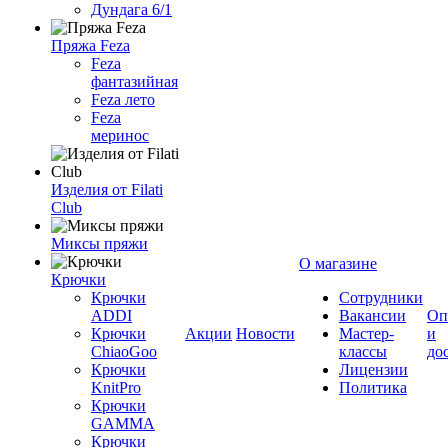
Дундага 6/1
Пряжа Feza
Feza
фантазийная
Feza лето
Feza
меринос
Изделия от Filati
Club
Миксы пряжи
О магазине
Крючки
Крючки
Сотрудники
ADDI
Вакансии
Оп
Крючки
Акции
Новости
Мастер-
и
ChiaoGoo
классы
до
Крючки
Лицензии
KnitPro
Политика
Крючки
GAMMA
Крючки