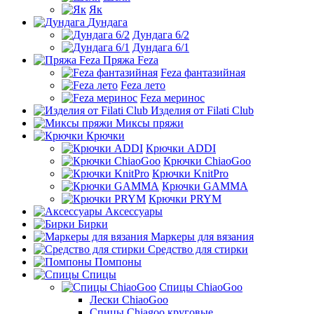
Як
Дундага
Дундага 6/2
Дундага 6/1
Пряжа Feza
Feza фантазийная
Feza лето
Feza меринос
Изделия от Filati Club
Миксы пряжи
Крючки
Крючки ADDI
Крючки ChiaoGoo
Крючки KnitPro
Крючки GAMMA
Крючки PRYM
Аксессуары
Бирки
Маркеры для вязания
Средство для стирки
Помпоны
Спицы
Спицы ChiaoGoo
Лески ChiaoGoo
Cпицы Сhiagoo круговые