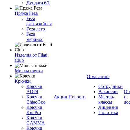
Дундага 6/1
Пряжа Feza
Feza
фантазийная
Feza лето
Feza
меринос
Изделия от Filati
Club
Миксы пряжи
О магазине
Крючки
Крючки
Сотрудники
ADDI
Вакансии
Оп
Крючки
Акции
Новости
Мастер-
и
ChiaoGoo
классы
до
Крючки
Лицензии
KnitPro
Политика
Крючки
GAMMA
Крючки