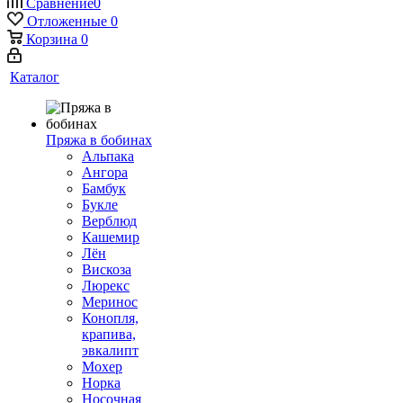
Сравнение
0
Отложенные
0
Корзина
0
Каталог
Пряжа в бобинах
Альпака
Ангора
Бамбук
Букле
Верблюд
Кашемир
Лён
Вискоза
Люрекс
Меринос
Конопля,
крапива,
эвкалипт
Мохер
Норка
Носочная