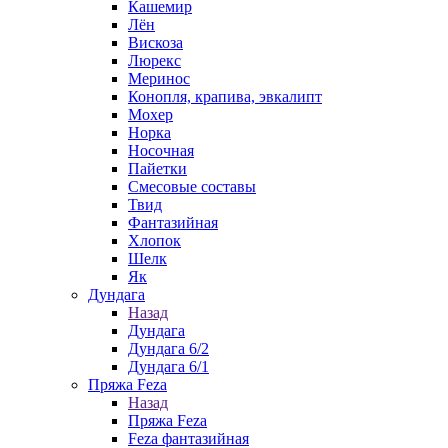
Кашемир
Лён
Вискоза
Люрекс
Меринос
Конопля, крапива, эвкалипт
Мохер
Норка
Носочная
Пайетки
Смесовые составы
Твид
Фантазийная
Хлопок
Шелк
Як
Дундага
Назад
Дундага
Дундага 6/2
Дундага 6/1
Пряжа Feza
Назад
Пряжа Feza
Feza фантазийная