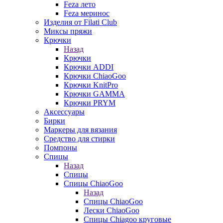
Feza лето
Feza меринос
Изделия от Filati Club
Миксы пряжи
Крючки
Назад
Крючки
Крючки ADDI
Крючки ChiaoGoo
Крючки KnitPro
Крючки GAMMA
Крючки PRYM
Аксессуары
Бирки
Маркеры для вязания
Средство для стирки
Помпоны
Спицы
Назад
Спицы
Спицы ChiaoGoo
Назад
Спицы ChiaoGoo
Лески ChiaoGoo
Cпицы Сhiagoo круговые