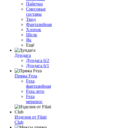
Пайетки
Смесовые
составы
Твид
Фантазийная
Хлопок
Шелк
Як
Ещё
Дундага
Дундага 6/2
Дундага 6/1
Пряжа Feza
Feza
фантазийная
Feza лето
Feza
меринос
Изделия от Filati
Club