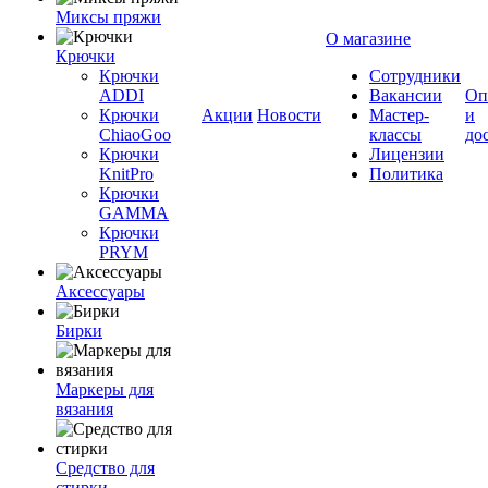
Миксы пряжи
О магазине
Крючки
Крючки
Сотрудники
ADDI
Вакансии
Оп
Крючки
Акции
Новости
Мастер-
и
ChiaoGoo
классы
до
Крючки
Лицензии
KnitPro
Политика
Крючки
GAMMA
Крючки
PRYM
Аксессуары
Бирки
Маркеры для
вязания
Средство для
стирки