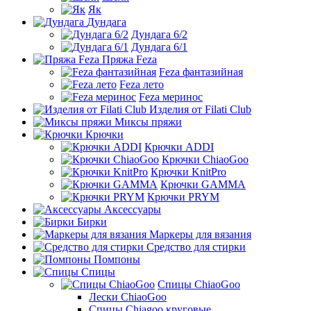
Як
Дундага
Дундага 6/2
Дундага 6/1
Пряжа Feza
Feza фантазийная
Feza лето
Feza меринос
Изделия от Filati Club
Миксы пряжи
Крючки
Крючки ADDI
Крючки ChiaoGoo
Крючки KnitPro
Крючки GAMMA
Крючки PRYM
Аксессуары
Бирки
Маркеры для вязания
Средство для стирки
Помпоны
Спицы
Спицы ChiaoGoo
Лески ChiaoGoo
Cпицы Сhiagoo круговые