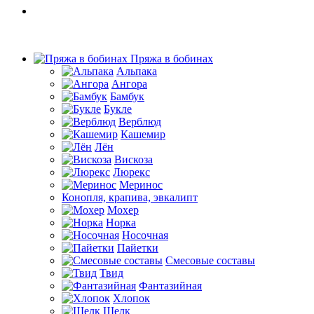
Пряжа в бобинах
Альпака
Ангора
Бамбук
Букле
Верблюд
Кашемир
Лён
Вискоза
Люрекс
Меринос
Конопля, крапива, эвкалипт
Мохер
Норка
Носочная
Пайетки
Смесовые составы
Твид
Фантазийная
Хлопок
Шелк