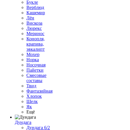
Букле
Верблюд
Кашемир
Лён
Вискоза
Люрекс
Меринос
Конопля,
крапива,
эвкалипт
Мохер
Норка
Носочная
Пайетки
Смесовые
составы
Твид
Фантазийная
Хлопок
Шелк
Як
Ещё
Дундага
Дундага 6/2