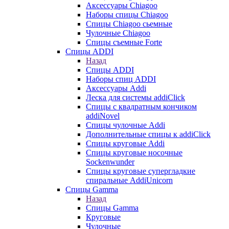
Аксессуары Chiagoo
Наборы спицы Chiagoo
Спицы Chiagoo сьемные
Чулочные Chiagoo
Спицы съемные Forte
Спицы ADDI
Назад
Спицы ADDI
Наборы спиц ADDI
Аксессуары Addi
Леска для системы addiClick
Спицы с квадратным кончиком
addiNovel
Спицы чулочные Addi
Дополнительные спицы к addiClick
Спицы круговые Addi
Спицы круговые носочные
Sockenwunder
Спицы круговые супергладкие
спиральные AddiUnicorn
Спицы Gamma
Назад
Спицы Gamma
Круговые
Чулочные