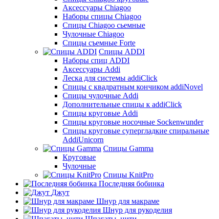
Аксессуары Chiagoo
Наборы спицы Chiagoo
Спицы Chiagoo сьемные
Чулочные Chiagoo
Спицы съемные Forte
Спицы ADDI
Наборы спиц ADDI
Аксессуары Addi
Леска для системы addiClick
Спицы с квадратным кончиком addiNovel
Спицы чулочные Addi
Дополнительные спицы к addiClick
Спицы круговые Addi
Спицы круговые носочные Sockenwunder
Спицы круговые супергладкие спиральные
AddiUnicorn
Спицы Gamma
Круговые
Чулочные
Спицы KnitPro
Последняя бобинка
Джут
Шнур для макраме
Шнур для рукоделия
Шпагаты, нити