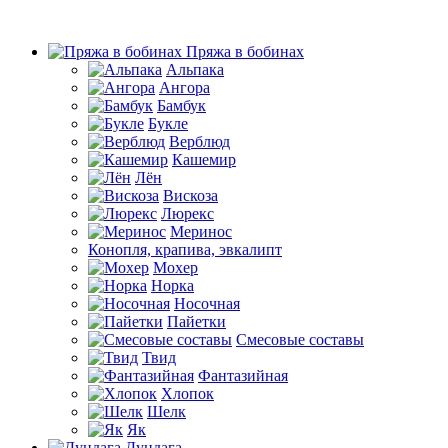
Пряжа в бобинах
Альпака
Ангора
Бамбук
Букле
Верблюд
Кашемир
Лён
Вискоза
Люрекс
Меринос
Конопля, крапива, эвкалипт
Мохер
Норка
Носочная
Пайетки
Смесовые составы
Твид
Фантазийная
Хлопок
Шелк
Як
Дундага