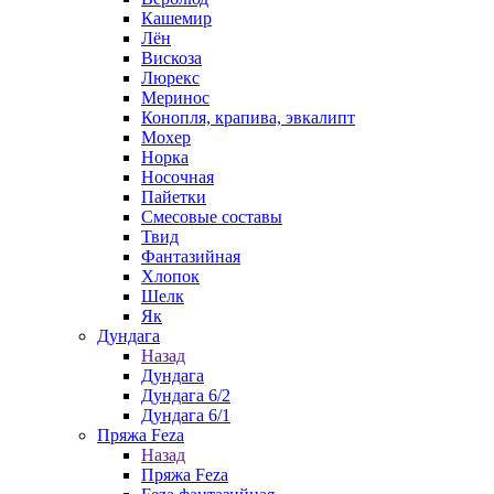
Кашемир
Лён
Вискоза
Люрекс
Меринос
Конопля, крапива, эвкалипт
Мохер
Норка
Носочная
Пайетки
Смесовые составы
Твид
Фантазийная
Хлопок
Шелк
Як
Дундага
Назад
Дундага
Дундага 6/2
Дундага 6/1
Пряжа Feza
Назад
Пряжа Feza