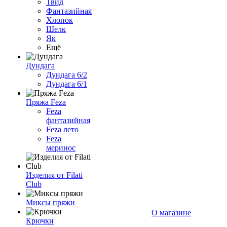
Твид
Фантазийная
Хлопок
Шелк
Як
Ещё
Дундага
Дундага 6/2
Дундага 6/1
Пряжа Feza
Feza
фантазийная
Feza лето
Feza
меринос
Изделия от Filati
Club
Миксы пряжи
О магазине
Крючки