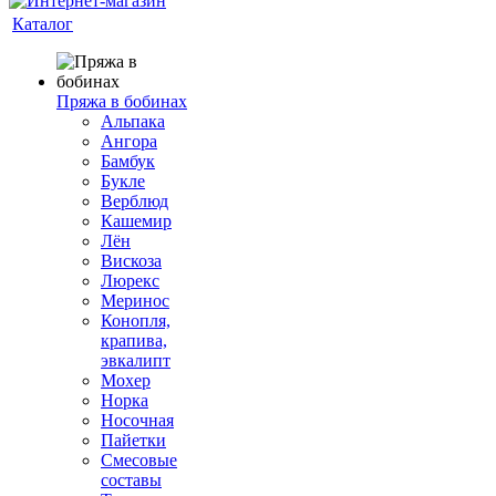
Каталог
Пряжа в бобинах
Альпака
Ангора
Бамбук
Букле
Верблюд
Кашемир
Лён
Вискоза
Люрекс
Меринос
Конопля,
крапива,
эвкалипт
Мохер
Норка
Носочная
Пайетки
Смесовые
составы