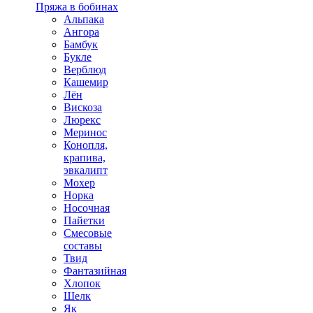
Пряжа в бобинах
Альпака
Ангора
Бамбук
Букле
Верблюд
Кашемир
Лён
Вискоза
Люрекс
Меринос
Конопля,
крапива,
эвкалипт
Мохер
Норка
Носочная
Пайетки
Смесовые
составы
Твид
Фантазийная
Хлопок
Шелк
Як