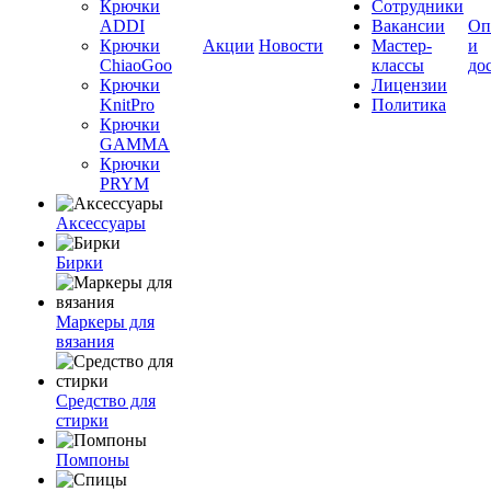
Крючки
Сотрудники
ADDI
Вакансии
Оп
Крючки
Акции
Новости
Мастер-
и
ChiaoGoo
классы
до
Крючки
Лицензии
KnitPro
Политика
Крючки
GAMMA
Крючки
PRYM
Аксессуары
Бирки
Маркеры для
вязания
Средство для
стирки
Помпоны