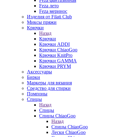
Feza фантазийная
Feza лето
Feza меринос
Изделия от Filati Club
Миксы пряжи
Крючки
Назад
Крючки
Крючки ADDI
Крючки ChiaoGoo
Крючки KnitPro
Крючки GAMMA
Крючки PRYM
Аксессуары
Бирки
Маркеры для вязания
Средство для стирки
Помпоны
Спицы
Назад
Спицы
Спицы ChiaoGoo
Назад
Спицы ChiaoGoo
Лески ChiaoGoo