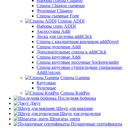
Наборы спицы Chiagoo
Спицы Chiagoo сьемные
Чулочные Chiagoo
Спицы съемные Forte
Спицы ADDI
Наборы спиц ADDI
Аксессуары Addi
Леска для системы addiClick
Спицы с квадратным кончиком addiNovel
Спицы чулочные Addi
Дополнительные спицы к addiClick
Спицы круговые Addi
Спицы круговые носочные Sockenwunder
Спицы круговые супергладкие спиральные
AddiUnicorn
Спицы Gamma
Круговые
Чулочные
Спицы KnitPro
Последняя бобинка
Джут
Шнур для макраме
Шнур для рукоделия
Шпагаты, нити
Подарочные сертификаты