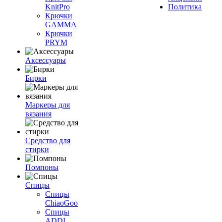
KnitPro
Политика
Крючки
GAMMA
Крючки
PRYM
Аксессуары
Бирки
Маркеры для
вязания
Средство для
стирки
Помпоны
Спицы
Спицы
ChiaoGoo
Спицы
ADDI