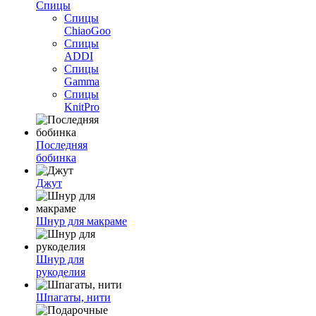
Спицы
Спицы
ChiaoGoo
Спицы
ADDI
Спицы
Gamma
Спицы
KnitPro
Последняя
бобинка
Джут
Шнур для макраме
Шнур для
рукоделия
Шпагаты, нити