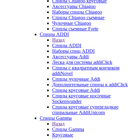
Cпицы Сhiagoo круговые
Аксессуары Chiagoo
Наборы спицы Chiagoo
Спицы Chiagoo сьемные
Чулочные Chiagoo
Спицы съемные Forte
Спицы ADDI
Назад
Спицы ADDI
Наборы спиц ADDI
Аксессуары Addi
Леска для системы addiClick
Спицы с квадратным кончиком
addiNovel
Спицы чулочные Addi
Дополнительные спицы к addiClick
Спицы круговые Addi
Спицы круговые носочные
Sockenwunder
Спицы круговые супергладкие
спиральные AddiUnicorn
Спицы Gamma
Назад
Спицы Gamma
Круговые