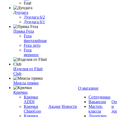
Ещё
Дундага
Дундага 6/2
Дундага 6/1
Пряжа Feza
Feza
фантазийная
Feza лето
Feza
меринос
Изделия от Filati
Club
Миксы пряжи
О магазине
Крючки
Крючки
Сотрудники
ADDI
Вакансии
Оп
Крючки
Акции
Новости
Мастер-
и
ChiaoGoo
классы
до
Крючки
Лицензии