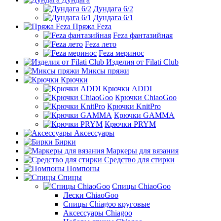
Дундага 6/2
Дундага 6/1
Пряжа Feza
Feza фантазийная
Feza лето
Feza меринос
Изделия от Filati Club
Миксы пряжи
Крючки
Крючки ADDI
Крючки ChiaoGoo
Крючки KnitPro
Крючки GAMMA
Крючки PRYM
Аксессуары
Бирки
Маркеры для вязания
Средство для стирки
Помпоны
Спицы
Спицы ChiaoGoo
Лески ChiaoGoo
Cпицы Сhiagoo круговые
Аксессуары Chiagoo