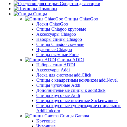
Средство для стирки
Помпоны
Спицы
Спицы ChiaoGoo
Лески ChiaoGoo
Cпицы Сhiagoo круговые
Аксессуары Chiagoo
Наборы спицы Chiagoo
Спицы Chiagoo сьемные
Чулочные Chiagoo
Спицы съемные Forte
Спицы ADDI
Наборы спиц ADDI
Аксессуары Addi
Леска для системы addiClick
Спицы с квадратным кончиком addiNovel
Спицы чулочные Addi
Дополнительные спицы к addiClick
Спицы круговые Addi
Спицы круговые носочные Sockenwunder
Спицы круговые супергладкие спиральные
AddiUnicorn
Спицы Gamma
Круговые
Чулочные