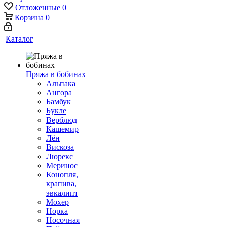
Отложенные
0
Корзина
0
Каталог
Пряжа в бобинах
Альпака
Ангора
Бамбук
Букле
Верблюд
Кашемир
Лён
Вискоза
Люрекс
Меринос
Конопля,
крапива,
эвкалипт
Мохер
Норка
Носочная