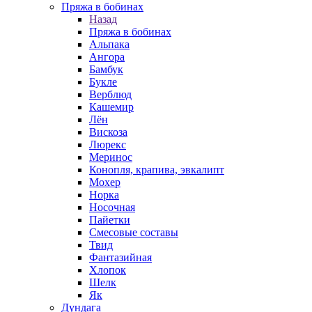
Пряжа в бобинах
Назад
Пряжа в бобинах
Альпака
Ангора
Бамбук
Букле
Верблюд
Кашемир
Лён
Вискоза
Люрекс
Меринос
Конопля, крапива, эвкалипт
Мохер
Норка
Носочная
Пайетки
Смесовые составы
Твид
Фантазийная
Хлопок
Шелк
Як
Дундага