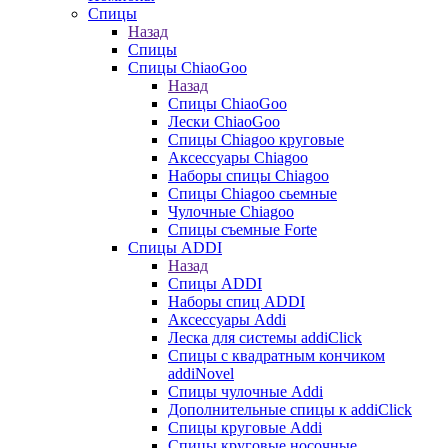
Спицы
Назад
Спицы
Спицы ChiaoGoo
Назад
Спицы ChiaoGoo
Лески ChiaoGoo
Cпицы Сhiagoo круговые
Аксессуары Chiagoo
Наборы спицы Chiagoo
Спицы Chiagoo сьемные
Чулочные Chiagoo
Спицы съемные Forte
Спицы ADDI
Назад
Спицы ADDI
Наборы спиц ADDI
Аксессуары Addi
Леска для системы addiClick
Спицы с квадратным кончиком
addiNovel
Спицы чулочные Addi
Дополнительные спицы к addiClick
Спицы круговые Addi
Спицы круговые носочные