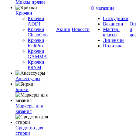
Миксы пряжи
О магазине
Крючки
Крючки
Сотрудники
ADDI
Вакансии
Оп
Крючки
Акции
Новости
Мастер-
и
ChiaoGoo
классы
до
Крючки
Лицензии
KnitPro
Политика
Крючки
GAMMA
Крючки
PRYM
Аксессуары
Бирки
Маркеры для
вязания
Средство для
стирки