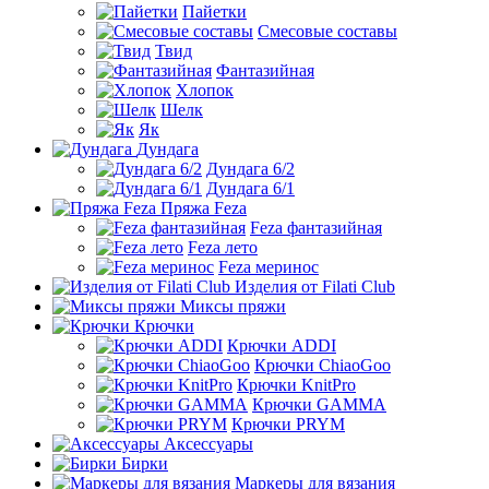
Пайетки
Смесовые составы
Твид
Фантазийная
Хлопок
Шелк
Як
Дундага
Дундага 6/2
Дундага 6/1
Пряжа Feza
Feza фантазийная
Feza лето
Feza меринос
Изделия от Filati Club
Миксы пряжи
Крючки
Крючки ADDI
Крючки ChiaoGoo
Крючки KnitPro
Крючки GAMMA
Крючки PRYM
Аксессуары
Бирки
Маркеры для вязания