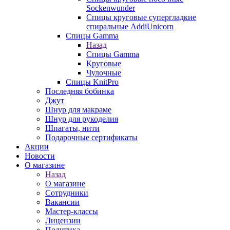
Sockenwunder
Спицы круговые супергладкие
спиральные AddiUnicorn
Спицы Gamma
Назад
Спицы Gamma
Круговые
Чулочные
Спицы KnitPro
Последняя бобинка
Джут
Шнур для макраме
Шнур для рукоделия
Шпагаты, нити
Подарочные сертификаты
Акции
Новости
О магазине
Назад
О магазине
Сотрудники
Вакансии
Мастер-классы
Лицензии
Политика