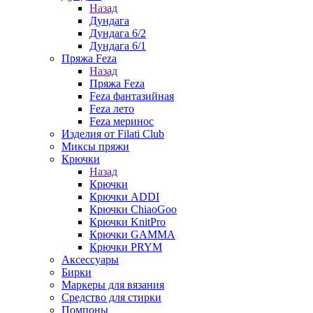
Назад
Дундага
Дундага 6/2
Дундага 6/1
Пряжа Feza
Назад
Пряжа Feza
Feza фантазийная
Feza лето
Feza меринос
Изделия от Filati Club
Миксы пряжи
Крючки
Назад
Крючки
Крючки ADDI
Крючки ChiaoGoo
Крючки KnitPro
Крючки GAMMA
Крючки PRYM
Аксессуары
Бирки
Маркеры для вязания
Средство для стирки
Помпоны