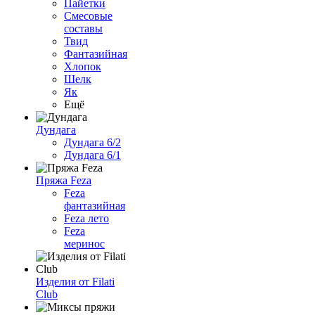
Пайетки
Смесовые
составы
Твид
Фантазийная
Хлопок
Шелк
Як
Ещё
Дундага
Дундага 6/2
Дундага 6/1
Пряжа Feza
Feza
фантазийная
Feza лето
Feza
меринос
Изделия от Filati
Club