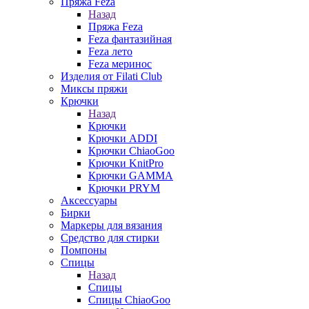
Пряжа Feza
Назад
Пряжа Feza
Feza фантазийная
Feza лето
Feza меринос
Изделия от Filati Club
Миксы пряжи
Крючки
Назад
Крючки
Крючки ADDI
Крючки ChiaoGoo
Крючки KnitPro
Крючки GAMMA
Крючки PRYM
Аксессуары
Бирки
Маркеры для вязания
Средство для стирки
Помпоны
Спицы
Назад
Спицы
Спицы ChiaoGoo