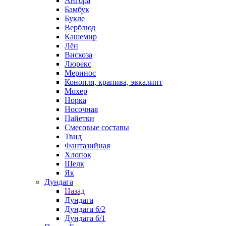
Ангора
Бамбук
Букле
Верблюд
Кашемир
Лён
Вискоза
Люрекс
Меринос
Конопля, крапива, эвкалипт
Мохер
Норка
Носочная
Пайетки
Смесовые составы
Твид
Фантазийная
Хлопок
Шелк
Як
Дундага
Назад
Дундага
Дундага 6/2
Дундага 6/1