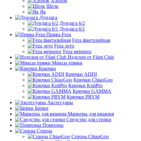
Хлопок
Шелк
Як
Дундага
Дундага 6/2
Дундага 6/1
Пряжа Feza
Feza фантазийная
Feza лето
Feza меринос
Изделия от Filati Club
Миксы пряжи
Крючки
Крючки ADDI
Крючки ChiaoGoo
Крючки KnitPro
Крючки GAMMA
Крючки PRYM
Аксессуары
Бирки
Маркеры для вязания
Средство для стирки
Помпоны
Спицы
Спицы ChiaoGoo