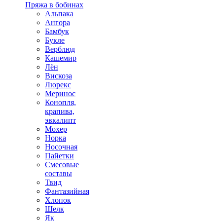
Пряжа в бобинах
Альпака
Ангора
Бамбук
Букле
Верблюд
Кашемир
Лён
Вискоза
Люрекс
Меринос
Конопля,
крапива,
эвкалипт
Мохер
Норка
Носочная
Пайетки
Смесовые
составы
Твид
Фантазийная
Хлопок
Шелк
Як