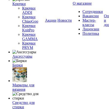
О магазине
Крючки
Крючки
Сотрудники
ADDI
Вакансии
Оп
Крючки
Акции
Новости
Мастер-
и
ChiaoGoo
классы
до
Крючки
Лицензии
KnitPro
Политика
Крючки
GAMMA
Крючки
PRYM
Аксессуары
Бирки
Маркеры для
вязания
Средство для
стирки