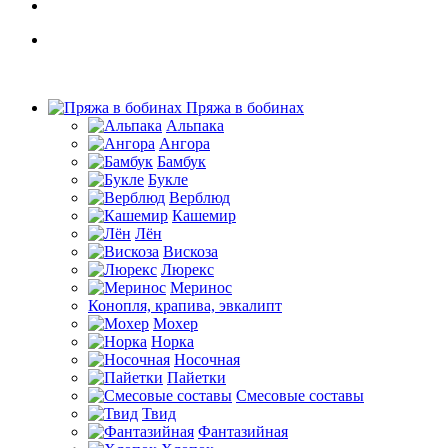
Пряжа в бобинах
Альпака
Ангора
Бамбук
Букле
Верблюд
Кашемир
Лён
Вискоза
Люрекс
Меринос
Конопля, крапива, эвкалипт
Мохер
Норка
Носочная
Пайетки
Смесовые составы
Твид
Фантазийная