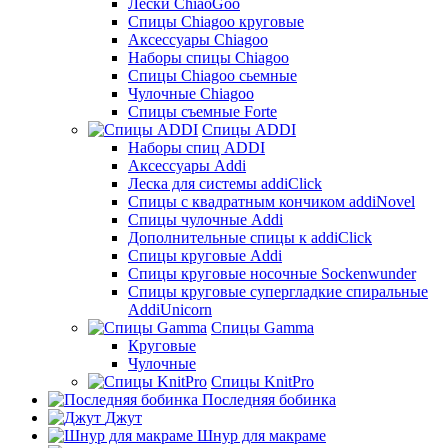
Лески ChiaoGoo
Cпицы Сhiagoo круговые
Аксессуары Chiagoo
Наборы спицы Chiagoo
Спицы Chiagoo сьемные
Чулочные Chiagoo
Спицы съемные Forte
Спицы ADDI
Наборы спиц ADDI
Аксессуары Addi
Леска для системы addiClick
Спицы с квадратным кончиком addiNovel
Спицы чулочные Addi
Дополнительные спицы к addiClick
Спицы круговые Addi
Спицы круговые носочные Sockenwunder
Спицы круговые супергладкие спиральные
AddiUnicorn
Спицы Gamma
Круговые
Чулочные
Спицы KnitPro
Последняя бобинка
Джут
Шнур для макраме