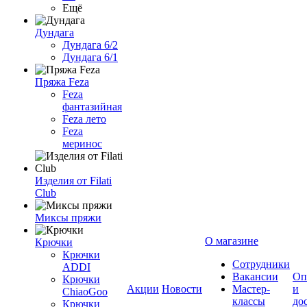
Ещё
Дундага
Дундага 6/2
Дундага 6/1
Пряжа Feza
Feza
фантазийная
Feza лето
Feza
меринос
Изделия от Filati
Club
Миксы пряжи
О магазине
Крючки
Крючки
Сотрудники
ADDI
Вакансии
Оп
Крючки
Акции
Новости
Мастер-
и
ChiaoGoo
классы
до
Крючки