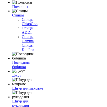
Помпоны
Спицы
Спицы
ChiaoGoo
Спицы
ADDI
Спицы
Gamma
Спицы
KnitPro
Последняя
бобинка
Джут
Шнур для макраме
Шнур для
рукоделия