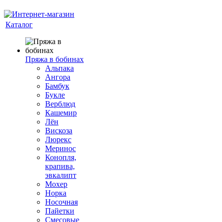
Каталог
Пряжа в бобинах
Альпака
Ангора
Бамбук
Букле
Верблюд
Кашемир
Лён
Вискоза
Люрекс
Меринос
Конопля,
крапива,
эвкалипт
Мохер
Норка
Носочная
Пайетки
Смесовые