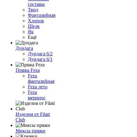
составы
Твид
Фантазийная
Хлопок
Шелк
Як
Ещё
Дундага
Дундага 6/2
Дундага 6/1
Пряжа Feza
Feza
фантазийная
Feza лето
Feza
меринос
Изделия от Filati
Club
Миксы пряжи