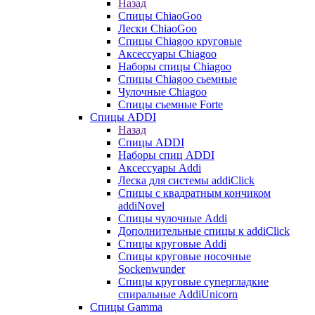
Назад
Спицы ChiaoGoo
Лески ChiaoGoo
Cпицы Сhiagoo круговые
Аксессуары Chiagoo
Наборы спицы Chiagoo
Спицы Chiagoo сьемные
Чулочные Chiagoo
Спицы съемные Forte
Спицы ADDI
Назад
Спицы ADDI
Наборы спиц ADDI
Аксессуары Addi
Леска для системы addiClick
Спицы с квадратным кончиком
addiNovel
Спицы чулочные Addi
Дополнительные спицы к addiClick
Спицы круговые Addi
Спицы круговые носочные
Sockenwunder
Спицы круговые супергладкие
спиральные AddiUnicorn
Спицы Gamma