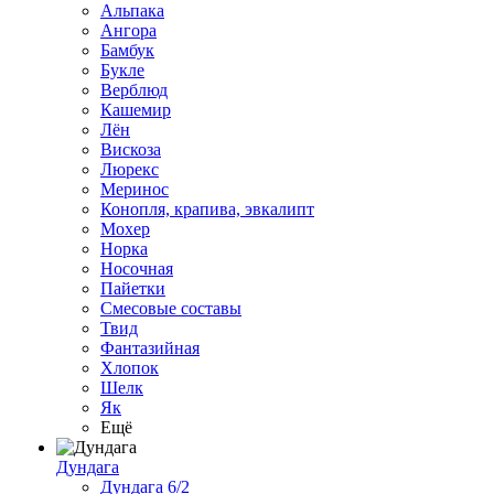
Альпака
Ангора
Бамбук
Букле
Верблюд
Кашемир
Лён
Вискоза
Люрекс
Меринос
Конопля, крапива, эвкалипт
Мохер
Норка
Носочная
Пайетки
Смесовые составы
Твид
Фантазийная
Хлопок
Шелк
Як
Ещё
Дундага
Дундага 6/2