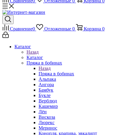
Сравнение
0
Отложенные
0
Корзина
0
Сравнение
0
Отложенные
0
Корзина
0
Каталог
Назад
Каталог
Пряжа в бобинах
Назад
Пряжа в бобинах
Альпака
Ангора
Бамбук
Букле
Верблюд
Кашемир
Лён
Вискоза
Люрекс
Меринос
Конопля, крапива, эвкалипт