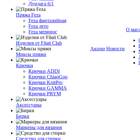
Дундага 6/1
Пряжа Feza
Feza фантазийная
Feza лето
О маг
Feza меринос
Изделия от Filati Club
Акции
Новости
Миксы пряжи
Крючки
Крючки ADDI
Крючки ChiaoGoo
Крючки KnitPro
Крючки GAMMA
Крючки PRYM
Аксессуары
Бирки
Маркеры для вязания
Средство для стирки