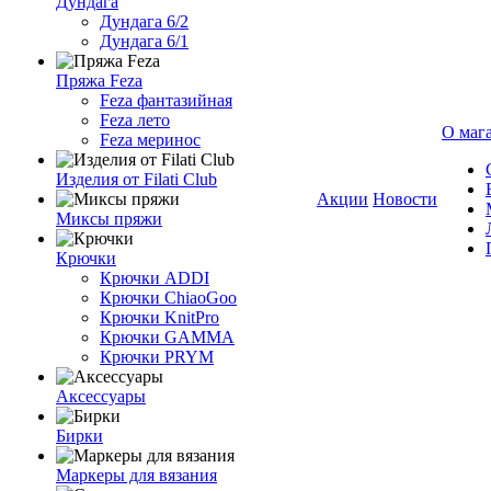
Дундага
Дундага 6/2
Дундага 6/1
Пряжа Feza
Feza фантазийная
Feza лето
О маг
Feza меринос
Изделия от Filati Club
Акции
Новости
Миксы пряжи
Крючки
Крючки ADDI
Крючки ChiaoGoo
Крючки KnitPro
Крючки GAMMA
Крючки PRYM
Аксессуары
Бирки
Маркеры для вязания