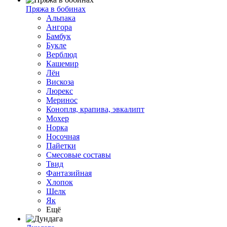
Пряжа в бобинах
Альпака
Ангора
Бамбук
Букле
Верблюд
Кашемир
Лён
Вискоза
Люрекс
Меринос
Конопля, крапива, эвкалипт
Мохер
Норка
Носочная
Пайетки
Смесовые составы
Твид
Фантазийная
Хлопок
Шелк
Як
Ещё