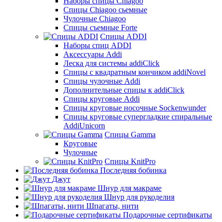
Наборы спицы Chiagoo
Спицы Chiagoo сьемные
Чулочные Chiagoo
Спицы съемные Forte
Спицы ADDI
Наборы спиц ADDI
Аксессуары Addi
Леска для системы addiClick
Спицы с квадратным кончиком addiNovel
Спицы чулочные Addi
Дополнительные спицы к addiClick
Спицы круговые Addi
Спицы круговые носочные Sockenwunder
Спицы круговые супергладкие спиральные
AddiUnicorn
Спицы Gamma
Круговые
Чулочные
Спицы KnitPro
Последняя бобинка
Джут
Шнур для макраме
Шнур для рукоделия
Шпагаты, нити
Подарочные сертификаты