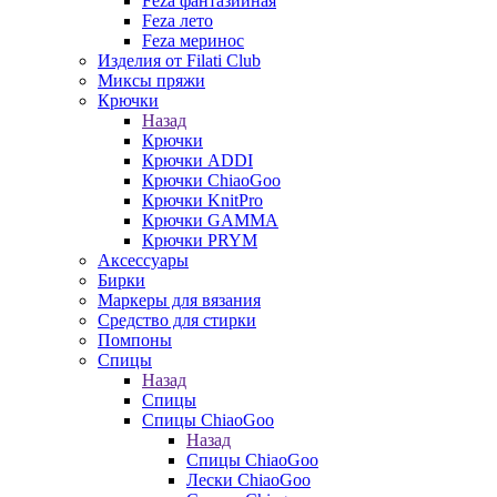
Feza фантазийная
Feza лето
Feza меринос
Изделия от Filati Club
Миксы пряжи
Крючки
Назад
Крючки
Крючки ADDI
Крючки ChiaoGoo
Крючки KnitPro
Крючки GAMMA
Крючки PRYM
Аксессуары
Бирки
Маркеры для вязания
Средство для стирки
Помпоны
Спицы
Назад
Спицы
Спицы ChiaoGoo
Назад
Спицы ChiaoGoo
Лески ChiaoGoo