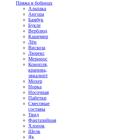
Пряжа в бобинах
Альпака
Ангора
Бамбук
Букле
Верблюд
Кашемир
Лён
Вискоза
Люрекс
Меринос
Конопля,
крапива,
эвкалипт
Мохер
Норка
Носочная
Пайетки
Смесовые
составы
Твид
Фантазийная
Хлопок
Шелк
Як