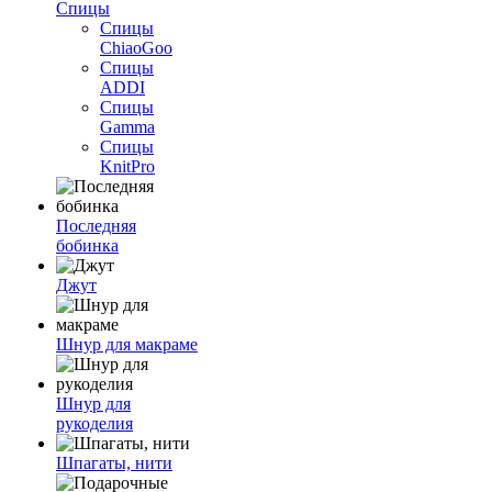
Спицы
Спицы
ChiaoGoo
Спицы
ADDI
Спицы
Gamma
Спицы
KnitPro
Последняя
бобинка
Джут
Шнур для макраме
Шнур для
рукоделия
Шпагаты, нити