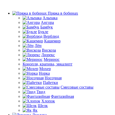
Пряжа в бобинах
Альпака
Ангора
Бамбук
Букле
Верблюд
Кашемир
Лён
Вискоза
Люрекс
Меринос
Конопля, крапива, эвкалипт
Мохер
Норка
Носочная
Пайетки
Смесовые составы
Твид
Фантазийная
Хлопок
Шелк
Як
Дундага