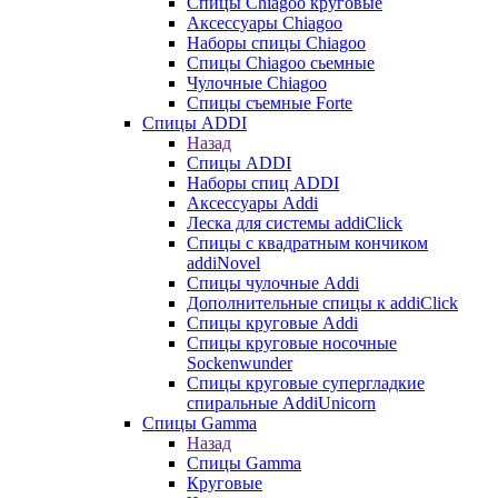
Cпицы Сhiagoo круговые
Аксессуары Chiagoo
Наборы спицы Chiagoo
Спицы Chiagoo сьемные
Чулочные Chiagoo
Спицы съемные Forte
Спицы ADDI
Назад
Спицы ADDI
Наборы спиц ADDI
Аксессуары Addi
Леска для системы addiClick
Спицы с квадратным кончиком
addiNovel
Спицы чулочные Addi
Дополнительные спицы к addiClick
Спицы круговые Addi
Спицы круговые носочные
Sockenwunder
Спицы круговые супергладкие
спиральные AddiUnicorn
Спицы Gamma
Назад
Спицы Gamma
Круговые