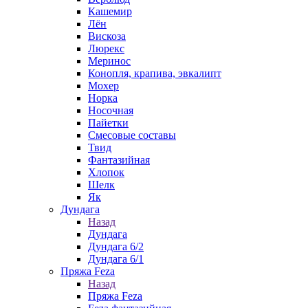
Кашемир
Лён
Вискоза
Люрекс
Меринос
Конопля, крапива, эвкалипт
Мохер
Норка
Носочная
Пайетки
Смесовые составы
Твид
Фантазийная
Хлопок
Шелк
Як
Дундага
Назад
Дундага
Дундага 6/2
Дундага 6/1
Пряжа Feza
Назад
Пряжа Feza