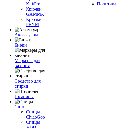
KnitPro
Политика
Крючки
GAMMA
Крючки
PRYM
Аксессуары
Бирки
Маркеры для
вязания
Средство для
стирки
Помпоны
Спицы
Спицы
ChiaoGoo
Спицы
ADDI