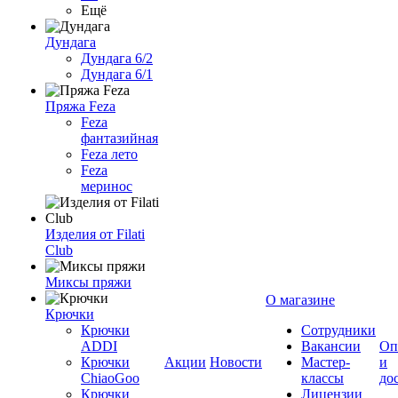
Ещё
Дундага
Дундага 6/2
Дундага 6/1
Пряжа Feza
Feza
фантазийная
Feza лето
Feza
меринос
Изделия от Filati
Club
Миксы пряжи
О магазине
Крючки
Крючки
Сотрудники
ADDI
Вакансии
Оп
Крючки
Акции
Новости
Мастер-
и
ChiaoGoo
классы
до
Крючки
Лицензии