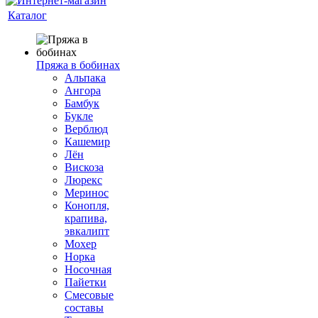
Каталог
Пряжа в бобинах
Альпака
Ангора
Бамбук
Букле
Верблюд
Кашемир
Лён
Вискоза
Люрекс
Меринос
Конопля,
крапива,
эвкалипт
Мохер
Норка
Носочная
Пайетки
Смесовые
составы