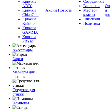
Крючки
Сотрудники
ADDI
Вакансии
Оп
Крючки
Акции
Новости
Мастер-
и
ChiaoGoo
классы
до
Крючки
Лицензии
KnitPro
Политика
Крючки
GAMMA
Крючки
PRYM
Аксессуары
Бирки
Маркеры для
вязания
Средство для
стирки
Помпоны