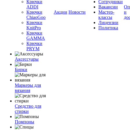
Крючки
Сотрудники
ADDI
Вакансии
Оп
Крючки
Акции
Новости
Мастер-
и
ChiaoGoo
классы
до
Крючки
Лицензии
KnitPro
Политика
Крючки
GAMMA
Крючки
PRYM
Аксессуары
Бирки
Маркеры для
вязания
Средство для
стирки
Помпоны