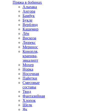
Пряжа в бобинах
Альпака
Ангора
Бамбук
Букле
Верблюд
Кашемир
Лён
Вискоза
Люрекс
Меринос
Конопля,
крапива,
эвкалипт
Мохер
Норка
Носочная
Пайетки
Смесовые
составы
Твид
Фантазийная
Хлопок
Шелк
Як