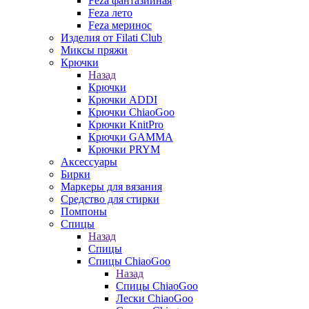
Feza фантазийная
Feza лето
Feza меринос
Изделия от Filati Club
Миксы пряжи
Крючки
Назад
Крючки
Крючки ADDI
Крючки ChiaoGoo
Крючки KnitPro
Крючки GAMMA
Крючки PRYM
Аксессуары
Бирки
Маркеры для вязания
Средство для стирки
Помпоны
Спицы
Назад
Спицы
Спицы ChiaoGoo
Назад
Спицы ChiaoGoo
Лески ChiaoGoo