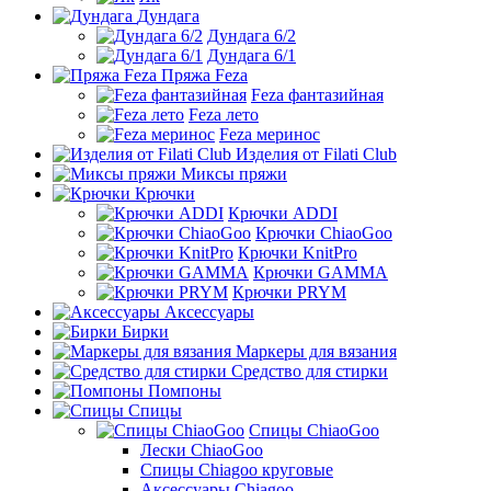
Дундага
Дундага 6/2
Дундага 6/1
Пряжа Feza
Feza фантазийная
Feza лето
Feza меринос
Изделия от Filati Club
Миксы пряжи
Крючки
Крючки ADDI
Крючки ChiaoGoo
Крючки KnitPro
Крючки GAMMA
Крючки PRYM
Аксессуары
Бирки
Маркеры для вязания
Средство для стирки
Помпоны
Спицы
Спицы ChiaoGoo
Лески ChiaoGoo
Cпицы Сhiagoo круговые
Аксессуары Chiagoo