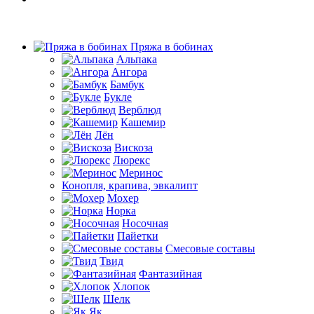
Пряжа в бобинах
Альпака
Ангора
Бамбук
Букле
Верблюд
Кашемир
Лён
Вискоза
Люрекс
Меринос
Конопля, крапива, эвкалипт
Мохер
Норка
Носочная
Пайетки
Смесовые составы
Твид
Фантазийная
Хлопок
Шелк
Як