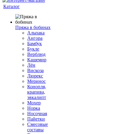
Каталог
Пряжа в бобинах
Альпака
Ангора
Бамбук
Букле
Верблюд
Кашемир
Лён
Вискоза
Люрекс
Меринос
Конопля,
крапива,
эвкалипт
Мохер
Норка
Носочная
Пайетки
Смесовые
составы