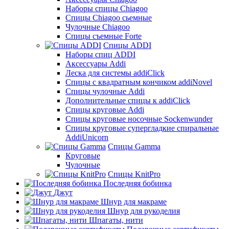
Наборы спицы Chiagoo
Спицы Chiagoo сьемные
Чулочные Chiagoo
Спицы съемные Forte
Спицы ADDI
Наборы спиц ADDI
Аксессуары Addi
Леска для системы addiClick
Спицы с квадратным кончиком addiNovel
Спицы чулочные Addi
Дополнительные спицы к addiClick
Спицы круговые Addi
Спицы круговые носочные Sockenwunder
Спицы круговые супергладкие спиральные
AddiUnicorn
Спицы Gamma
Круговые
Чулочные
Спицы KnitPro
Последняя бобинка
Джут
Шнур для макраме
Шнур для рукоделия
Шпагаты, нити