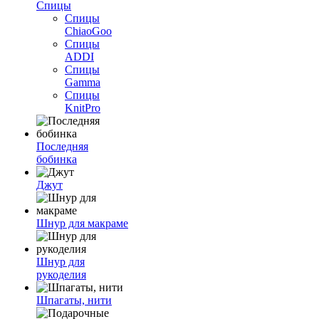
Спицы
Спицы
ChiaoGoo
Спицы
ADDI
Спицы
Gamma
Спицы
KnitPro
Последняя
бобинка
Джут
Шнур для макраме
Шнур для
рукоделия
Шпагаты, нити