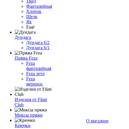
Твид
Фантазийная
Хлопок
Шелк
Як
Ещё
Дундага
Дундага 6/2
Дундага 6/1
Пряжа Feza
Feza
фантазийная
Feza лето
Feza
меринос
Изделия от Filati
Club
Миксы пряжи
О магазине
Крючки