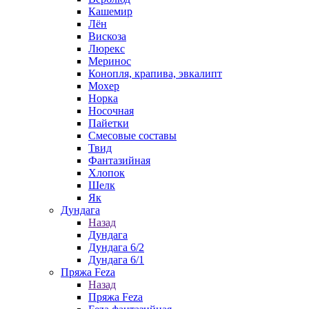
Кашемир
Лён
Вискоза
Люрекс
Меринос
Конопля, крапива, эвкалипт
Мохер
Норка
Носочная
Пайетки
Смесовые составы
Твид
Фантазийная
Хлопок
Шелк
Як
Дундага
Назад
Дундага
Дундага 6/2
Дундага 6/1
Пряжа Feza
Назад
Пряжа Feza