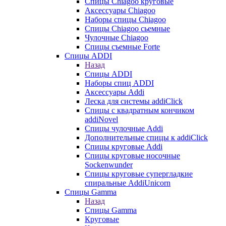
Cпицы Сhiagoo круговые
Аксессуары Chiagoo
Наборы спицы Chiagoo
Спицы Chiagoo сьемные
Чулочные Chiagoo
Спицы съемные Forte
Спицы ADDI
Назад
Спицы ADDI
Наборы спиц ADDI
Аксессуары Addi
Леска для системы addiClick
Спицы с квадратным кончиком
addiNovel
Спицы чулочные Addi
Дополнительные спицы к addiClick
Спицы круговые Addi
Спицы круговые носочные
Sockenwunder
Спицы круговые супергладкие
спиральные AddiUnicorn
Спицы Gamma
Назад
Спицы Gamma
Круговые