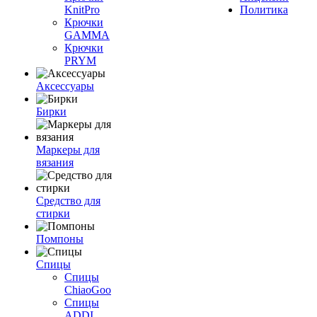
KnitPro
Политика
Крючки
GAMMA
Крючки
PRYM
Аксессуары
Бирки
Маркеры для
вязания
Средство для
стирки
Помпоны
Спицы
Спицы
ChiaoGoo
Спицы
ADDI