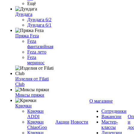
Ещё
Дундага
Дундага 6/2
Дундага 6/1
Пряжа Feza
Feza
фантазийная
Feza лето
Feza
меринос
Изделия от Filati
Club
Миксы пряжи
О магазине
Крючки
Крючки
Сотрудники
ADDI
Вакансии
Оп
Крючки
Акции
Новости
Мастер-
и
ChiaoGoo
классы
до
Крючки
Лицензии