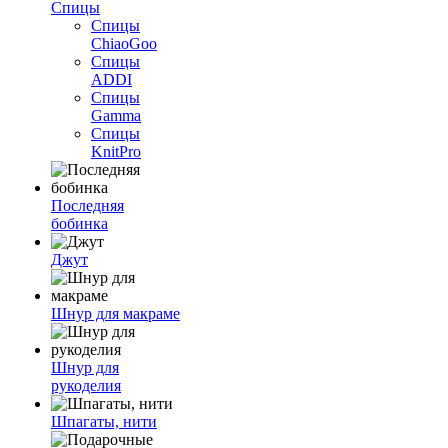
Спицы
Спицы
ChiaoGoo
Спицы
ADDI
Спицы
Gamma
Спицы
KnitPro
Последняя
бобинка
Джут
Шнур для макраме
Шнур для
рукоделия
Шпагаты, нити