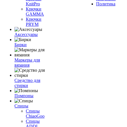
KnitPro
Политика
Крючки
GAMMA
Крючки
PRYM
Аксессуары
Бирки
Маркеры для
вязания
Средство для
стирки
Помпоны
Спицы
Спицы
ChiaoGoo
Спицы
ADDI