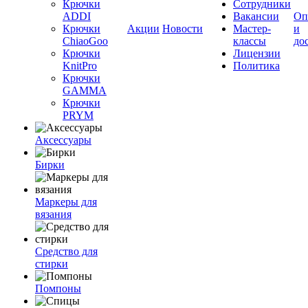
Крючки
Сотрудники
ADDI
Вакансии
Оп
Крючки
Акции
Новости
Мастер-
и
ChiaoGoo
классы
до
Крючки
Лицензии
KnitPro
Политика
Крючки
GAMMA
Крючки
PRYM
Аксессуары
Бирки
Маркеры для
вязания
Средство для
стирки
Помпоны