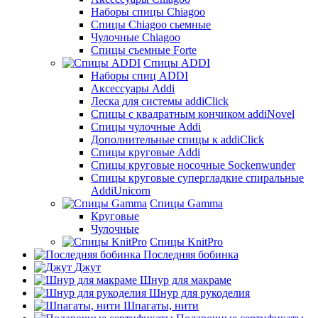
Наборы спицы Chiagoo
Спицы Chiagoo сьемные
Чулочные Chiagoo
Спицы съемные Forte
Спицы ADDI
Наборы спиц ADDI
Аксессуары Addi
Леска для системы addiClick
Спицы с квадратным кончиком addiNovel
Спицы чулочные Addi
Дополнительные спицы к addiClick
Спицы круговые Addi
Спицы круговые носочные Sockenwunder
Спицы круговые супергладкие спиральные
AddiUnicorn
Спицы Gamma
Круговые
Чулочные
Спицы KnitPro
Последняя бобинка
Джут
Шнур для макраме
Шнур для рукоделия
Шпагаты, нити