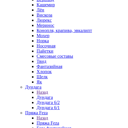
Кашемир
Лён
Вискоза
Люрекс
Меринос
Конопля, крапива, эвкалипт
Мохер
Норка
Носочная
Пайетки
Смесовые составы
Твид
Фантазийная
Хлопок
Шелк
Як
Дундага
Назад
Дундага
Дундага 6/2
Дундага 6/1
Пряжа Feza
Назад
Пряжа Feza