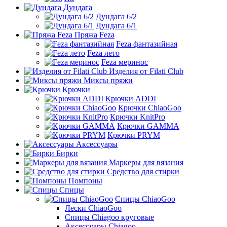
Дундага
Дундага 6/2
Дундага 6/1
Пряжа Feza
Feza фантазийная
Feza лето
Feza меринос
Изделия от Filati Club
Миксы пряжи
Крючки
Крючки ADDI
Крючки ChiaoGoo
Крючки KnitPro
Крючки GAMMA
Крючки PRYM
Аксессуары
Бирки
Маркеры для вязания
Средство для стирки
Помпоны
Спицы
Спицы ChiaoGoo
Лески ChiaoGoo
Cпицы Сhiagoo круговые
Аксессуары Chiagoo