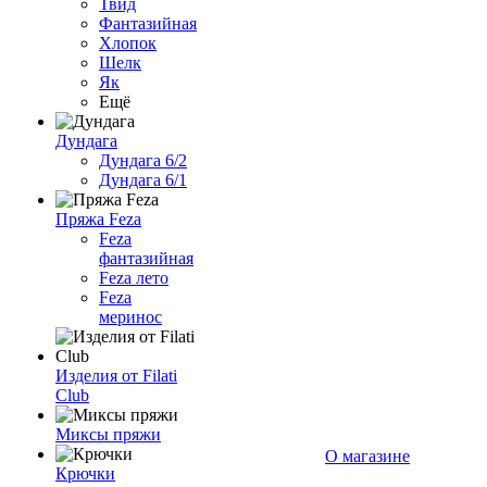
Твид
Фантазийная
Хлопок
Шелк
Як
Ещё
Дундага
Дундага 6/2
Дундага 6/1
Пряжа Feza
Feza
фантазийная
Feza лето
Feza
меринос
Изделия от Filati
Club
Миксы пряжи
О магазине
Крючки