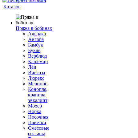
Каталог
Пряжа в бобинах
Альпака
Ангора
Бамбук
Букле
Верблюд
Кашемир
Лён
Вискоза
Люрекс
Меринос
Конопля,
крапива,
эвкалипт
Мохер
Норка
Носочная
Пайетки
Смесовые
составы