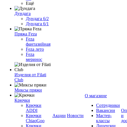
Ещё
Дундага
Дундага 6/2
Дундага 6/1
Пряжа Feza
Feza
фантазийная
Feza лето
Feza
меринос
Изделия от Filati
Club
Миксы пряжи
О магазине
Крючки
Крючки
Сотрудники
ADDI
Вакансии
Оп
Крючки
Акции
Новости
Мастер-
и
ChiaoGoo
классы
до
Крючки
Лицензии