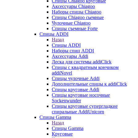
Cпицы Сhiagoo круговые
Аксессуары Chiagoo
Наборы спицы Chiagoo
Спицы Chiagoo сьемные
Чулочные Chiagoo
Спицы съемные Forte
Спицы ADDI
Назад
Спицы ADDI
Наборы спиц ADDI
Аксессуары Addi
Леска для системы addiClick
Спицы с квадратным кончиком
addiNovel
Спицы чулочные Addi
Дополнительные спицы к addiClick
Спицы круговые Addi
Спицы круговые носочные
Sockenwunder
Спицы круговые супергладкие
спиральные AddiUnicorn
Спицы Gamma
Назад
Спицы Gamma
Круговые