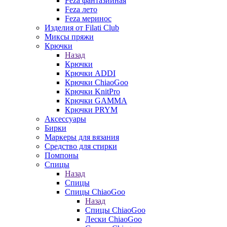
Feza фантазийная
Feza лето
Feza меринос
Изделия от Filati Club
Миксы пряжи
Крючки
Назад
Крючки
Крючки ADDI
Крючки ChiaoGoo
Крючки KnitPro
Крючки GAMMA
Крючки PRYM
Аксессуары
Бирки
Маркеры для вязания
Средство для стирки
Помпоны
Спицы
Назад
Спицы
Спицы ChiaoGoo
Назад
Спицы ChiaoGoo
Лески ChiaoGoo