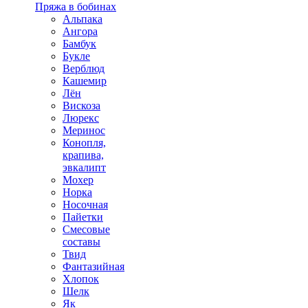
Пряжа в бобинах
Альпака
Ангора
Бамбук
Букле
Верблюд
Кашемир
Лён
Вискоза
Люрекс
Меринос
Конопля,
крапива,
эвкалипт
Мохер
Норка
Носочная
Пайетки
Смесовые
составы
Твид
Фантазийная
Хлопок
Шелк
Як