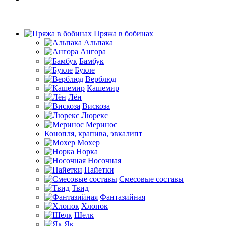
Пряжа в бобинах
Альпака
Ангора
Бамбук
Букле
Верблюд
Кашемир
Лён
Вискоза
Люрекс
Меринос
Конопля, крапива, эвкалипт
Мохер
Норка
Носочная
Пайетки
Смесовые составы
Твид
Фантазийная
Хлопок
Шелк
Як