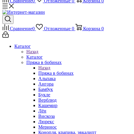
Сравнение
0
Отложенные
0
Корзина
0
Сравнение
0
Отложенные
0
Корзина
0
Каталог
Назад
Каталог
Пряжа в бобинах
Назад
Пряжа в бобинах
Альпака
Ангора
Бамбук
Букле
Верблюд
Кашемир
Лён
Вискоза
Люрекс
Меринос
Конопля, крапива, эвкалипт