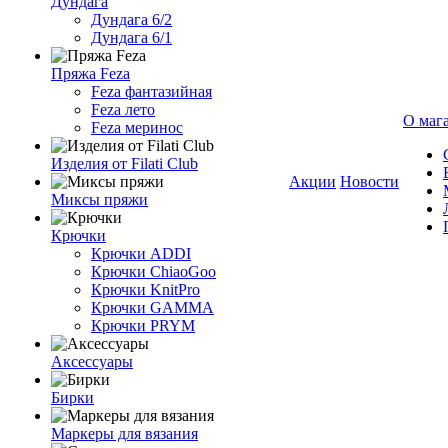
Дундага
Дундага 6/2
Дундага 6/1
Пряжа Feza
Feza фантазийная
Feza лето
О маг
Feza меринос
Изделия от Filati Club
Акции
Новости
Миксы пряжи
Крючки
Крючки ADDI
Крючки ChiaoGoo
Крючки KnitPro
Крючки GAMMA
Крючки PRYM
Аксессуары
Бирки
Маркеры для вязания