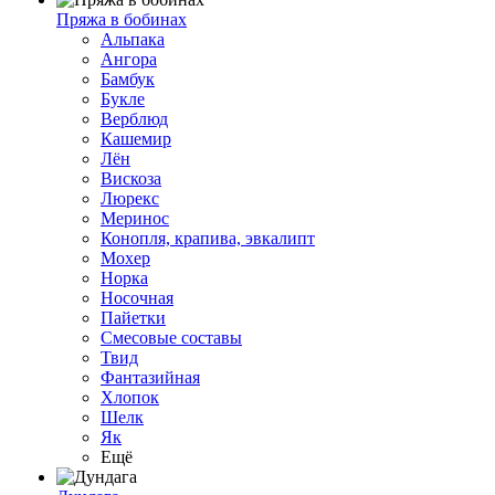
Пряжа в бобинах
Альпака
Ангора
Бамбук
Букле
Верблюд
Кашемир
Лён
Вискоза
Люрекс
Меринос
Конопля, крапива, эвкалипт
Мохер
Норка
Носочная
Пайетки
Смесовые составы
Твид
Фантазийная
Хлопок
Шелк
Як
Ещё