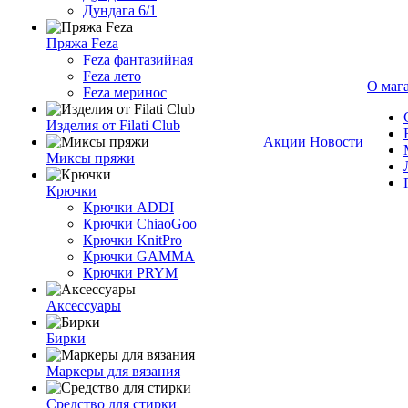
Дундага 6/1
Пряжа Feza
Feza фантазийная
Feza лето
О маг
Feza меринос
Изделия от Filati Club
Акции
Новости
Миксы пряжи
Крючки
Крючки ADDI
Крючки ChiaoGoo
Крючки KnitPro
Крючки GAMMA
Крючки PRYM
Аксессуары
Бирки
Маркеры для вязания
Средство для стирки