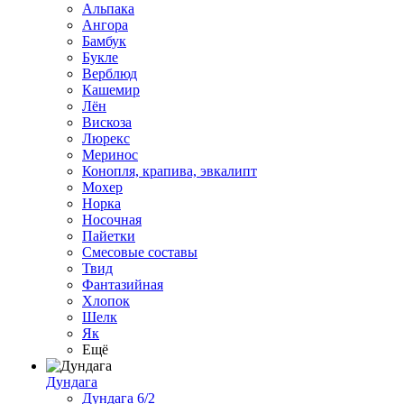
Альпака
Ангора
Бамбук
Букле
Верблюд
Кашемир
Лён
Вискоза
Люрекс
Меринос
Конопля, крапива, эвкалипт
Мохер
Норка
Носочная
Пайетки
Смесовые составы
Твид
Фантазийная
Хлопок
Шелк
Як
Ещё
Дундага
Дундага 6/2