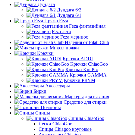
Дундага
Дундага 6/2
Дундага 6/1
Пряжа Feza
Feza фантазийная
Feza лето
Feza меринос
Изделия от Filati Club
Миксы пряжи
Крючки
Крючки ADDI
Крючки ChiaoGoo
Крючки KnitPro
Крючки GAMMA
Крючки PRYM
Аксессуары
Бирки
Маркеры для вязания
Средство для стирки
Помпоны
Спицы
Спицы ChiaoGoo
Лески ChiaoGoo
Cпицы Сhiagoo круговые
Аксессуары Chiagoo