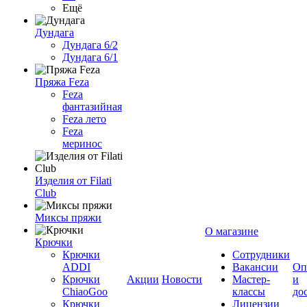
Ещё
Дундага
Дундага 6/2
Дундага 6/1
Пряжа Feza
Feza
фантазийная
Feza лето
Feza
меринос
Изделия от Filati
Club
Миксы пряжи
О магазине
Крючки
Крючки
Сотрудники
ADDI
Вакансии
Оп
Крючки
Акции
Новости
Мастер-
и
ChiaoGoo
классы
до
Крючки
Лицензии