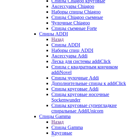
Cпицы Сhiagoo круговые
Аксессуары Chiagoo
Наборы спицы Chiagoo
Спицы Chiagoo сьемные
Чулочные Chiagoo
Спицы съемные Forte
Спицы ADDI
Назад
Спицы ADDI
Наборы спиц ADDI
Аксессуары Addi
Леска для системы addiClick
Спицы с квадратным кончиком
addiNovel
Спицы чулочные Addi
Дополнительные спицы к addiClick
Спицы круговые Addi
Спицы круговые носочные
Sockenwunder
Спицы круговые супергладкие
спиральные AddiUnicorn
Спицы Gamma
Назад
Спицы Gamma
Круговые