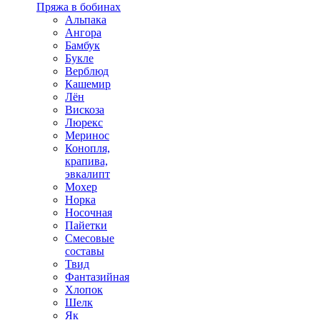
Пряжа в бобинах
Альпака
Ангора
Бамбук
Букле
Верблюд
Кашемир
Лён
Вискоза
Люрекс
Меринос
Конопля,
крапива,
эвкалипт
Мохер
Норка
Носочная
Пайетки
Смесовые
составы
Твид
Фантазийная
Хлопок
Шелк
Як