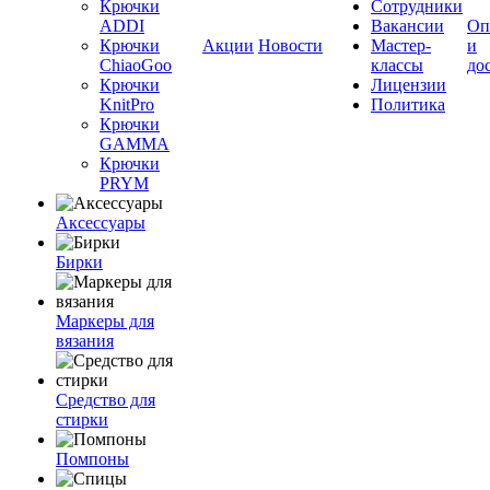
Крючки
Сотрудники
ADDI
Вакансии
Оп
Крючки
Акции
Новости
Мастер-
и
ChiaoGoo
классы
до
Крючки
Лицензии
KnitPro
Политика
Крючки
GAMMA
Крючки
PRYM
Аксессуары
Бирки
Маркеры для
вязания
Средство для
стирки
Помпоны