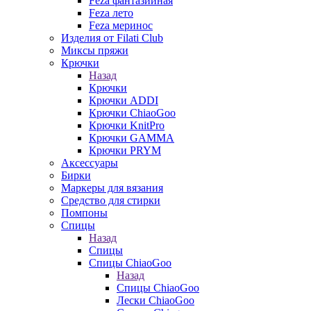
Feza фантазийная
Feza лето
Feza меринос
Изделия от Filati Club
Миксы пряжи
Крючки
Назад
Крючки
Крючки ADDI
Крючки ChiaoGoo
Крючки KnitPro
Крючки GAMMA
Крючки PRYM
Аксессуары
Бирки
Маркеры для вязания
Средство для стирки
Помпоны
Спицы
Назад
Спицы
Спицы ChiaoGoo
Назад
Спицы ChiaoGoo
Лески ChiaoGoo