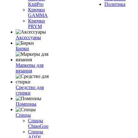
KnitPro
Политика
Крючки
GAMMA
Крючки
PRYM
Аксессуары
Бирки
Маркеры для
вязания
Средство для
стирки
Помпоны
Спицы
Спицы
ChiaoGoo
Спицы
ADDI