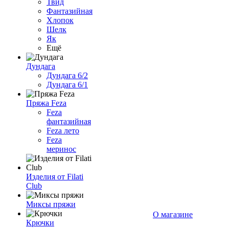
Твид
Фантазийная
Хлопок
Шелк
Як
Ещё
Дундага
Дундага 6/2
Дундага 6/1
Пряжа Feza
Feza
фантазийная
Feza лето
Feza
меринос
Изделия от Filati
Club
Миксы пряжи
О магазине
Крючки