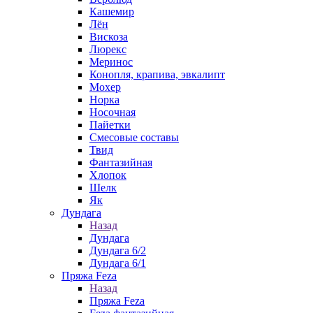
Кашемир
Лён
Вискоза
Люрекс
Меринос
Конопля, крапива, эвкалипт
Мохер
Норка
Носочная
Пайетки
Смесовые составы
Твид
Фантазийная
Хлопок
Шелк
Як
Дундага
Назад
Дундага
Дундага 6/2
Дундага 6/1
Пряжа Feza
Назад
Пряжа Feza