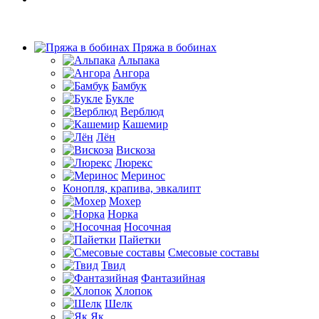
Пряжа в бобинах
Альпака
Ангора
Бамбук
Букле
Верблюд
Кашемир
Лён
Вискоза
Люрекс
Меринос
Конопля, крапива, эвкалипт
Мохер
Норка
Носочная
Пайетки
Смесовые составы
Твид
Фантазийная
Хлопок
Шелк
Як