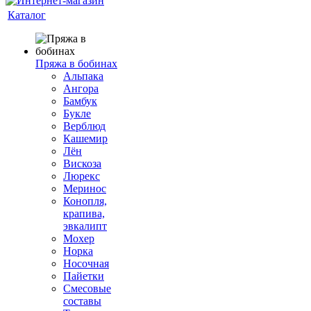
Каталог
Пряжа в бобинах
Альпака
Ангора
Бамбук
Букле
Верблюд
Кашемир
Лён
Вискоза
Люрекс
Меринос
Конопля,
крапива,
эвкалипт
Мохер
Норка
Носочная
Пайетки
Смесовые
составы