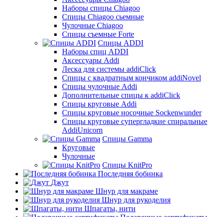
Наборы спицы Chiagoo
Спицы Chiagoo сьемные
Чулочные Chiagoo
Спицы съемные Forte
Спицы ADDI
Наборы спиц ADDI
Аксессуары Addi
Леска для системы addiClick
Спицы с квадратным кончиком addiNovel
Спицы чулочные Addi
Дополнительные спицы к addiClick
Спицы круговые Addi
Спицы круговые носочные Sockenwunder
Спицы круговые супергладкие спиральные
AddiUnicorn
Спицы Gamma
Круговые
Чулочные
Спицы KnitPro
Последняя бобинка
Джут
Шнур для макраме
Шнур для рукоделия
Шпагаты, нити