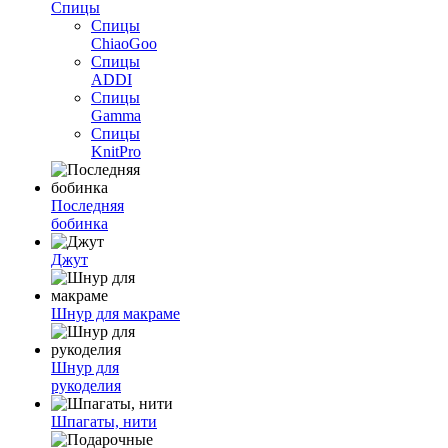
Спицы
Спицы
ChiaoGoo
Спицы
ADDI
Спицы
Gamma
Спицы
KnitPro
Последняя
бобинка
Джут
Шнур для макраме
Шнур для
рукоделия
Шпагаты, нити