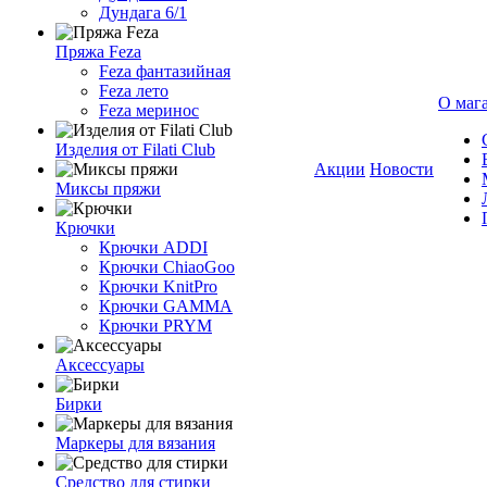
Дундага 6/1
Пряжа Feza
Feza фантазийная
Feza лето
О маг
Feza меринос
Изделия от Filati Club
Акции
Новости
Миксы пряжи
Крючки
Крючки ADDI
Крючки ChiaoGoo
Крючки KnitPro
Крючки GAMMA
Крючки PRYM
Аксессуары
Бирки
Маркеры для вязания
Средство для стирки