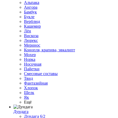
Альпака
Ангора
Бамбук
Букле
Верблюд
Кашемир
Лён
Вискоза
Люрекс
Меринос
Конопля, крапива, эвкалипт
Мохер
Норка
Носочная
Пайетки
Смесовые составы
Твид
Фантазийная
Хлопок
Шелк
Як
Ещё
Дундага
Дундага 6/2