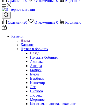
Сравнение
0
Отложенные
0
Корзина
0
Сравнение
0
Отложенные
0
Корзина
0
Каталог
Назад
Каталог
Пряжа в бобинах
Назад
Пряжа в бобинах
Альпака
Ангора
Бамбук
Букле
Верблюд
Кашемир
Лён
Вискоза
Люрекс
Меринос
Конопля, крапива, эвкалипт