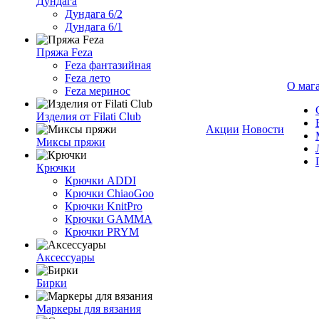
Дундага
Дундага 6/2
Дундага 6/1
Пряжа Feza
Feza фантазийная
Feza лето
О маг
Feza меринос
Изделия от Filati Club
Акции
Новости
Миксы пряжи
Крючки
Крючки ADDI
Крючки ChiaoGoo
Крючки KnitPro
Крючки GAMMA
Крючки PRYM
Аксессуары
Бирки
Маркеры для вязания