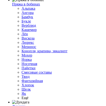
Пряжа в бобинах
Альпака
Ангора
Бамбук
Букле
Верблюд
Кашемир
Лён
Вискоза
Люрекс
Меринос
Конопля, крапива, эвкалипт
Мохер
Норка
Носочная
Пайетки
Смесовые составы
Твид
Фантазийная
Хлопок
Шелк
Як
Ещё