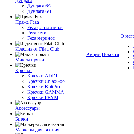
Дундага
Дундага 6/2
Дундага 6/1
Пряжа Feza
Feza фантазийная
Feza лето
О маг
Feza меринос
Изделия от Filati Club
Акции
Новости
Миксы пряжи
Крючки
Крючки ADDI
Крючки ChiaoGoo
Крючки KnitPro
Крючки GAMMA
Крючки PRYM
Аксессуары
Бирки
Маркеры для вязания