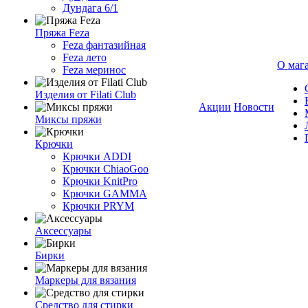
Дундага 6/1
Пряжа Feza
Feza фантазийная
Feza лето
О маг
Feza меринос
Изделия от Filati Club
Акции
Новости
Миксы пряжи
Крючки
Крючки ADDI
Крючки ChiaoGoo
Крючки KnitPro
Крючки GAMMA
Крючки PRYM
Аксессуары
Бирки
Маркеры для вязания
Средство для стирки