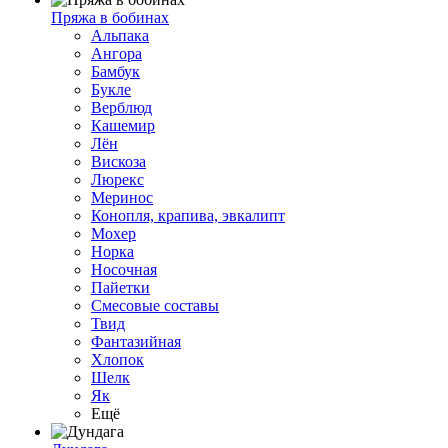
Пряжа в бобинах
Альпака
Ангора
Бамбук
Букле
Верблюд
Кашемир
Лён
Вискоза
Люрекс
Меринос
Конопля, крапива, эвкалипт
Мохер
Норка
Носочная
Пайетки
Смесовые составы
Твид
Фантазийная
Хлопок
Шелк
Як
Ещё