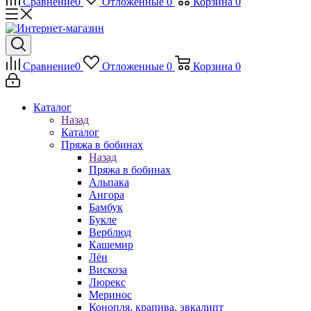
Сравнение
0
Отложенные
0
Корзина
0
Сравнение
0
Отложенные
0
Корзина
0
Каталог
Назад
Каталог
Пряжа в бобинах
Назад
Пряжа в бобинах
Альпака
Ангора
Бамбук
Букле
Верблюд
Кашемир
Лён
Вискоза
Люрекс
Меринос
Конопля, крапива, эвкалипт