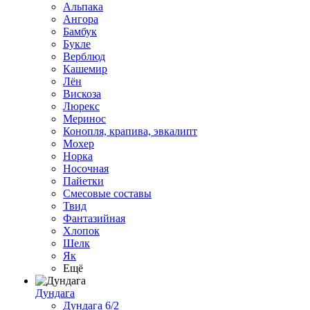
Альпака
Ангора
Бамбук
Букле
Верблюд
Кашемир
Лён
Вискоза
Люрекс
Меринос
Конопля, крапива, эвкалипт
Мохер
Норка
Носочная
Пайетки
Смесовые составы
Твид
Фантазийная
Хлопок
Шелк
Як
Ещё
Дундага
Дундага 6/2