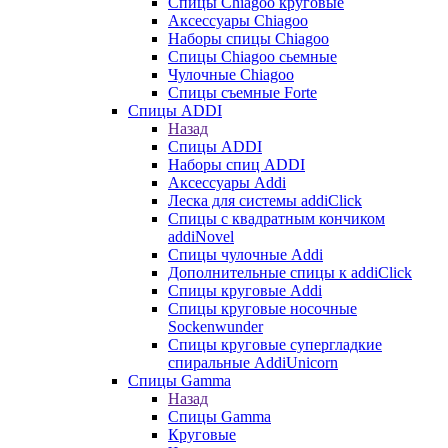
Cпицы Сhiagoo круговые
Аксессуары Chiagoo
Наборы спицы Chiagoo
Спицы Chiagoo сьемные
Чулочные Chiagoo
Спицы съемные Forte
Спицы ADDI
Назад
Спицы ADDI
Наборы спиц ADDI
Аксессуары Addi
Леска для системы addiClick
Спицы с квадратным кончиком
addiNovel
Спицы чулочные Addi
Дополнительные спицы к addiClick
Спицы круговые Addi
Спицы круговые носочные
Sockenwunder
Спицы круговые супергладкие
спиральные AddiUnicorn
Спицы Gamma
Назад
Спицы Gamma
Круговые