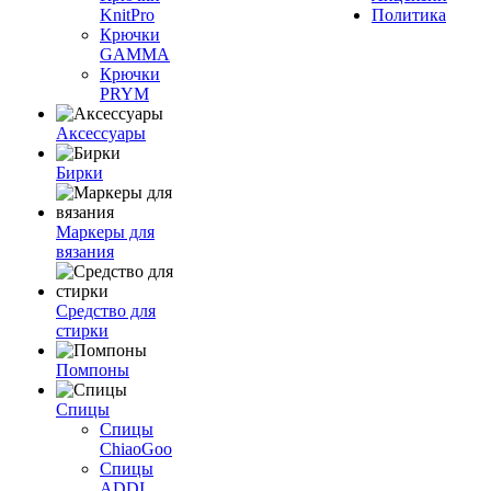
KnitPro
Политика
Крючки
GAMMA
Крючки
PRYM
Аксессуары
Бирки
Маркеры для
вязания
Средство для
стирки
Помпоны
Спицы
Спицы
ChiaoGoo
Спицы
ADDI