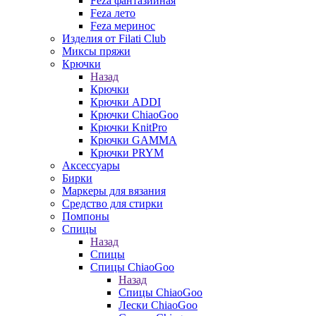
Feza фантазийная
Feza лето
Feza меринос
Изделия от Filati Club
Миксы пряжи
Крючки
Назад
Крючки
Крючки ADDI
Крючки ChiaoGoo
Крючки KnitPro
Крючки GAMMA
Крючки PRYM
Аксессуары
Бирки
Маркеры для вязания
Средство для стирки
Помпоны
Спицы
Назад
Спицы
Спицы ChiaoGoo
Назад
Спицы ChiaoGoo
Лески ChiaoGoo