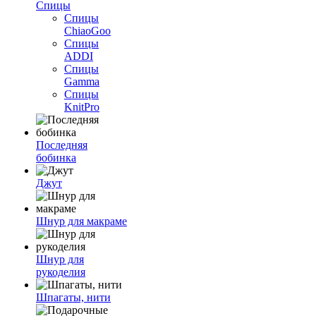
Спицы
Спицы
ChiaoGoo
Спицы
ADDI
Спицы
Gamma
Спицы
KnitPro
Последняя
бобинка
Джут
Шнур для макраме
Шнур для
рукоделия
Шпагаты, нити