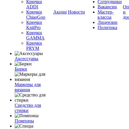
Крючки
Сотрудники
ADDI
Вакансии
Оп
Крючки
Акции
Новости
Мастер-
и
ChiaoGoo
классы
до
Крючки
Лицензии
KnitPro
Политика
Крючки
GAMMA
Крючки
PRYM
Аксессуары
Бирки
Маркеры для
вязания
Средство для
стирки
Помпоны