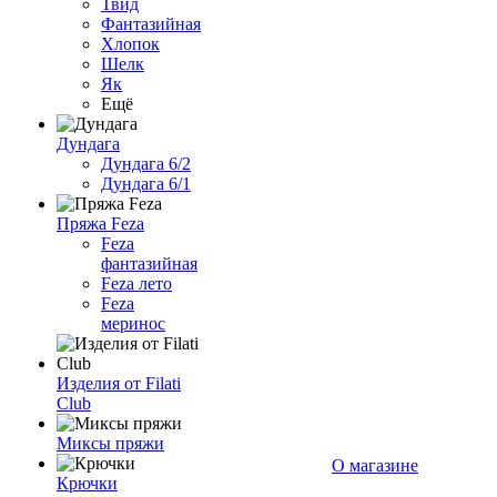
Твид
Фантазийная
Хлопок
Шелк
Як
Ещё
Дундага
Дундага 6/2
Дундага 6/1
Пряжа Feza
Feza
фантазийная
Feza лето
Feza
меринос
Изделия от Filati
Club
Миксы пряжи
О магазине
Крючки