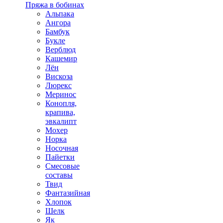
Пряжа в бобинах
Альпака
Ангора
Бамбук
Букле
Верблюд
Кашемир
Лён
Вискоза
Люрекс
Меринос
Конопля,
крапива,
эвкалипт
Мохер
Норка
Носочная
Пайетки
Смесовые
составы
Твид
Фантазийная
Хлопок
Шелк
Як