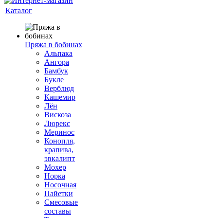
Каталог
Пряжа в бобинах
Альпака
Ангора
Бамбук
Букле
Верблюд
Кашемир
Лён
Вискоза
Люрекс
Меринос
Конопля,
крапива,
эвкалипт
Мохер
Норка
Носочная
Пайетки
Смесовые
составы