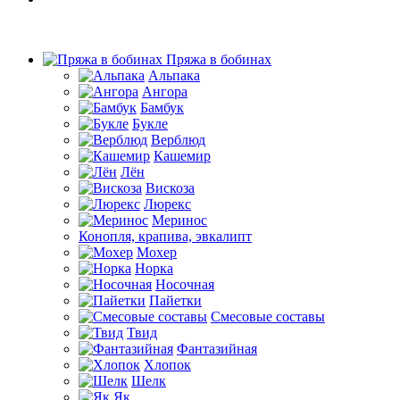
Пряжа в бобинах
Альпака
Ангора
Бамбук
Букле
Верблюд
Кашемир
Лён
Вискоза
Люрекс
Меринос
Конопля, крапива, эвкалипт
Мохер
Норка
Носочная
Пайетки
Смесовые составы
Твид
Фантазийная
Хлопок
Шелк
Як