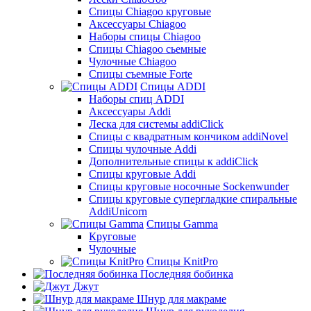
Cпицы Сhiagoo круговые
Аксессуары Chiagoo
Наборы спицы Chiagoo
Спицы Chiagoo сьемные
Чулочные Chiagoo
Спицы съемные Forte
Спицы ADDI
Наборы спиц ADDI
Аксессуары Addi
Леска для системы addiClick
Спицы с квадратным кончиком addiNovel
Спицы чулочные Addi
Дополнительные спицы к addiClick
Спицы круговые Addi
Спицы круговые носочные Sockenwunder
Спицы круговые супергладкие спиральные
AddiUnicorn
Спицы Gamma
Круговые
Чулочные
Спицы KnitPro
Последняя бобинка
Джут
Шнур для макраме