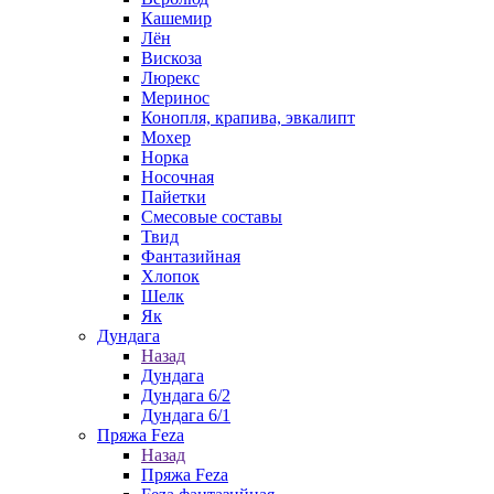
Кашемир
Лён
Вискоза
Люрекс
Меринос
Конопля, крапива, эвкалипт
Мохер
Норка
Носочная
Пайетки
Смесовые составы
Твид
Фантазийная
Хлопок
Шелк
Як
Дундага
Назад
Дундага
Дундага 6/2
Дундага 6/1
Пряжа Feza
Назад
Пряжа Feza